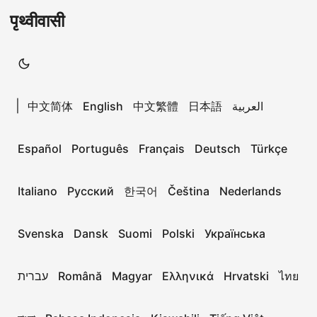
पृथ्वीवासी
|
中文简体
English
中文繁體
日本語
العربية
Español
Português
Français
Deutsch
Türkçe
Italiano
Русский
한국어
Čeština
Nederlands
Svenska
Dansk
Suomi
Polski
Українська
עברית
Română
Magyar
Ελληνικά
Hrvatski
ไทย