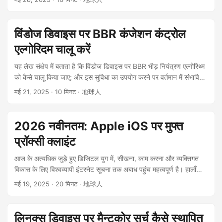
विंडोज डिवाइस पर BBR कंजेशन कंट्रोल
एल्गोरिदम चालू करें
यह लेख संक्षेप में बताता है कि विंडोज डिवाइस पर BBR भीड़ नियंत्रण एल्गोरिथ्म
को कैसे चालू किया जाए; और इस सुविधा का उपयोग करने पर वर्तमान में संभावित
समस्याएं। ...
मई 21, 2025
· 10 मिनट · 地球人
2026 नवीनतम: Apple iOS पर मुफ्त
प्रॉक्सी क्लाइंट
आज के अत्यधिक जुड़े हुए डिजिटल युग में, सीखना, काम करना और व्यक्तिगत
विकास के लिए विश्वव्यापी इंटरनेट सूचना तक अबाध पहुंच महत्वपूर्ण है। हालाँकि,
विभिन्न कारणों से, कुछ क्षेत्रों में इंटरनेट एक्सेस प्रतिबंधित है। यह लेख Apple
मई 19, 2025
· 20 मिनट · 地球人
iPhone के लिए कई मुफ्त ओपन-सोर्स प्रॉक्सी क्लाइंट सॉफ़्टवेयर पर प्रकाश
डालेगा, उनकी विशेषताओं का विस्तार से विश्लेषण करेगा, और उम्मीद है कि
इंटरनेट स्वतंत्रता चाहने वाले iPhone उपयोगकर्ताओं के लिए एक व्यावहारिक
लिनक्स डिवाइस पर मैन्टकोर सर्च कैसे स्थापित