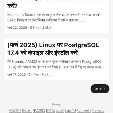
मार्गदर्शिका प्रदान करेगा। ...
करें?
Manticore Search एक हल्का फुल-टेक्स्ट सर्च इंजन है, यह लेख आपको
Linux डिवाइस पर इंस्टॉलेशन प्रक्रिया के बारे में बताएगा। ...
मार्च 22, 2025
· 5 मिनट · 地球人
(मार्च 2025) Linux पर PostgreSQL
17.4 को कंपाइल और इंस्टॉल करें
मैंने Ubuntu ARM32 पर सफलतापूर्वक नवीनतम संस्करण PostgreSQL
(17.4) को कंपाइल और इंस्टॉल कर लिया है। इस लेख में दिए गए कमांड मुख्य
रूप से PostgreSQL के आधिकारिक दस्तावेज़ से लिए गए हैं। मैंने इस लेख में
मार्च 17, 2025
· 11 मिनट · 地球人
दिए गए प्रत्येक कमांड का वास्तविक परीक्षण किया है। ...
अगला »
Home:
中文简体
English
中文繁體
日本語
العربية
Español
Português
Français