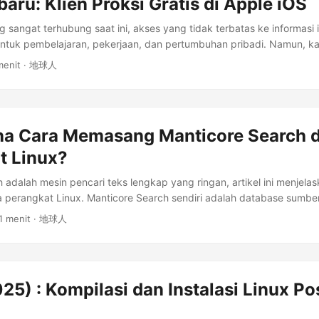
aru: Klien Proksi Gratis di Apple iOS
ng sangat terhubung saat ini, akses yang tidak terbatas ke informasi 
untuk pembelajaran, pekerjaan, dan pertumbuhan pribadi. Namun, k
ringan di beberapa daerah dibatasi. Artikel ini akan berfokus pada b
menit · 地球人
klien proxy sumber terbuka gratis yang cocok untuk Apple iPhone, 
ur-fiturnya, dengan harapan dapat memberikan panduan praktis bagi
n kebebasan jaringan. ...
a Cara Memasang Manticore Search d
t Linux?
 adalah mesin pencari teks lengkap yang ringan, artikel ini menjela
a perangkat Linux. Manticore Search sendiri adalah database sumbe
Hub ), yang dibuat pada tahun 2017 sebagai kelanjutan dari mesin Pen
 1 menit · 地球人
alasi . Instal langsung dengan paket, persyaratan: Arsitektur: arm64
nar Library menyediakan penyimpanan kolom dan indeks sekunder ; 
 Anda memerlukan CPU dengan SSE >= 4.2. Tidak memerlukan rua
nstans Manticore Search kosong hanya menggunakan sekitar 40MB 
25) : Kompilasi dan Instalasi Linux P
 Arsitektur ARM64, seperti Raspberry Pi, Apple M1/M2, dll. ...