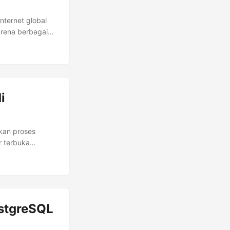
internet global
arena berbagai
eberapa
dan menganalisis
 pengguna iPhone
i
skan proses
r terbuka
carian Sphinx .
 atau x86_64
jika Anda ingin
ng disk atau
RSS RAM.
ostgreSQL