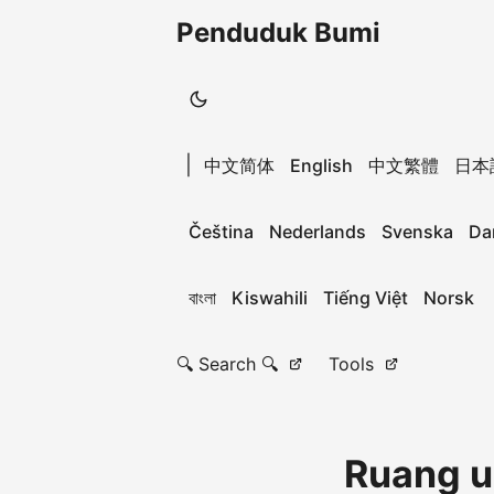
Penduduk Bumi
|
中文简体
English
中文繁體
日本
Čeština
Nederlands
Svenska
Da
বাংলা
Kiswahili
Tiếng Việt
Norsk
🔍 Search 🔍
Tools
Ruang u