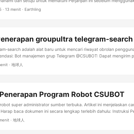
hami dan setuju untuk mematuhi Perjanjian ini sebelum menggunaka
melihat dan mengunduh konten aplikasi kas hanya untuk tujuan beri
5
· 13 menit · Earthling
adi pengguna, penggunaan non-komersial, dan hanya dapat diaks
 sendiri. Dalam semua kasus lain, Anda harus mendapatkan izin tertu
lin, menerbitkan ulang, mengunggah, memposting, mengirimkan, men
n konten aplikasi kas secara publik. Pengguna setuju untuk tidak 
Penerapan groupultra telegram-search
uk penjualan, perdagangan, atau tujuan komersial lainnya. Pengguna 
asa yang mengancam, kasar, vulgar, tidak sopan, atau kriminal. P
ram-search adalah alat baru untuk mencari riwayat obrolan penggun
osting atau mengirimkan informasi atau materi yang melanggar hak
ndasi: Bot manajemen grup Telegram @CSUBOT: Dapat mengirim pe
engandung virus atau komponen berbahaya lainnya. Aplikasi kas b
engirim kode verifikasi halaman CloudFlare, untuk melakukan audi
menit · 地球人
engedit informasi atau materi apa pun yang dikirimkan oleh penggu
ikasi apakah pengguna yang mengajukan permohonan untuk bergab
nyata. Tidak akan mengganggu teman-teman grup lainnya. Periksa IP
engakses situs web yang berbeda, yang dapat mendeteksi konfiguras
i pemblokiran oleh alat AI. Anda dapat melihat IP yang digunakan
i Penerapan Program Robot CSUBOT
s web Tiongkok, situs web AI terkenal internasional, situs web inter
tus web internasional yang diizinkan Fitur Proyek Menurut dokumentas
bot super administrator sumber terbuka. Artikel ini menjelaskan 
n fungsi inti berikut: ...
Harap baca dokumen ini secara lengkap terlebih dahulu: Instruksi
komendasi: Periksa IP publik mesin ini saat mengakses situs web 
 menit · 地球人
 lingkungan jaringan saat ini. Prasyarat Untuk menyebarkan CSUBOT
 memenuhi kondisi berikut: Memiliki domain. (Setidaknya memiliki s