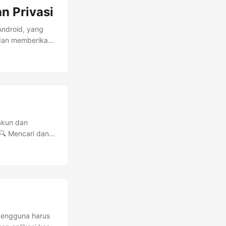
n Privasi
Android, yang
 dan memberikan
embuka aplikasi
aikan optimasi
ara otomatis
 pengingat
ger, dan aplikasi
turan, Anda
Apa yang
akun dan
an untuk
🔍 Mencari dan
 pengingat. ...
.) 📥 Mengelola
egara/wilayah ⚠️
ni tidak cocok
askan dengan
ya, serta
Pengguna harus