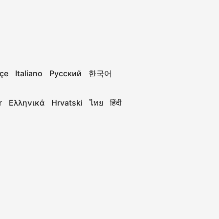
çe
Italiano
Русский
한국어
r
Ελληνικά
Hrvatski
ไทย
हिंदी