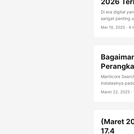
2026 Terb
Di era digital ya
sangat penting 
alasan, akses ja
Mei 19, 2025
· 4 
perangkat lunak 
secara rinci fit
yang mendambaka
Bagaiman
Perangka
Manticore Search
instalasinya pad
(tersedia di Git
Maret 22, 2025
·
Persyaratan Inst
Manticore Colum
menggunakannya,
RAM tertentu. I
(Maret 20
Perangkat dengan
17.4