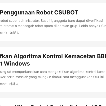
Sebenarnya frontend dan backend memerlukan dua subdomain, teta
a dapat disediakan oleh platform penyebaran) Memiliki server. Atau
 Penggunaan Robot CSUBOT
apat menyebarkan layanan backend. Jika Anda mengetahui platform
n layanan backend, jangan ragu untuk klik di sini, tinggalkan kom
ot super administrator. Saat ini, anggota baru dapat diverifikasi mel
ulis . Memiliki akun Telegram yang tidak dibatasi, untuk membuat 
ra otomatis mencegah robot spam di obrolan grup. Lebih banyak fu
Token robot Memiliki akun Cloudflare yang tidak dibatasi, untuk 
masa mendatang. Keunggulan: Tidak memposting permintaan verifika
 menit · 地球人
Cloudflare Turnstile. Daftar akun: https://dash.cloudflare.com/ Langk
gguan obrolan grup dan mengganggu anggota grup lainnya. Anda d
 Cloudflare Turnstile Sebarkan frontend Buat Robot Telegram Konfig
uji fungsi audit masuk grup robot CSUBOT: Bergabung dengan grup
re Turnstile Klik tautan ini untuk membuka panel konfigurasi Cloudfla
riksa IP publik komputer ini untuk mengakses situs web yang berbe
nen Turnstile ...
gan jaringan saat ini. ...
fkan Algoritma Kontrol Kemacetan BB
at Windows
ra singkat memperkenalkan cara mengaktifkan algoritma kontrol ke
ws; serta masalah yang mungkin timbul saat menggunakan fitur ini.
Bandwidth and Round-trip propagation time) adalah jenis baru algori
menit · 地球人
ang dikembangkan oleh Google. Tujuannya adalah untuk mengatas
l kemacetan tradisional (seperti Reno atau CUBIC) memiliki pemanf
latensi yang besar dalam kondisi jaringan tertentu (terutama di jar
n paket dan latensi tertentu). ...