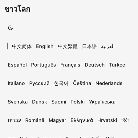
ชาวโลก
|
中文简体
English
中文繁體
日本語
العربية
Español
Português
Français
Deutsch
Türkçe
Italiano
Русский
한국어
Čeština
Nederlands
Svenska
Dansk
Suomi
Polski
Українська
עברית
Română
Magyar
Ελληνικά
Hrvatski
हिंदी