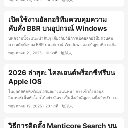
หากคุณเข้าใจความเสี่ยงข้างต้นอย่างครบถ้วนและยอมรับ “ข้อ
ตกลงผู้ใช้” คุณสามารถดำเนินการใช้แอปต่อไปได้ ...
เปิดใช้งานอัลกอริทึมควบคุมความ
คับคั่ง BBR บนอุปกรณ์ Windows
บทความนี้จะแนะนำสั้นๆ เกี่ยวกับวิธีการเปิดอัลกอริทึมควบคุม
ความคับคั่งของ BBR บนอุปกรณ์ Windows และปัญหาที่อาจเกิด
ขึ้นเมื่อใช้ฟังก์ชันนี้ในปัจจุบัน ...
พฤษภาคม 21, 2025
· 10 นาที · 地球人
2026 ล่าสุด: ไคลเอนต์พร็อกซีฟรีบน
Apple iOS
ในยุคดิจิทัลที่เชื่อมต่อกันอย่างแน่นหนา การเข้าถึงข้อมูล
อินเทอร์เน็ตทั่วโลกได้อย่างอิสระเป็นสิ่งสำคัญอย่างยิ่งสำหรับการ
เรียนรู้ การทำงาน และการเติบโตส่วนบุคคล อย่างไรก็ตาม ด้วย
พฤษภาคม 19, 2025
· 20 นาที · 地球人
เหตุผลหลายประการ การเข้าถึงเครือข่ายในบางพื้นที่ถูกจำกัด
บทความนี้จะมุ่งเน้นไปที่ซอฟต์แวร์ไคลเอนต์พร็อกซีโอเพนซอร์ส
ฟรีหลายตัวที่เหมาะสำหรับ Apple iPhone พร้อมทั้งวิเคราะห์
วิธีการติดตั้ง Manticore Search บน