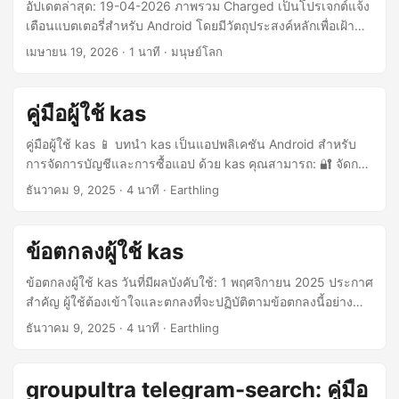
อัปเดตล่าสุด: 19-04-2026 ภาพรวม Charged เป็นโปรเจกต์แจ้ง
เตือนแบตเตอรี่สำหรับ Android โดยมีวัตถุประสงค์หลักเพื่อเฝ้า
ติดตามสถานะการชาร์จของอุปกรณ์ในเครื่อง และแจ้งเตือนเมื่อ
เมษายน 19, 2026
· 1 นาที · มนุษย์โลก
แบตเตอรี่ชาร์จเต็ม คำแนะนำการใช้งาน หลังจากติดตั้งและเปิด
แอป Charged ให้ทำตามคำแนะนำเพื่ออนุญาตสิทธิ์ที่จำเป็น
(เช่น การแจ้งเตือน ข้ามการเพิ่มประสิทธิภาพแบตเตอรี่ ฯลฯ) ทุก
คู่มือผู้ใช้ kas
ครั้งที่ชาร์จ ให้เปิดแอปด้วยตนเอง แอปจะตรวจสอบสถานะ
แบตเตอรี่อัตโนมัติระหว่างชาร์จ และเมื่อแบตเตอรี่เต็มจะประกาศ
คู่มือผู้ใช้ kas 📱 บทนำ kas เป็นแอปพลิเคชัน Android สำหรับ
เตือนที่คุณตั้งไว้ซ้ำ ๆ ด้วยเสียง เมื่อแบตเตอรี่ชาร์จเต็ม เพียงถอด
การจัดการบัญชีและการซื้อแอป ด้วย kas คุณสามารถ: 🔐 จัดการ
สายชาร์จ แอปจะปิดตัวเองโดยอัตโนมัติ ไม่ต้องกดปุ่มใด ๆ บน
บัญชีของคุณอย่างปลอดภัย 🔍 ค้นหาและสอบถามข้อมูลแอป 📦 ดู
ธันวาคม 9, 2025
· 4 นาที · Earthling
หน้าจอ ในการตั้งค่า คุณสามารถปรับแต่งเนื้อหาการแจ้งเตือน
รายละเอียดแอป (เวอร์ชัน, ขนาด, คะแนน ฯลฯ) 📥 จัดการ
ช่วงเวลาแจ้งเตือน และภาษาของอินเทอร์เฟซได้ แอปบันทึกอะไร
ประวัติการซื้อแอป 🌍 รองรับการสลับระหว่างร้านค้าแอปของ
บ้าง แอป Android จะบันทึกเฉพาะการตั้งค่าภายในเครื่องที่จำเป็น
ประเทศ/ภูมิภาคต่างๆ ⚠️ ข้อควรระวังที่สำคัญ 🚨 โปรดอ่านก่อน
ข้อตกลงผู้ใช้ kas
ต่อการทำงาน เช่น การเลือกภาษา ข้อความแจ้งเตือน สถานะการ
ใช้งาน ก่อนใช้ kas โปรดตรวจสอบให้แน่ใจว่าคุณเข้าใจข้อมูล
ทำตามคำแนะนำ และช่วงเวลาแจ้งเตือน การตั้งค่าภาษา: ใช้
สำคัญต่อไปนี้: 😞 สิ่งที่อาจทำให้คุณผิดหวัง เราทราบว่าแอปนี้อาจ
ข้อตกลงผู้ใช้ kas วันที่มีผลบังคับใช้: 1 พฤศจิกายน 2025 ประกาศ
สำหรับซิงก์ภาษาของอินเทอร์เฟซแอปและภาษาของการแจ้ง
ไม่เหมาะกับทุกคน เพื่อไม่ให้เสียเวลาของคุณ เราจะระบุความ
สำคัญ ผู้ใช้ต้องเข้าใจและตกลงที่จะปฏิบัติตามข้อตกลงนี้อย่าง
เตือนด้วยเสียง ข้อความแจ้งเตือน: บันทึกเฉพาะในเครื่อง ใช้
แตกต่างระหว่างความคาดหวังของผู้ใช้กับประสบการณ์ใช้งาน
ครบถ้วนก่อนใช้แอป kas ผู้ใช้สามารถดูและดาวน์โหลดเนื้อหา
ธันวาคม 9, 2025
· 4 นาที · Earthling
สำหรับประกาศเนื้อหาที่คุณตั้งไว้ซ้ำ ๆ เมื่อแบตเตอรี่เต็ม ช่วงเวลา
จริง รวมถึงประเด็นที่เกี่ยวข้องไว้ก่อน โปรดยืนยันว่าประเด็นด้าน
แอป kas ได้เพื่อวัตถุประสงค์ต่อไปนี้เท่านั้น: สำหรับการใช้งาน
แจ้งเตือน: บันทึกเฉพาะในเครื่อง ใช้สำหรับควบคุมความถี่ของ
ล่างนี้อยู่ในขอบเขตที่คุณยอมรับได้ก่อนดาวน์โหลด: แอปนี้ให้ใช้
ส่วนตัวของผู้ใช้ การใช้งานที่ไม่ใช่เชิงพาณิชย์ และเข้าถึงได้โดย
การแจ้งเตือนซ้ำ คำอธิบายสิทธิ์ แอปจะขอสิทธิ์ต่อไปนี้เพื่อใช้
งานฟรีแต่มีโฆษณา ทุกครั้งที่คุณเปิดแอป จะมีหน้าเว็บของข้อ
การเข้าสู่ระบบบัญชีของผู้ใช้เองเท่านั้น ในกรณีอื่น ๆ ทั้งหมด คุณ
groupultra telegram-search: คู่มือ
เฉพาะฟังก์ชันหลัก เช่น การตรวจสอบแบตเตอรี่ การแจ้งเตือน
ตกลงผู้ใช้แสดงขึ้นมา และคุณต้องกดยอมรับจึงจะเข้าใช้งานได้