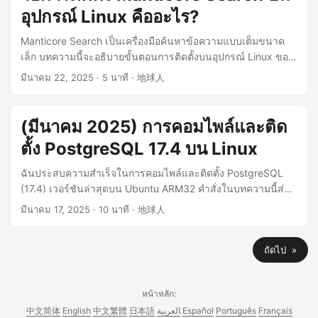
คุณสมบัติโดยละเอียด หวังว่าจะเป็นคู่มือที่เป็นประโยชน์สำหรับผู้
อุปกรณ์ Linux คืออะไร?
ใช้ iPhone ที่แสวงหาอิสรภาพทางเครือข่าย ...
Manticore Search เป็นเครื่องมือค้นหาข้อความแบบเต็มขนาด
เล็ก บทความนี้จะอธิบายขั้นตอนการติดตั้งบนอุปกรณ์ Linux ของ
คุณ ...
มีนาคม 22, 2025
· 5 นาที · 地球人
(มีนาคม 2025) การคอมไพล์และติด
ตั้ง PostgreSQL 17.4 บน Linux
ฉันประสบความสำเร็จในการคอมไพล์และติดตั้ง PostgreSQL
(17.4) เวอร์ชันล่าสุดบน Ubuntu ARM32 คำสั่งในบทความนี้ส่วน
ใหญ่มาจากเอกสารอย่างเป็นทางการของ PostgreSQL ฉันได้
มีนาคม 17, 2025
· 10 นาที · 地球人
ทดสอบคำสั่งแต่ละคำสั่งในบทความนี้แล้ว ...
ถัดไป »
หน้าหลัก:
中文简体
English
中文繁體
日本語
العربية
Español
Português
Français