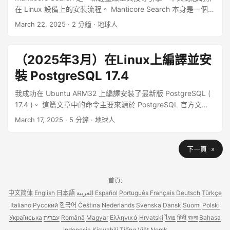
在 Linux 設備上的安裝流程。 Manticore Search 本身是一個開
源資料庫（可在 GitHub 上獲取），於 2017 年作為 Sphinx 搜
March 22, 2025
· 2 分鐘 · 地球人
尋 引擎的延續而建立。 ...
（2025年3月）在Linux上編譯並安
裝 PostgreSQL 17.4
我成功在 Ubuntu ARM32 上編譯安裝了最新版 PostgreSQL (
17.4 )。 這篇文章中的命令主要來源於 PostgreSQL 官方文
檔。我已經實際測試過這篇文章中的每個命令。 可以在這裡看
March 17, 2025
· 5 分鐘 · 地球人
到能夠成功安裝的系統 PostgreSQL 构建农场 ...
下一頁 »
首頁:
中文简体
English
日本語
العربية
Español
Português
Français
Deutsch
Türkçe
Italiano
Русский
한국어
Čeština
Nederlands
Svenska
Dansk
Suomi
Polski
Українська
עברית
Română
Magyar
Ελληνικά
Hrvatski
ไทย
हिंदी
বাংলা
Bahasa
Indonesia
Kiswahili
Tiếng Việt
Norsk