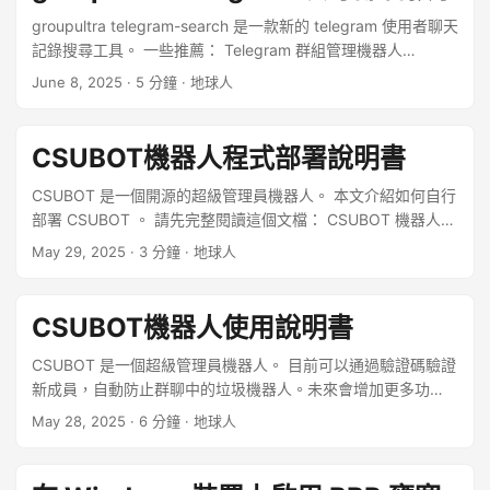
將 kas app 用於銷售、交易或其他商業用途。用戶不得使用威
脅性、辱罵性、粗俗、無禮或犯罪性語言。用戶亦不得發布或
groupultra telegram-search 是一款新的 telegram 使用者聊天
傳輸侵犯任何第三方權利或包含病毒或其他有害成分的信息或
記錄搜尋工具。 一些推薦： Telegram 群組管理機器人
資料。 kas app 保留刪除或編輯用戶提交的任何信息或資料的
@CSUBOT ：可以私訊新使用者，傳送 CloudFlare 的網頁驗
June 8, 2025
· 5 分鐘 · 地球人
權利。 ...
證碼，以此來進行入群審核，用於驗證申請進入群組的使用者
是否是真實人類。不會打擾到群組內的其他群友。 查詢本機存
取不同網站的公網 IP ，可以檢測代理分流配置，避免被 AI 工
CSUBOT機器人程式部署說明書
具封號。可以查看使用者存取 中國網站，國際知名 AI 網站，被
封的國際網站，可以的國際網站 所使用的 IP 項目特點 據官方
CSUBOT 是一個開源的超級管理員機器人。 本文介紹如何自行
文檔， Telegram Search 提供以下核心功能： ...
部署 CSUBOT 。 請先完整閱讀這個文檔： CSUBOT 機器人使
用說明書 推薦： 查詢本機訪問不同網站的公網 IP ，用於檢查
May 29, 2025
· 3 分鐘 · 地球人
當前網路環境。 前提條件 自行部署 CSUBOT ，需要至少滿足
如下條件： ...
CSUBOT機器人使用說明書
CSUBOT 是一個超級管理員機器人。 目前可以通過驗證碼驗證
新成員，自動防止群聊中的垃圾機器人。未來會增加更多功
能。 優勢：不在群組中發布驗證請求，避免打斷群組聊天，打
May 28, 2025
· 6 分鐘 · 地球人
擾其他群友。 ...