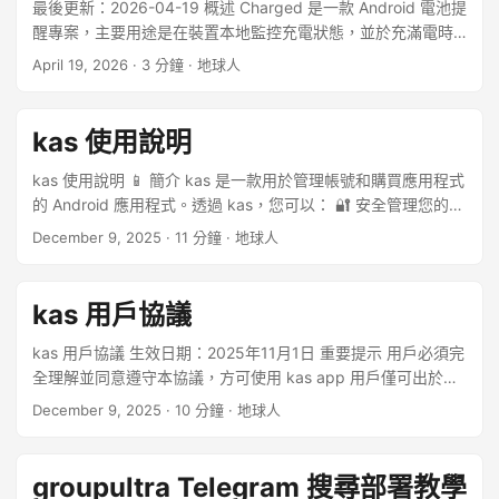
最後更新：2026-04-19 概述 Charged 是一款 Android 電池提
醒專案，主要用途是在裝置本地監控充電狀態，並於充滿電時
發出通知。 使用說明 安裝並開啟 Charged 應用後，依照指引
April 19, 2026
· 3 分鐘 · 地球人
授予必要權限（如通知、忽略電池最佳化等）。 每次充電時，
請手動開啟應用。應用會在充電時自動監控電池狀態，電池充
滿後會以語音循環播報自訂提醒內容。 電池充滿後，直接拔掉
kas 使用說明
插頭，應用程式會自動完全退出。無需點擊螢幕上的按鈕。 可
於設定中自訂播報內容、播報間隔及介面語言。 應用會儲存什
kas 使用說明 📱 簡介 kas 是一款用於管理帳號和購買應用程式
麼 Android 應用僅儲存實現功能所需的本地設定，例如語言選
的 Android 應用程式。透過 kas，您可以： 🔐 安全管理您的帳
擇、播報文字、是否完成指引以及提醒間隔。 ...
號 🔍 搜尋和查詢應用程式資訊 📦 檢視應用程式詳細資訊（版
December 9, 2025
· 11 分鐘 · 地球人
本、大小、評分等） 📥 管理應用程式購買記錄 🌍 支援多國家/
地區應用程式商店切換 ⚠️ 重要提示 可能讓你失望的地方 深知
這款 App 並不適合所有人。為了不浪費您的時間，先明確列出
kas 用戶協議
使用者期望與實際使用之間的差異，以及相關問題。 ...
kas 用戶協議 生效日期：2025年11月1日 重要提示 用戶必須完
全理解並同意遵守本協議，方可使用 kas app 用戶僅可出於以
下目的查看和下載 kas app 內容： 供個人用戶使用，非商業用
December 9, 2025
· 10 分鐘 · 地球人
途， 且僅能夠登錄用戶本人的賬號進行操作 在所有其他情況
下，您均需獲得 kas app 的書面許可，方可複製、再版、上
傳、發布、傳輸、分發或公開展示 kas app 內容。用戶同意不
groupultra Telegram 搜尋部署教學