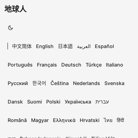
地球人
|
中文简体
English
日本語
العربية
Español
Português
Français
Deutsch
Türkçe
Italiano
Русский
한국어
Čeština
Nederlands
Svenska
Dansk
Suomi
Polski
Українська
עברית
Română
Magyar
Ελληνικά
Hrvatski
ไทย
हिंदी