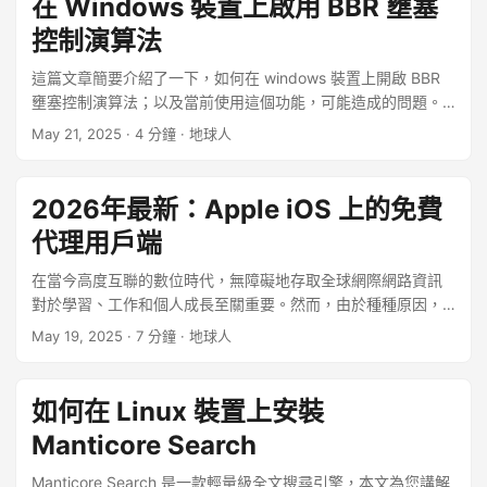
在 Windows 裝置上啟用 BBR 壅塞
控制演算法
這篇文章簡要介紹了一下，如何在 windows 裝置上開啟 BBR
壅塞控制演算法；以及當前使用這個功能，可能造成的問題。
BBR 介紹 BBR（Bottleneck Bandwidth and Round-trip
May 21, 2025
· 4 分鐘 · 地球人
propagation time）是一種由 Google 開發的較新型的 TCP 壅
塞控制演算法。它旨在解決傳統壅塞控制演算法（如 Reno 或
CUBIC）在某些網路條件下（尤其是有一定丟包率和延遲的網
2026年最新：Apple iOS 上的免費
路中）頻寬利用率不高和延遲較大的問題。 ...
代理用戶端
在當今高度互聯的數位時代，無障礙地存取全球網際網路資訊
對於學習、工作和個人成長至關重要。然而，由於種種原因，
部分地區的網路存取受到限制。本文將重點介紹幾款適用於
May 19, 2025
· 7 分鐘 · 地球人
Apple iPhone 的免費開源代理用戶端軟體，並詳細解析其特
點，希望能為追求網路自由的 iPhone 用戶提供一份實用的指
南。 ...
如何在 Linux 裝置上安裝
Manticore Search
Manticore Search 是一款輕量級全文搜尋引擎，本文為您講解