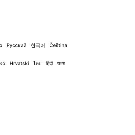
no
Русский
한국어
Čeština
κά
Hrvatski
ไทย
हिंदी
বাংলা