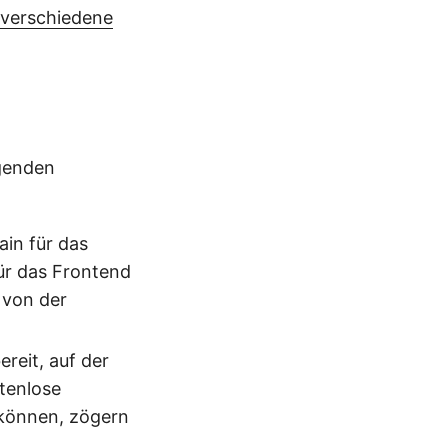
r verschiedene
lgenden
in für das
ür das Frontend
 von der
ereit, auf der
tenlose
 können, zögern