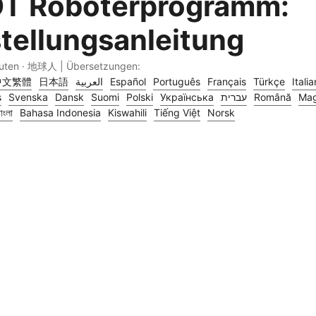
T Roboterprogramm:
stellungsanleitung
nuten · 地球人 | Übersetzungen:
中文繁體
日本語
العربية
Español
Português
Français
Türkçe
Itali
s
Svenska
Dansk
Suomi
Polski
Українська
עברית
Română
Mag
াংলা
Bahasa Indonesia
Kiswahili
Tiếng Việt
Norsk