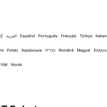
語
العربية
Español
Português
Français
Türkçe
Italia
mi
Polski
Українська
עברית
Română
Magyar
Ελληνι
 Việt
Norsk