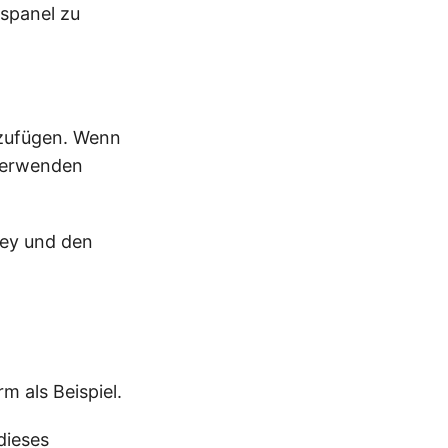
nspanel zu
uzufügen. Wenn
 verwenden
Key und den
m als Beispiel.
dieses