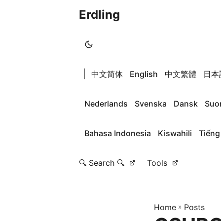
Erdling
|
中文简体
English
中文繁體
日本
Nederlands
Svenska
Dansk
Suo
Bahasa Indonesia
Kiswahili
Tiếng
🔍 Search 🔍
Tools
Home
»
Posts