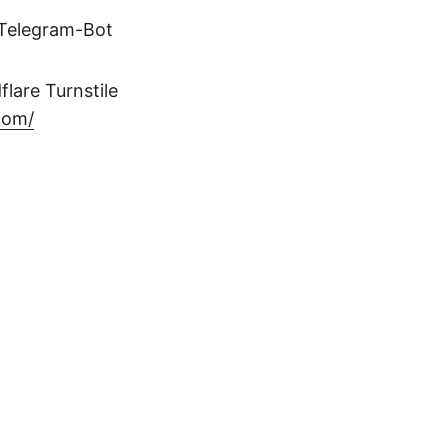
 Telegram-Bot
lare Turnstile
com/