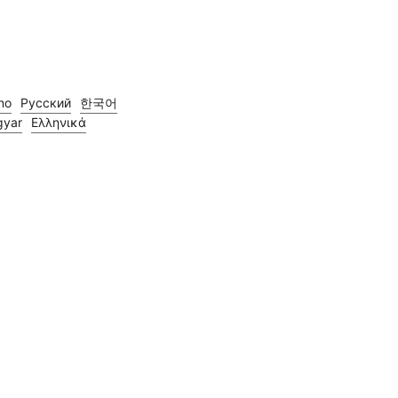
ano
Русский
한국어
yar
Ελληνικά