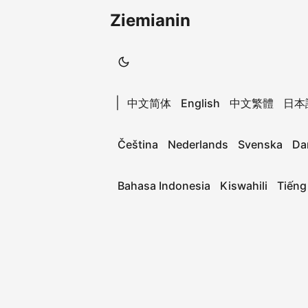
Ziemianin
|
中文简体
English
中文繁體
日本
Čeština
Nederlands
Svenska
Da
Bahasa Indonesia
Kiswahili
Tiếng