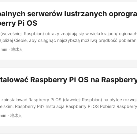
obalnych serwerów lustrzanych oprog
erry Pi OS
(wcześniej: Raspbian) obrazy znajdują się w wielu krajach/regionach
najbliżej Ciebie, aby osiągnąć najszybszą możliwą prędkość pobierania
2 min · 地球人
talować Raspberry Pi OS na Raspberry
 zainstalować Raspberry Pi OS (dawniej: Raspbian) na płytce rozwo
ielskim: Raspberry Pi)? Instalacja Raspberry Pi OS Pobierz Raspberry
 system images – Raspberry Pi . Wersja Lite ma na celu zapewnienie
 min · 地球人
emowego, aby użytkownicy mogli samodzielnie instalować i konfigu
godnie z potrzebami. Nie posiada interfejsu graficznego i można n
za poleceń. Jeśli używasz nowszego 64-bitowego urządzenia Raspbe