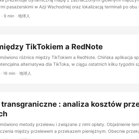
i pasażerskimi w Azji Wschodniej oraz lokalizacją terminali po obu 
m planowanie podróży. ...
· 9 min · 地球人
między TikTokiem a RedNote
omówiono różnice między TikTokiem a RedNote. Chińska aplikacja s
tencjalna alternatywa dla TikToka, w ciągu ostatnich kilku tygodni 
tkowników TikToka poszukujących nowej platformy. ...
· 16 min · 地球人
 transgraniczne : analiza kosztów pr
ch
mówiono metody przelewu i związane z nimi opłaty. Objaśnienie te
niczenia między przelewem a przekazem pieniężnym. Obecnie przek
ę do transgranicznego transferu środków, natomiast przelew to tran