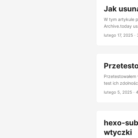
potrzebujesz wyż
Jak usun
starszego oprog
wersji Legacy. ...
W tym artykule 
Archive.today us
archive.is) to u
lutego 17, 2025
· 
migawek stron. J
Przetesto
Przetestowałem w
test ich zdolnoś
doktorantem MIT 
lutego 5, 2025
· 
...
hexo-sub
wtyczki