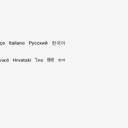
çe
Italiano
Русский
한국어
νικά
Hrvatski
ไทย
हिंदी
বাংলা