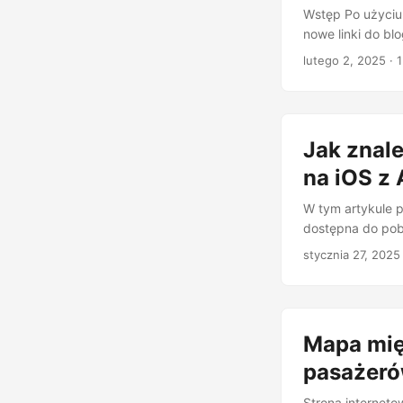
Wstęp Po użyciu
nowe linki do bl
poprawić jakość
lutego 2, 2025
· 
naturalnych, ek
rozwiązaniem. ...
Jak znale
na iOS z
W tym artykule p
dostępna do pob
i z ekscytacją c
stycznia 27, 2025
ale okazuje się, 
wyszukujesz i ot
„Ta aplikacja nie
Mapa mię
pasażeró
Strona internet