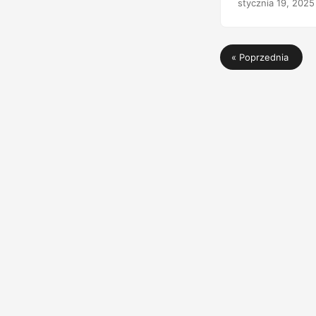
stycznia 19, 2025
dokonany drogą e
« Poprzednia