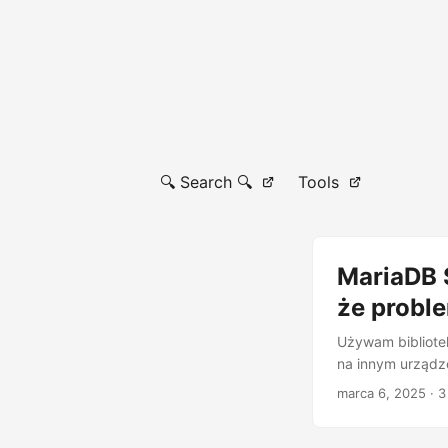
🔍 Search 🔍
Tools
MariaDB 
że probl
Używam bibliote
na innym urządze
wyświetlania jak
marca 6, 2025
· 