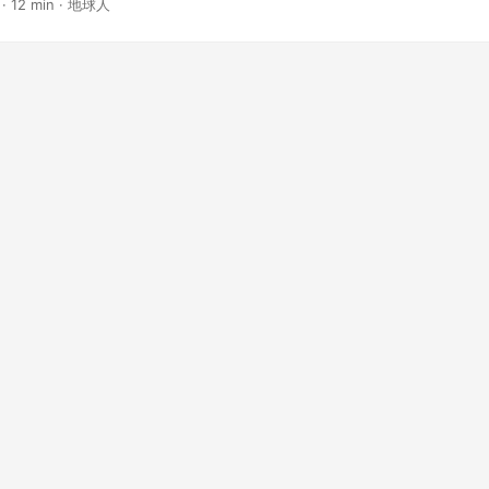
· 12 min · 地球人
lektroniczną, w tym przelew telegraficzny. ...