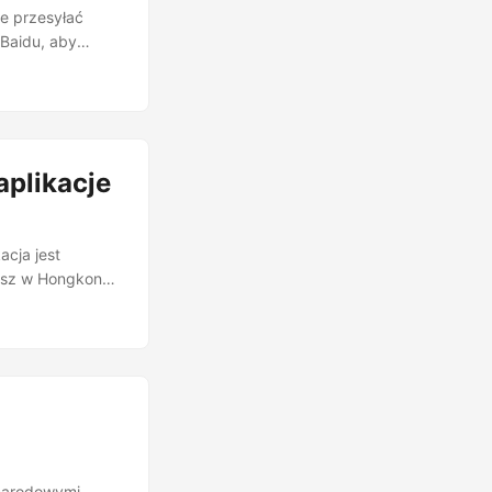
e przesyłać
 Baidu, aby
 czystych,
t jednorazowym
aplikacje
cja jest
kasz w Hongkongu
pple App Store,
 Safari,
się komunikat:
narodowymi