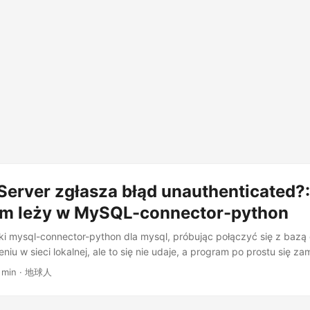
Server zgłasza błąd unauthenticated?:
em leży w MySQL-connector-python
ki mysql-connector-python dla mysql, próbując połączyć się z baz
niu w sieci lokalnej, ale to się nie udaje, a program po prostu się z
ichkolwiek komunikatów o błędach. ...
3 min · 地球人