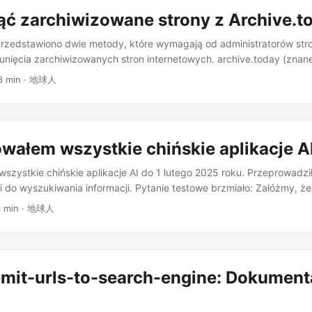
szej wydajności, zaleca się wybranie wersji 64-bitowej. Jeśli potrze
ąć zarchiwizowane strony z Archive.t
ramowania lub napotkasz problemy z kompatybilnością, możesz ro
przedstawiono dwie metody, które wymagają od administratorów str
unięcia zarchiwizowanych stron internetowych. archive.today (znan
sługa archiwizacji stron internetowych, która umożliwia użytkowniko
3 min · 地球人
est podobne do archive.org i obecnie prowadzi następujące strony in
wałem wszystkie chińskie aplikacje A
szystkie chińskie aplikacje AI do 1 lutego 2025 roku. Przeprowadzi
ci do wyszukiwania informacji. Pytanie testowe brzmiało: Załóżmy, że
i chcesz dowiedzieć się, jak wybrać ryż. Proszę wyszukać odpowie
4 min · 地球人
mit-urls-to-search-engine: Dokument