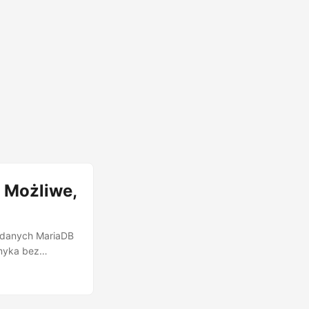
 Możliwe,
ą danych MariaDB
amyka bez