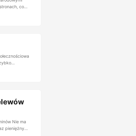
stronach, co
połecznościowa
szybko
zelewów
rminów Nie ma
az pieniężny
sfer środków