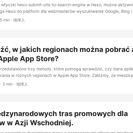
 wtyczki hexo-submit-urls-to-search-engine w Hexo, można aktywni
oga Hexo do platform dla webmasterów wyszukiwarek Google, Bing i
 i szybkość indeksowania witryny. Ta wtyczka pozwala na wysyłanie
15 min · 地球人
ologicznych żądań indeksowania do głównych wyszukiwarek, co jes
źć, w jakich regionach można pobrać 
 Apple App Store?
rzedstawiono trzy metody, które pomogą sprawdzić, czy dana aplika
rania w różnych regionach w Apple App Store. Załóżmy, że miesz
hcesz zainstalować aplikację ChatGPT na swoim iPhonie. Otwierasz A
· 5 min · 地球人
że nie możesz znaleźć tej aplikacji. Następnie, używając przeglądarki
wierasz link do pobrania, a po przekierowaniu do App Store pojawia 
 jest dostępna w Twoim kraju lub regionie”. ...
dzynarodowych tras promowych dla
w w Azji Wschodniej.
owa prezentuje dynamiczną mapę z zaznaczonymi głównymi między