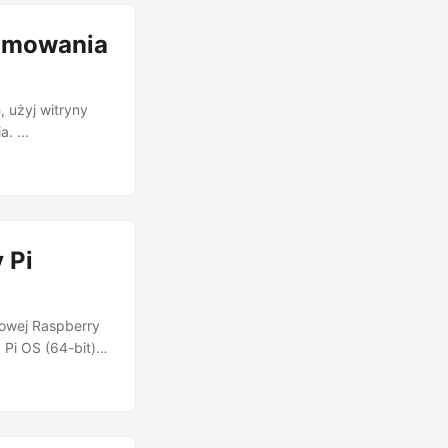
ramowania
, użyj witryny
. ...
 Pi
jowej Raspberry
 Pi OS (64-bit)
 minimalnego
rować
ią sterować tylko
rry Pi i