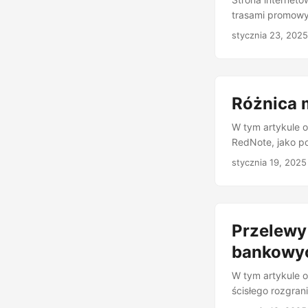
trasami promowym
ułatwia podróżny
stycznia 23, 2025
Różnica 
W tym artykule 
RedNote, jako po
przyciągnęła uży
stycznia 19, 2025
Przelewy
bankowy
W tym artykule o
ścisłego rozgra
zwykle odnosi si