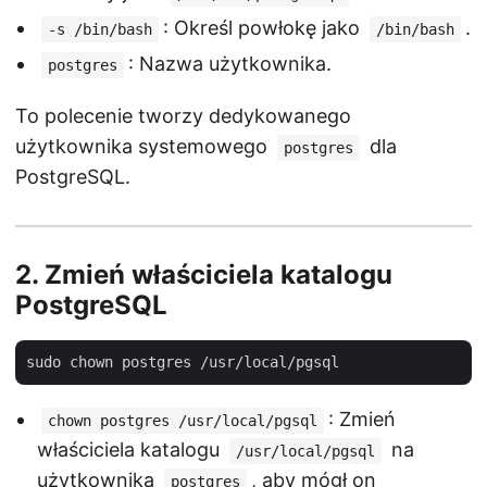
: Określ powłokę jako
.
-s /bin/bash
/bin/bash
: Nazwa użytkownika.
postgres
To polecenie tworzy dedykowanego
użytkownika systemowego
dla
postgres
PostgreSQL.
2.
Zmień właściciela katalogu
PostgreSQL
: Zmień
chown postgres /usr/local/pgsql
właściciela katalogu
na
/usr/local/pgsql
użytkownika
, aby mógł on
postgres