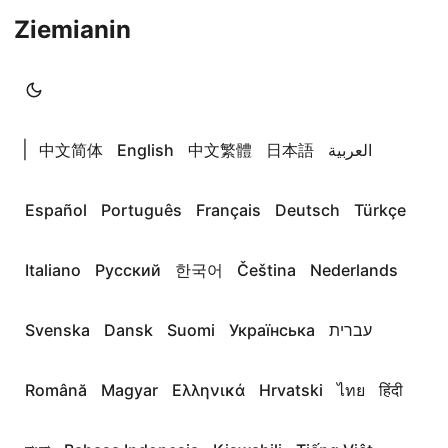
Ziemianin
|
中文简体
English
中文繁體
日本語
العربية
Español
Português
Français
Deutsch
Türkçe
Italiano
Русский
한국어
Čeština
Nederlands
Svenska
Dansk
Suomi
Українська
עברית
Română
Magyar
Ελληνικά
Hrvatski
ไทย
हिंदी