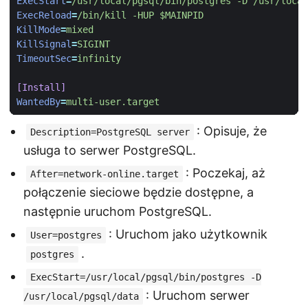
ExecStart
=
/usr/local/pgsql/bin/postgres -D /usr/local
ExecReload
=
/bin/kill -HUP $MAINPID
KillMode
=
mixed
KillSignal
=
SIGINT
TimeoutSec
=
infinity
[Install]
WantedBy
=
multi-user.target
: Opisuje, że
Description=PostgreSQL server
usługa to serwer PostgreSQL.
: Poczekaj, aż
After=network-online.target
połączenie sieciowe będzie dostępne, a
następnie uruchom PostgreSQL.
: Uruchom jako użytkownik
User=postgres
.
postgres
ExecStart=/usr/local/pgsql/bin/postgres -D
: Uruchom serwer
/usr/local/pgsql/data