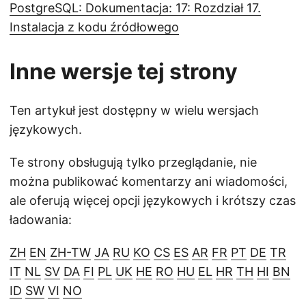
PostgreSQL: Dokumentacja: 17: Rozdział 17.
Instalacja z kodu źródłowego
Inne wersje tej strony
Ten artykuł jest dostępny w wielu wersjach
językowych.
Te strony obsługują tylko przeglądanie, nie
można publikować komentarzy ani wiadomości,
ale oferują więcej opcji językowych i krótszy czas
ładowania:
ZH
EN
ZH-TW
JA
RU
KO
CS
ES
AR
FR
PT
DE
TR
IT
NL
SV
DA
FI
PL
UK
HE
RO
HU
EL
HR
TH
HI
BN
ID
SW
VI
NO