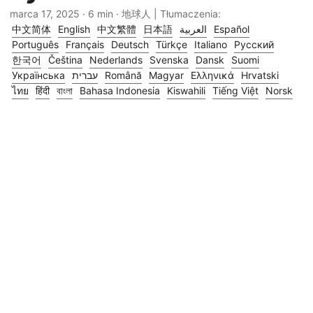
marca 17, 2025
· 6 min · 地球人 | Tłumaczenia:
中文简体
English
中文繁體
日本語
العربية
Español
Português
Français
Deutsch
Türkçe
Italiano
Русский
한국어
Čeština
Nederlands
Svenska
Dansk
Suomi
Українська
עברית
Română
Magyar
Ελληνικά
Hrvatski
ไทย
हिंदी
বাংলা
Bahasa Indonesia
Kiswahili
Tiếng Việt
Norsk