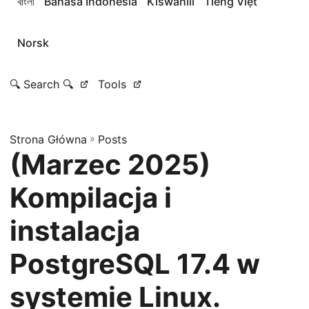
বাংলা
Bahasa Indonesia
Kiswahili
Tiếng Việt
Norsk
🔍 Search 🔍
Tools
Strona Główna
»
Posts
(Marzec 2025)
Kompilacja i
instalacja
PostgreSQL 17.4 w
systemie Linux.