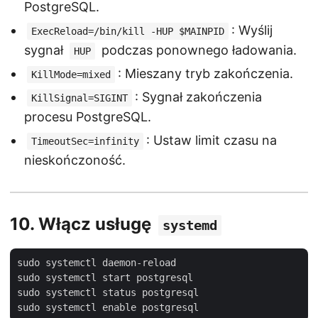
PostgreSQL.
: Wyślij
ExecReload=/bin/kill -HUP $MAINPID
sygnał
podczas ponownego ładowania.
HUP
: Mieszany tryb zakończenia.
KillMode=mixed
: Sygnał zakończenia
KillSignal=SIGINT
procesu PostgreSQL.
: Ustaw limit czasu na
TimeoutSec=infinity
nieskończoność.
10.
Włącz usługę
systemd
sudo systemctl daemon-reload

sudo systemctl start postgresql

sudo systemctl status postgresql
