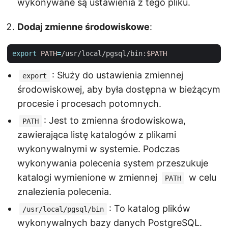
wykonywane są ustawienia z tego pliku.
Dodaj zmienne środowiskowe
:
export
PATH
=
/usr/local/pgsql/bin:
$PATH
: Służy do ustawienia zmiennej
export
środowiskowej, aby była dostępna w bieżącym
procesie i procesach potomnych.
: Jest to zmienna środowiskowa,
PATH
zawierająca listę katalogów z plikami
wykonywalnymi w systemie. Podczas
wykonywania polecenia system przeszukuje
katalogi wymienione w zmiennej
w celu
PATH
znalezienia polecenia.
: To katalog plików
/usr/local/pgsql/bin
wykonywalnych bazy danych PostgreSQL.