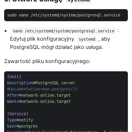
:
nano /etc/systemd/system/postgresql.service
Edytuj plik konfiguracyjny
, aby
systemd
PostgreSQL mógł działać jako usługa.
Zawartość pliku konfiguracyjnego:
[Unit]
Description
=
PostgreSQL server
#Documentation=man:postgres(1)
After
=
network-online.target
Wants
=
network-online.target
[Service]
Type
=
notify
User
=
postgres