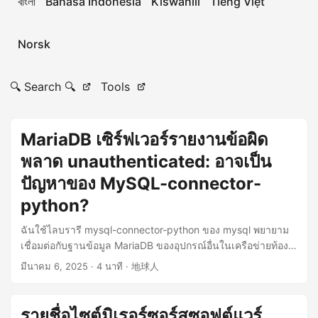
বাংলা
Bahasa Indonesia
Kiswahili
Tiếng Việt
Norsk
🔍 Search 🔍
Tools
MariaDB เซิร์ฟเวอร์รายงานข้อผิด
พลาด unauthenticated: อาจเป็น
ปัญหาของ MySQL-connector-
python?
ฉันใช้ไลบรารี mysql-connector-python ของ mysql พยายาม
เชื่อมต่อกับฐานข้อมูล MariaDB ของอุปกรณ์อื่นในเครือข่ายท้อง
ถิ่น แต่ล้มเหลว และออกจากโปรแกรมโดยตรง โดยไม่มีข้อผิด
มีนาคม 6, 2025
· 4 นาที · 地球人
พลาดใดๆ แสดง ...
รายชื่อไซต์มิเรอร์ซอร์สซอฟต์แวร์