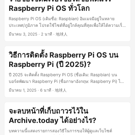
Raspberry Pi OS ทั่วโลก
Raspberry Pi OS (เดิมชื่อ: Raspbian) อิมเมจมีอยู่ในหลาย
ประเทศ/ภูมิภาค โปรดใช้ไซต์ที่อยู่ใกล้คุณที่สุดเพื่อให้ได้ความเร็ว
ในการดาวน์โหลดที่เร็วที่สุดเท่าที่จะเป็นไปได้ ...
มีนาคม 3, 2025
· 2 นาที · 地球人
วิธีการติดตั้ง Raspberry Pi OS บน
Raspberry Pi (ปี 2025)?
ปี 2025 จะติดตั้ง Raspberry Pi OS (ชื่อเดิม: Raspbian) บน
บอร์ดพัฒนา Raspberry Pi (ชื่อภาษาอังกฤษ: Raspberry Pi) ได้
อย่างไร ติดตั้ง Raspberry Pi OS ดาวน์โหลด Raspberry Pi OS
มีนาคม 1, 2025
· 6 นาที · 地球人
(64-bit) Lite จาก Operating system images – Raspberry Pi
Lite มีจุดมุ่งหมายเพื่อให้สภาพแวดล้อมระบบที่เล็กที่สุดเพื่อให้ผู้ใช้
สามารถติดตั้งและกำหนดค่าซอฟต์แวร์ได้ตามต้องการ ไม่มีอินเท
จะลบหน้าที่เก็บถาวรไว้ใน
อร์เฟซแบบกราฟิกและสามารถใช้งานได้ผ่านทางบรรทัดคำสั่ง
Archive.today ได้อย่างไร?
เท่านั้น หากคุณใช้อุปกรณ์ Raspberry Pi 64 บิตรุ่นใหม่กว่าและ
ต้องการประสิทธิภาพที่สูงขึ้น ขอแนะนำให้เลือกเวอร์ชัน 64 บิต
บทความนี้แสดงรายการสองวิธีในการขอให้ผู้ดูแลเว็บไซต์
หากคุณต้องการการสนับสนุนซอฟต์แวร์รุ่นเก่าโดยเฉพาะหรือพบ