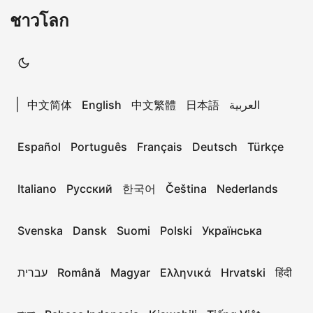
ชาวโลก
|
中文简体
English
中文繁體
日本語
العربية
Español
Português
Français
Deutsch
Türkçe
Italiano
Русский
한국어
Čeština
Nederlands
Svenska
Dansk
Suomi
Polski
Українська
עברית
Română
Magyar
Ελληνικά
Hrvatski
हिंदी