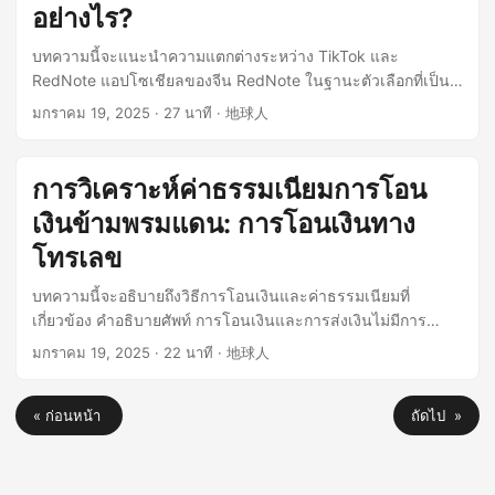
อย่างไร?
บทความนี้จะแนะนำความแตกต่างระหว่าง TikTok และ
RedNote แอปโซเชียลของจีน RedNote ในฐานะตัวเลือกที่เป็น
ไปได้แทน TikTok ได้ดึงดูดผู้ใช้ TikTok ที่กำลังมองหาแพลตฟอร์ม
มกราคม 19, 2025
· 27 นาที · 地球人
ใหม่ๆ อย่างรวดเร็วในช่วงไม่กี่สัปดาห์ที่ผ่านมา ...
การวิเคราะห์ค่าธรรมเนียมการโอน
เงินข้ามพรมแดน: การโอนเงินทาง
โทรเลข
บทความนี้จะอธิบายถึงวิธีการโอนเงินและค่าธรรมเนียมที่
เกี่ยวข้อง คำอธิบายศัพท์ การโอนเงินและการส่งเงินไม่มีการ
กำหนดขอบเขตที่ชัดเจน ปัจจุบัน การส่งเงินมักหมายถึงการโอน
มกราคม 19, 2025
· 22 นาที · 地球人
เงินข้ามพรมแดน ในขณะที่การโอนเงิน คือการโอนเงินทาง
อิเล็กทรอนิกส์ ซึ่งรวมถึงการโอนเงินทางโทรเลข ...
« ก่อนหน้า
ถัดไป »