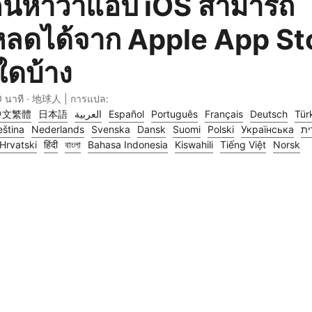
ค้นหาว่าแอป iOS สามารถ
หลดได้จาก Apple App St
ใดบ้าง
0 นาที · 地球人 | การแปล:
中文繁體
日本語
العربية
Español
Português
Français
Deutsch
Tür
ština
Nederlands
Svenska
Dansk
Suomi
Polski
Українська
ית
Hrvatski
हिंदी
বাংলা
Bahasa Indonesia
Kiswahili
Tiếng Việt
Norsk