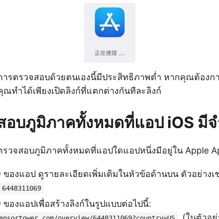
ธีการตรวจสอบด้วยตนเองนี้มีประสิทธิภาพต่ำ หากคุณต้อ
ุณทำได้เพียงเปิดลิงก์ที่แตกต่างกันทีละลิงก์
อบภูมิภาคทั้งหมดที่แอป iOS มี
ารตรวจสอบภูมิภาคทั้งหมดที่แอปใดแอปหนึ่งมีอยู่ใน Apple 
 ของแอป ดูรายละเอียดเพิ่มเติมในหัวข้อด้านบน ตัวอย่างเช
6448311069
ของแอปเพื่อสร้างลิงก์ในรูปแบบต่อไปนี้:
(ในตัวอย่
ensortower.com/overview/6448311069?country=US