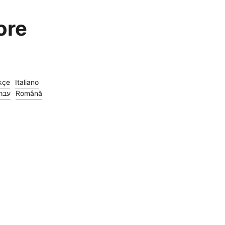
ore
kçe
Italiano
עבר
Română