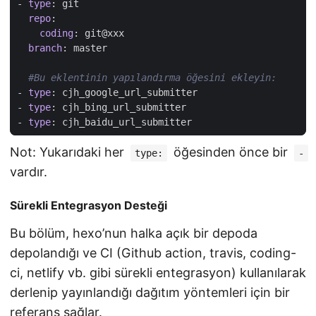
- 
type
:
git
repo
:
coding
:
git@xxx
branch
:
master 
#Bu eklentinin yapılandırma öğesini ekleyin:
- 
type
:
cjh_google_url_submitter
- 
type
:
cjh_bing_url_submitter
- 
type
:
cjh_baidu_url_submitter
Not: Yukarıdaki her
öğesinden önce bir
type:
-
vardır.
Sürekli Entegrasyon Desteği
Bu bölüm, hexo’nun halka açık bir depoda
depolandığı ve CI (Github action, travis, coding-
ci, netlify vb. gibi sürekli entegrasyon) kullanılarak
derlenip yayınlandığı dağıtım yöntemleri için bir
referans sağlar.