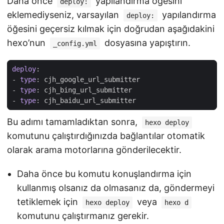
Daha önce
yapılandırma öğesini
deploy:
eklemediyseniz, varsayılan
yapılandırma
deploy:
öğesini geçersiz kılmak için doğrudan aşağıdakini
hexo’nun
dosyasına yapıştırın.
_config.yml
deploy
:
- 
type
:
cjh_google_url_submitter
- 
type
:
cjh_bing_url_submitter
- 
type
:
cjh_baidu_url_submitter
Bu adımı tamamladıktan sonra,
hexo deploy
komutunu çalıştırdığınızda bağlantılar otomatik
olarak arama motorlarına gönderilecektir.
Daha önce bu komutu konuşlandırma için
kullanmış olsanız da olmasanız da, göndermeyi
tetiklemek için
veya
hexo deploy
hexo d
komutunu çalıştırmanız gerekir.