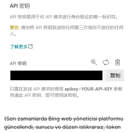
(Son zamanlarda Bing web yöneticisi platformu
güncellendi, sunucu ve düzen istikrarsız, token