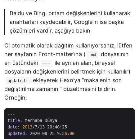
Baidu ve Bing, ortam değişkenlerini kullanarak
anahtarları kaydedebilir, Google’ın ise başka
çözümleri vardır, aşağıya bakın
CI otomatik olarak dağıtım kullanıyorsanız, lütfen
her sayfanın Front-matter’ına (
dosyasının
.md
en üstündeki
ile ayrılan alan, bireysel
---
dosyaların değişkenlerini belirtmek için kullanılır)
ekleyerek Hexo’ya “makalenin son
updated:
değiştirilme zamanını” düzeltmesini bildirin.
Örneğin:
---
title
:
Merhaba Dünya
date
:
2013
/7/13 20:46:25
updated
:
2020-08-25
9
:
36
:
00