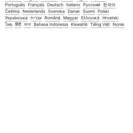
Português
Français
Deutsch
Italiano
Русский
한국어
Čeština
Nederlands
Svenska
Dansk
Suomi
Polski
Українська
עברית
Română
Magyar
Ελληνικά
Hrvatski
ไทย
हिंदी
বাংলা
Bahasa Indonesia
Kiswahili
Tiếng Việt
Norsk