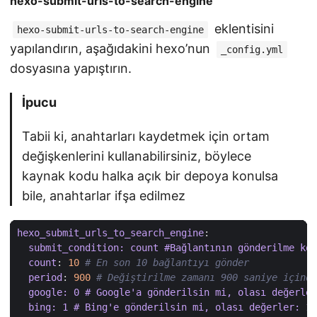
hexo-submit-urls-to-search-engine
eklentisini
hexo-submit-urls-to-search-engine
yapılandırın, aşağıdakini hexo’nun
_config.yml
dosyasına yapıştırın.
İpucu
Tabii ki, anahtarları kaydetmek için ortam
değişkenlerini kullanabilirsiniz, böylece
kaynak kodu halka açık bir depoya konulsa
bile, anahtarlar ifşa edilmez
hexo_submit_urls_to_search_engine
:
submit_condition: count #Bağlantının gönderilme koş
count
:
10
# En son 10 bağlantıyı gönder
period
:
900
# Değiştirilme zamanı 900 saniye içinde
google: 0 # Google'a gönderilsin mi, olası değerler
bing: 1 # Bing'e gönderilsin mi, olası değerler: 1 