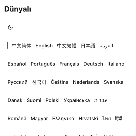
Dünyalı
|
中文简体
English
中文繁體
日本語
العربية
Español
Português
Français
Deutsch
Italiano
Русский
한국어
Čeština
Nederlands
Svenska
Dansk
Suomi
Polski
Українська
עברית
Română
Magyar
Ελληνικά
Hrvatski
ไทย
हिंदी