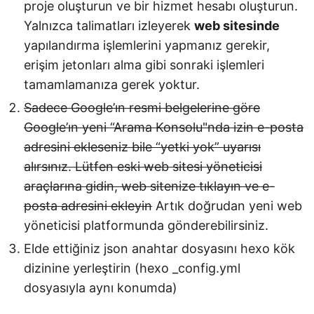
proje oluşturun ve bir hizmet hesabı oluşturun.
Yalnızca talimatları izleyerek
web sitesinde
yapılandırma işlemlerini yapmanız gerekir,
erişim jetonları alma gibi sonraki işlemleri
tamamlamanıza gerek yoktur.
Sadece Google’ın resmi belgelerine göre
Google’ın yeni “Arama Konsolu"nda izin e-posta
adresini ekleseniz bile “yetki yok” uyarısı
alırsınız. Lütfen eski web sitesi yöneticisi
araçlarına gidin, web sitenize tıklayın ve e-
posta adresini ekleyin
Artık doğrudan yeni web
yöneticisi platformunda gönderebilirsiniz.
Elde ettiğiniz json anahtar dosyasını hexo kök
dizinine yerleştirin (hexo _config.yml
dosyasıyla aynı konumda)