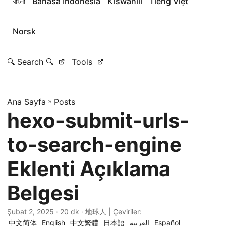
বাংলা
Bahasa Indonesia
Kiswahili
Tiếng Việt
Norsk
🔍 Search 🔍
Tools
Ana Sayfa
»
Posts
hexo-submit-urls-
to-search-engine
Eklenti Açıklama
Belgesi
Şubat 2, 2025
· 20 dk · 地球人 | Çeviriler:
中文简体
English
中文繁體
日本語
العربية
Español