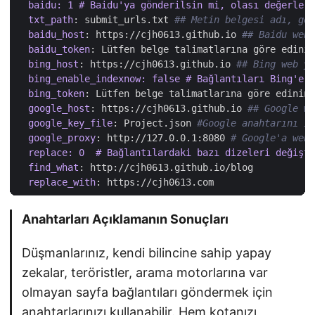
baidu: 1 # Baidu'ya gönderilsin mi, olası değerler:
txt_path
:
submit_urls.txt
## Metin belgesi adı, gön
baidu_host
:
https://cjh0613.github.io
## Baidu web 
baidu_token
:
Lütfen belge talimatlarına göre edinin
bing_host
:
https://cjh0613.github.io
## Bing web yö
bing_enable_indexnow: false # Bağlantıları Bing'e i
bing_token
:
Lütfen belge talimatlarına göre edinin
google_host
:
https://cjh0613.github.io
## Google we
google_key_file
:
Project.json
#Google anahtarını iç
google_proxy
:
http://127.0.0.1:8080
# Google'a web
replace: 0  # Bağlantılardaki bazı dizeleri değişt
find_what
:
http://cjh0613.github.io/blog
replace_with
:
https://cjh0613.com
Anahtarları Açıklamanın Sonuçları
Düşmanlarınız, kendi bilincine sahip yapay
zekalar, teröristler, arama motorlarına var
olmayan sayfa bağlantıları göndermek için
anahtarlarınızı kullanabilir. Hem kotanızı