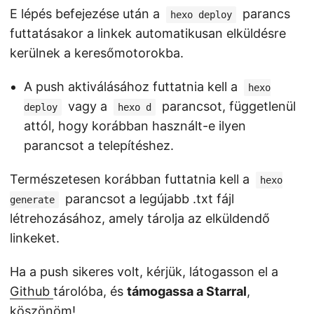
E lépés befejezése után a
parancs
hexo deploy
futtatásakor a linkek automatikusan elküldésre
kerülnek a keresőmotorokba.
A push aktiválásához futtatnia kell a
hexo
vagy a
parancsot, függetlenül
deploy
hexo d
attól, hogy korábban használt-e ilyen
parancsot a telepítéshez.
Természetesen korábban futtatnia kell a
hexo
parancsot a legújabb .txt fájl
generate
létrehozásához, amely tárolja az elküldendő
linkeket.
Ha a push sikeres volt, kérjük, látogasson el a
Github
tárolóba, és
támogassa a Starral
,
köszönöm!