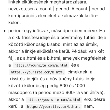
linkek elküldésének meghatározására,
nevezetesen a count | period. A count | period
konfigurációs elemeket alkalmazzák külön-
külön.
period: egy időszak, másodpercben mérve. Ha
a cikk frissítési ideje és a bővítmény futási ideje
közötti különbség kisebb, mint ez az érték,
akkor a linkje elküldésre kerül. Például: van két
fájl, az a.html és a b.html, amelyek megfelelnek
a
és a
https://yoursite.com/a.html
címeknek, a
https://yoursite.com/b.html
frissítési idejük és a bővítmény futási ideje
közötti különbség pedig 800 és 1000
másodperc (a period mező 900-ra van állítva),
akkor a
elküldésre
https://yoursite.com/a.html
kerül, a
nem.
https://yoursite.com/b.html