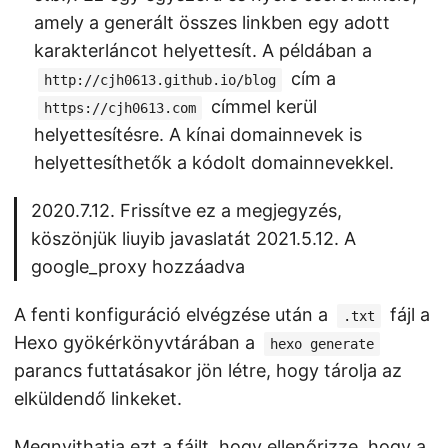
amely a generált összes linkben egy adott
karakterláncot helyettesít. A példában a
cím a
http://cjh0613.github.io/blog
címmel kerül
https://cjh0613.com
helyettesítésre. A kínai domainnevek is
helyettesíthetők a kódolt domainnevekkel.
2020.7.12. Frissítve ez a megjegyzés,
köszönjük liuyib javaslatát 2021.5.12. A
google_proxy hozzáadva
A fenti konfiguráció elvégzése után a
fájl a
.txt
Hexo gyökérkönyvtárában a
hexo generate
parancs futtatásakor jön létre, hogy tárolja az
elküldendő linkeket.
Megnyithatja ezt a fájlt, hogy ellenőrizze, hogy a