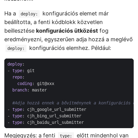
Ha a
konfigurációs elemet már
deploy:
beállította, a fenti kódblokk közvetlen
beillesztése
konfigurációs ütközést
fog
eredményezni, egyszerűen adja hozzá a meglévő
konfigurációs elemhez. Például:
deploy:
deploy
:
- 
type
:
git
repo
:
coding
:
git@xxx
branch
:
master 
#Adja hozzá ennek a bővítménynek a konfigurációs el
- 
type
:
cjh_google_url_submitter
- 
type
:
cjh_bing_url_submitter
- 
type
:
cjh_baidu_url_submitter
Megjegyzés: a fenti
előtt mindenhol van
type: