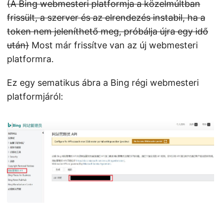
(A Bing webmesteri platformja a közelmúltban
frissült, a szerver és az elrendezés instabil, ha a
token nem jeleníthető meg, próbálja újra egy idő
után)
Most már frissítve van az új webmesteri
platformra.
Ez egy sematikus ábra a Bing régi webmesteri
platformjáról: