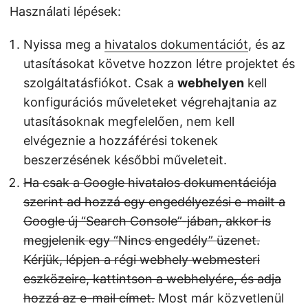
Használati lépések:
Nyissa meg a
hivatalos dokumentációt
, és az
utasításokat követve hozzon létre projektet és
szolgáltatásfiókot. Csak a
webhelyen
kell
konfigurációs műveleteket végrehajtania az
utasításoknak megfelelően, nem kell
elvégeznie a hozzáférési tokenek
beszerzésének későbbi műveleteit.
Ha csak a Google hivatalos dokumentációja
szerint ad hozzá egy engedélyezési e-mailt a
Google új “Search Console”-jában, akkor is
megjelenik egy “Nincs engedély” üzenet.
Kérjük, lépjen a régi webhely webmesteri
eszközeire, kattintson a webhelyére, és adja
hozzá az e-mail címet.
Most már közvetlenül