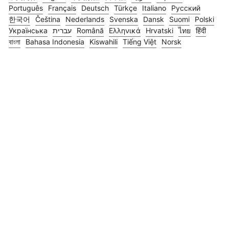
Português
Français
Deutsch
Türkçe
Italiano
Русский
한국어
Čeština
Nederlands
Svenska
Dansk
Suomi
Polski
Українська
עברית
Română
Ελληνικά
Hrvatski
ไทย
हिंदी
বাংলা
Bahasa Indonesia
Kiswahili
Tiếng Việt
Norsk