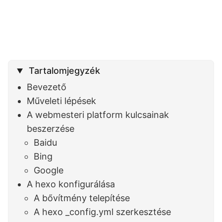
Tartalomjegyzék
Bevezető
Műveleti lépések
A webmesteri platform kulcsainak
beszerzése
Baidu
Bing
Google
A hexo konfigurálása
A bővítmény telepítése
A hexo _config.yml szerkesztése