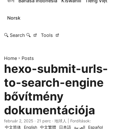
বাংলা
Bahasa Indonesia
Kiswahili
Tiếng Việt
Norsk
🔍 Search 🔍
Tools
Home
»
Posts
hexo-submit-urls-
to-search-engine
bővítmény
dokumentációja
február 2, 2025
· 21 perc · 地球人 | Fordítások:
中文简体
English
中文繁體
日本語
العربية
Español