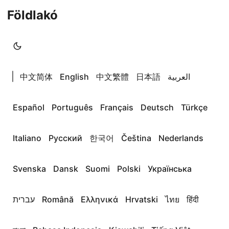
Földlakó
|
中文简体
English
中文繁體
日本語
العربية
Español
Português
Français
Deutsch
Türkçe
Italiano
Русский
한국어
Čeština
Nederlands
Svenska
Dansk
Suomi
Polski
Українська
עברית
Română
Ελληνικά
Hrvatski
ไทย
हिंदी