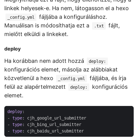
linkek helyesek-e. Ha nem, látogasson el a hexo
fájljába a konfiguráláshoz.
_config.yml
Manuálisan is módosíthatja ezt a
fájlt,
.txt
mielőtt elküldi a linkeket.
deploy
Ha korábban nem adott hozzá
deploy:
konfigurációs elemet, másolja az alábbiakat
közvetlenül a hexo
fájljába, és írja
_config.yml
felül az alapértelmezett
konfigurációs
deploy:
elemet.
deploy
:
- 
type
:
cjh_google_url_submitter
- 
type
:
cjh_bing_url_submitter
- 
type
:
cjh_baidu_url_submitter