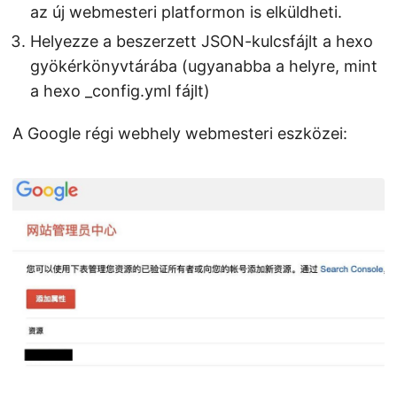
az új webmesteri platformon is elküldheti.
Helyezze a beszerzett JSON-kulcsfájlt a hexo
gyökérkönyvtárába (ugyanabba a helyre, mint
a hexo _config.yml fájlt)
A Google régi webhely webmesteri eszközei: