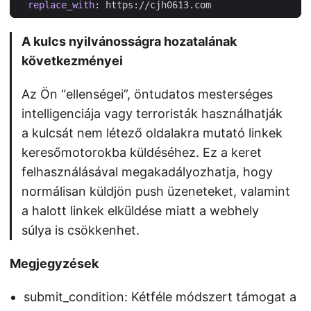
replace_with
:
https://cjh0613.com
A kulcs nyilvánosságra hozatalának
következményei
Az Ön “ellenségei”, öntudatos mesterséges
intelligenciája vagy terroristák használhatják
a kulcsát nem létező oldalakra mutató linkek
keresőmotorokba küldéséhez. Ez a keret
felhasználásával megakadályozhatja, hogy
normálisan küldjön push üzeneteket, valamint
a halott linkek elküldése miatt a webhely
súlya is csökkenhet.
Megjegyzések
submit_condition: Kétféle módszert támogat a