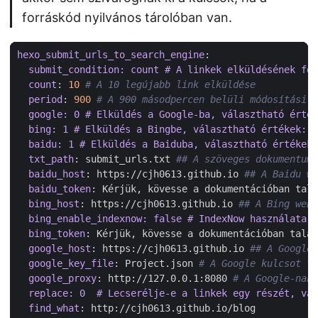
forráskód nyilvános tárolóban van.
hexo_submit_urls_to_search_engine
:
submit_condition: count # A linkek elküldésének fel
count
:
10
# A 10 legújabb link elküldése
period
:
900
# A 900 másodpercen belüli módosítási i
google: 0 # Elküldés a Google-ba, választható érték
bing: 1 # Elküldés a Bingbe, választható értékek: 1
baidu: 1 # Elküldés a Baiduba, választható értékek:
txt_path
:
submit_urls.txt
## A szöveges dokumentum
baidu_host
:
https://cjh0613.github.io
## A Baidu we
baidu_token
:
Kérjük, kövesse a dokumentációban talá
bing_host
:
https://cjh0613.github.io
## A Bing webm
bing_enable_indexnow: false # IndexNow használata 
bing_token
:
Kérjük, kövesse a dokumentációban talál
google_host
:
https://cjh0613.github.io
## A Google 
google_key_file
:
Project.json
# A Google kulcsot ta
google_proxy
:
http://127.0.0.1:8080
# A Google-nak 
replace: 0  # Lecserélje-e a linkek egy részét, vál
find_what
:
http://cjh0613.github.io/blog