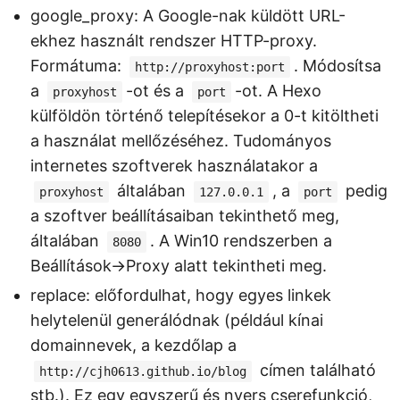
google_proxy: A Google-nak küldött URL-
ekhez használt rendszer HTTP-proxy.
Formátuma:
. Módosítsa
http://proxyhost:port
a
-ot és a
-ot. A Hexo
proxyhost
port
külföldön történő telepítésekor a 0-t kitöltheti
a használat mellőzéséhez. Tudományos
internetes szoftverek használatakor a
általában
, a
pedig
proxyhost
127.0.0.1
port
a szoftver beállításaiban tekinthető meg,
általában
. A Win10 rendszerben a
8080
Beállítások->Proxy alatt tekintheti meg.
replace: előfordulhat, hogy egyes linkek
helytelenül generálódnak (például kínai
domainnevek, a kezdőlap a
címen található
http://cjh0613.github.io/blog
stb.). Ez egy egyszerű és nyers cserefunkció,