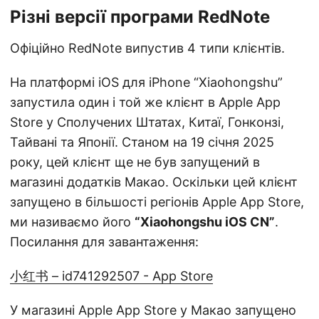
Різні версії програми RedNote
Офіційно RedNote випустив 4 типи клієнтів.
На платформі iOS для iPhone “Xiaohongshu”
запустила один і той же клієнт в Apple App
Store у Сполучених Штатах, Китаї, Гонконзі,
Тайвані та Японії. Станом на 19 січня 2025
року, цей клієнт ще не був запущений в
магазині додатків Макао. Оскільки цей клієнт
запущено в більшості регіонів Apple App Store,
ми називаємо його
“Xiaohongshu iOS CN”
.
Посилання для завантаження:
小红书 – id741292507 - App Store
У магазині Apple App Store у Макао запущено