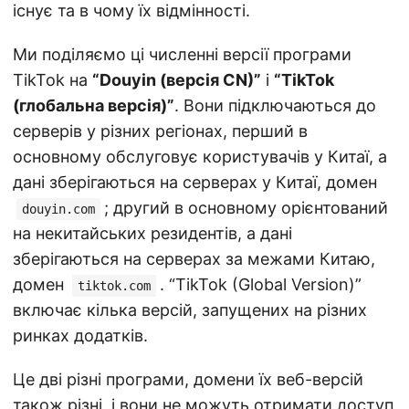
існує та в чому їх відмінності.
Ми поділяємо ці численні версії програми
TikTok на
“Douyin (версія CN)”
і
“TikTok
(глобальна версія)”
. Вони підключаються до
серверів у різних регіонах, перший в
основному обслуговує користувачів у Китаї, а
дані зберігаються на серверах у Китаї, домен
; другий в основному орієнтований
douyin.com
на некитайських резидентів, а дані
зберігаються на серверах за межами Китаю,
домен
. “TikTok (Global Version)”
tiktok.com
включає кілька версій, запущених на різних
ринках додатків.
Це дві різні програми, домени їх веб-версій
також різні, і вони не можуть отримати доступ