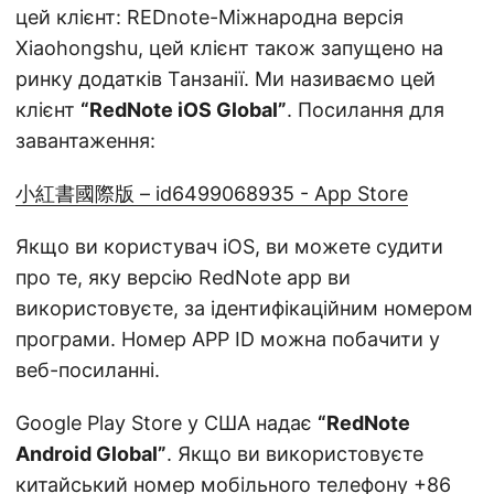
цей клієнт: REDnote-Міжнародна версія
Xiaohongshu, цей клієнт також запущено на
ринку додатків Танзанії. Ми називаємо цей
клієнт
“RedNote iOS Global”
. Посилання для
завантаження:
小紅書國際版 – id6499068935 - App Store
Якщо ви користувач iOS, ви можете судити
про те, яку версію RedNote app ви
використовуєте, за ідентифікаційним номером
програми. Номер APP ID можна побачити у
веб-посиланні.
Google Play Store у США надає
“RedNote
Android Global”
. Якщо ви використовуєте
китайський номер мобільного телефону +86