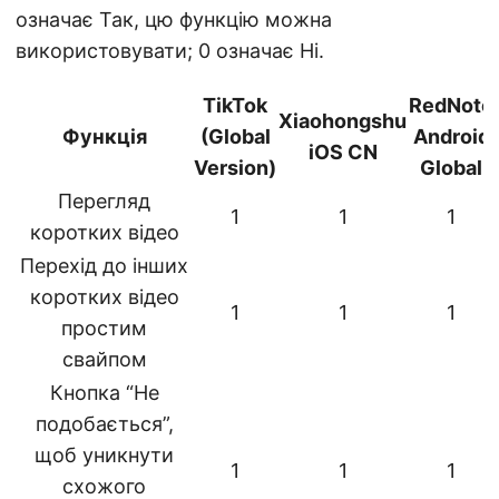
означає Так, цю функцію можна
використовувати; 0 означає Ні.
TikTok
RedNote
Xiaohongshu
Функція
(Global
Android
iOS CN
Version)
Global
Перегляд
1
1
1
коротких відео
Перехід до інших
коротких відео
1
1
1
простим
свайпом
Кнопка “Не
подобається”,
щоб уникнути
1
1
1
схожого