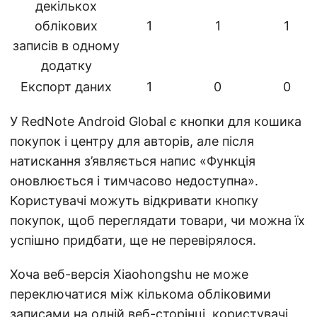
декількох
облікових
1
1
1
записів в одному
додатку
Експорт даних
1
0
0
У RedNote Android Global є кнопки для кошика
покупок і центру для авторів, але після
натискання з’являється напис «Функція
оновлюється і тимчасово недоступна».
Користувачі можуть відкривати кнопку
покупок, щоб переглядати товари, чи можна їх
успішно придбати, ще не перевірялося.
Хоча веб-версія Xiaohongshu не може
переключатися між кількома обліковими
записами на одній веб-сторінці, користувачі