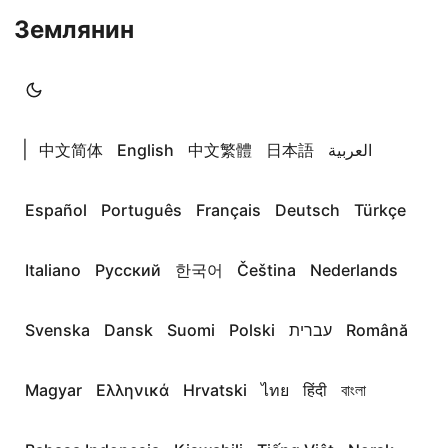
Землянин
|
中文简体
English
中文繁體
日本語
العربية
Español
Português
Français
Deutsch
Türkçe
Italiano
Русский
한국어
Čeština
Nederlands
Svenska
Dansk
Suomi
Polski
עברית
Română
Magyar
Ελληνικά
Hrvatski
ไทย
हिंदी
বাংলা