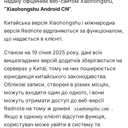
надану офіційним веб-сайтом Xiaohongshu,
“Xiaohongshu Android CN”
.
Китайська версія Xiaohongshu і міжнародна
версія Rednote відрізняються за функціоналом,
що надається в клієнті.
Станом на 19 січня 2025 року, дані всіх
вищезгаданих версій додатків зберігаються на
серверах у Китаї, тому на них поширюється
юрисдикція китайського законодавства.
Облікові записи, створені в різних місцях,
можуть входити один до одного, і вони
можуть отримати доступ до веб-версії
Rednote на тому ж домені
.
xiaohongshu.com
Якщо в одному клієнті відсутня функція,
користувач може увійти в систему та