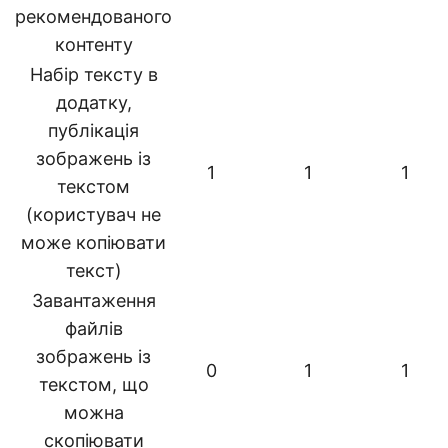
рекомендованого
контенту
Набір тексту в
додатку,
публікація
зображень із
1
1
1
текстом
(користувач не
може копіювати
текст)
Завантаження
файлів
зображень із
0
1
1
текстом, що
можна
скопіювати