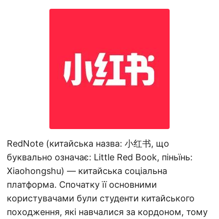
RedNote (китайська назва: 小红书, що
буквально означає: Little Red Book, піньїнь:
Xiaohongshu) — китайська соціальна
платформа. Спочатку її основними
користувачами були студенти китайського
походження, які навчалися за кордоном, тому