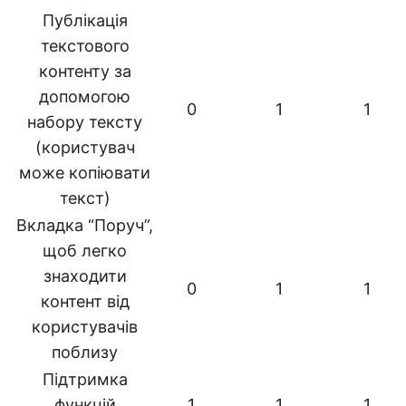
Публікація
текстового
контенту за
допомогою
0
1
1
набору тексту
(користувач
може копіювати
текст)
Вкладка “Поруч”,
щоб легко
знаходити
0
1
1
контент від
користувачів
поблизу
Підтримка
функцій
1
1
1