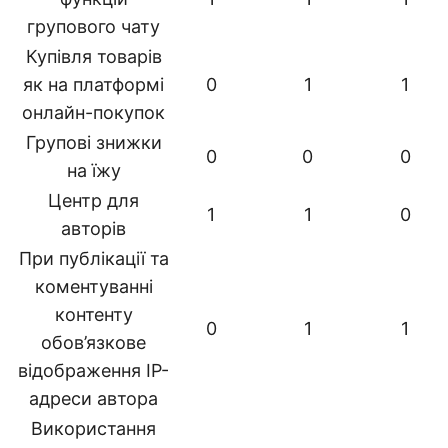
групового чату
Купівля товарів
як на платформі
0
1
1
онлайн-покупок
Групові знижки
0
0
0
на їжу
Центр для
1
1
0
авторів
При публікації та
коментуванні
контенту
0
1
1
обов’язкове
відображення IP-
адреси автора
Використання