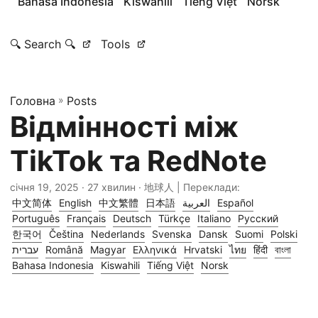
Bahasa Indonesia
Kiswahili
Tiếng Việt
Norsk
🔍 Search 🔍
Tools
Головна
»
Posts
Відмінності між
TikTok та RedNote
січня 19, 2025
· 27 хвилин · 地球人 | Переклади:
中文简体
English
中文繁體
日本語
العربية
Español
Português
Français
Deutsch
Türkçe
Italiano
Русский
한국어
Čeština
Nederlands
Svenska
Dansk
Suomi
Polski
עברית
Română
Magyar
Ελληνικά
Hrvatski
ไทย
हिंदी
বাংলা
Bahasa Indonesia
Kiswahili
Tiếng Việt
Norsk