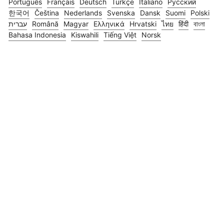
Português
Français
Deutsch
Türkçe
Italiano
Русский
한국어
Čeština
Nederlands
Svenska
Dansk
Suomi
Polski
עברית
Română
Magyar
Ελληνικά
Hrvatski
ไทย
हिंदी
বাংলা
Bahasa Indonesia
Kiswahili
Tiếng Việt
Norsk