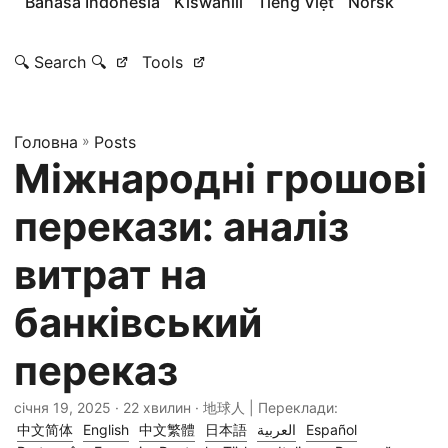
Bahasa Indonesia
Kiswahili
Tiếng Việt
Norsk
🔍 Search 🔍
Tools
Головна
»
Posts
Міжнародні грошові
перекази: аналіз
витрат на
банківський
переказ
січня 19, 2025
· 22 хвилин · 地球人 | Переклади:
中文简体
English
中文繁體
日本語
العربية
Español