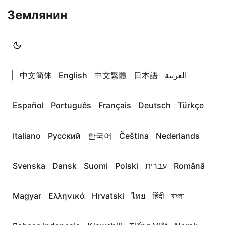
Землянин
|
中文简体
English
中文繁體
日本語
العربية
Español
Português
Français
Deutsch
Türkçe
Italiano
Русский
한국어
Čeština
Nederlands
Svenska
Dansk
Suomi
Polski
עברית
Română
Magyar
Ελληνικά
Hrvatski
ไทย
हिंदी
বাংলা