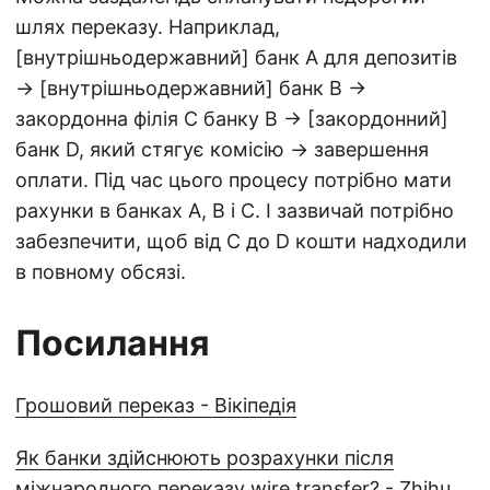
шлях переказу. Наприклад,
[внутрішньодержавний] банк А для депозитів
→ [внутрішньодержавний] банк B →
закордонна філія C банку B → [закордонний]
банк D, який стягує комісію → завершення
оплати. Під час цього процесу потрібно мати
рахунки в банках A, B і C. І зазвичай потрібно
забезпечити, щоб від C до D кошти надходили
в повному обсязі.
Посилання
Грошовий переказ - Вікіпедія
Як банки здійснюють розрахунки після
міжнародного переказу wire transfer? - Zhihu