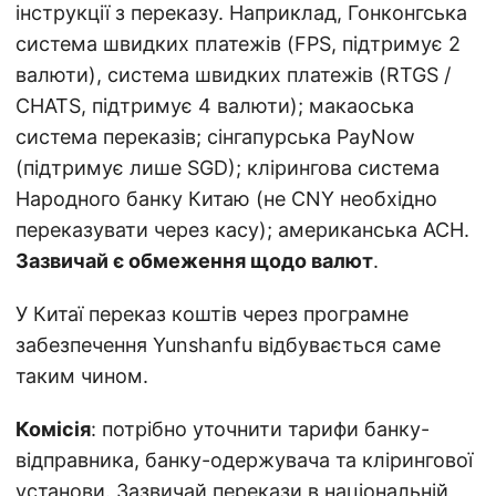
інструкції з переказу. Наприклад, Гонконгська
система швидких платежів (FPS, підтримує 2
валюти), система швидких платежів (RTGS /
CHATS, підтримує 4 валюти); макаоська
система переказів; сінгапурська PayNow
(підтримує лише SGD); клірингова система
Народного банку Китаю (не CNY необхідно
переказувати через касу); американська ACH.
Зазвичай є обмеження щодо валют
.
У Китаї переказ коштів через програмне
забезпечення Yunshanfu відбувається саме
таким чином.
Комісія
: потрібно уточнити тарифи банку-
відправника, банку-одержувача та клірингової
установи. Зазвичай перекази в національній