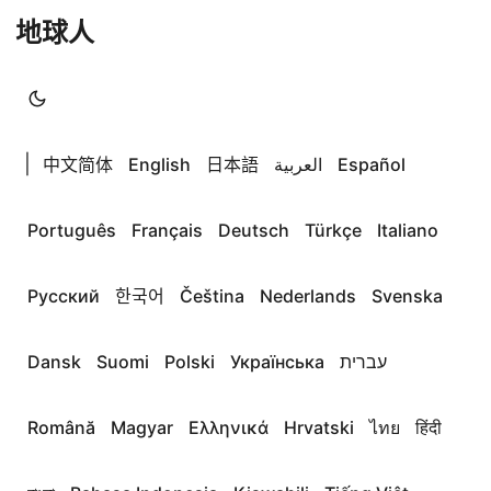
地球人
|
中文简体
English
日本語
العربية
Español
Português
Français
Deutsch
Türkçe
Italiano
Русский
한국어
Čeština
Nederlands
Svenska
Dansk
Suomi
Polski
Українська
עברית
Română
Magyar
Ελληνικά
Hrvatski
ไทย
हिंदी