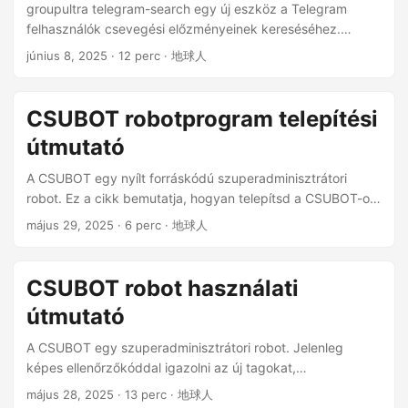
groupultra telegram-search egy új eszköz a Telegram
engedélyt kell kérnie a kas alkalmazástól a kas alkalmazás
felhasználók csevegési előzményeinek kereséséhez.
tartalmának másolásához, újbóli közzétételéhez,
Néhány ajánlás: ...
június 8, 2025
· 12 perc · 地球人
feltöltéséhez, közzétételéhez, továbbításához,
terjesztéséhez vagy nyilvános megjelenítéséhez. A
felhasználók vállalják, hogy nem használják a kas
CSUBOT robotprogram telepítési
alkalmazást értékesítésre, kereskedelemre vagy egyéb
kereskedelmi célokra. A felhasználók nem használhatnak
útmutató
fenyegető, sértő, vulgáris, udvariatlan vagy bűnözői
A CSUBOT egy nyílt forráskódú szuperadminisztrátori
nyelvezetet. A felhasználók továbbá nem tehetnek közzé
robot. Ez a cikk bemutatja, hogyan telepítsd a CSUBOT-ot
vagy továbbíthatnak olyan információkat vagy anyagokat,
saját magad. Kérjük, először olvasd el ezt a dokumentumot
amelyek sértik harmadik fél jogait, vagy vírusokat vagy
május 29, 2025
· 6 perc · 地球人
teljes egészében: CSUBOT robot használati útmutató ...
más káros összetevőket tartalmaznak. A kas alkalmazás
fenntartja a jogot a felhasználók által benyújtott bármely
információ vagy anyag törlésére vagy szerkesztésére. ...
CSUBOT robot használati
útmutató
A CSUBOT egy szuperadminisztrátori robot. Jelenleg
képes ellenőrzőkóddal igazolni az új tagokat,
automatikusan megakadályozva a kéretlen robotokat a
május 28, 2025
· 13 perc · 地球人
csoportos csevegésekben. A jövőben további funkciók