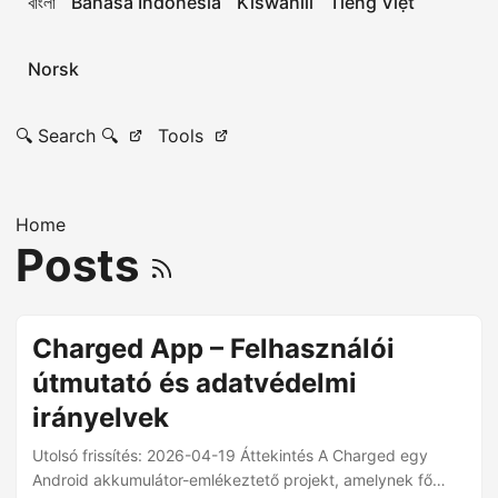
বাংলা
Bahasa Indonesia
Kiswahili
Tiếng Việt
Norsk
🔍 Search 🔍
Tools
Home
Posts
Charged App – Felhasználói
útmutató és adatvédelmi
irányelvek
Utolsó frissítés: 2026-04-19 Áttekintés A Charged egy
Android akkumulátor-emlékeztető projekt, amelynek fő