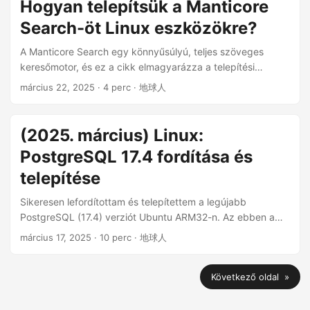
Hogyan telepítsük a Manticore
kliensszoftverekre összpontosít, és részletesen elemzi
Search-öt Linux eszközökre?
azok jellemzőit, remélve, hogy hasznos útmutatót nyújt az
internetes szabadságot kereső iPhone-felhasználók
A Manticore Search egy könnyűsúlyú, teljes szöveges
számára. ...
keresőmotor, és ez a cikk elmagyarázza a telepítési
folyamatot Linux eszközökön. ...
március 22, 2025
· 4 perc · 地球人
(2025. március) Linux:
PostgreSQL 17.4 fordítása és
telepítése
Sikeresen lefordítottam és telepítettem a legújabb
PostgreSQL (17.4) verziót Ubuntu ARM32-n. Az ebben a
cikkben szereplő parancsok főként a PostgreSQL hivatalos
március 17, 2025
· 10 perc · 地球人
dokumentációjából származnak. Minden parancsot
ténylegesen teszteltem ebben a cikkben. ...
Következő oldal »