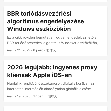
kerülnek hozzáadásra. ...
BBR torlódásvezérlési
algoritmus engedélyezése
Windows eszközökön
Ez a cikk röviden bemutatja, hogyan engedélyezhető a
BBR torlódásvezérlési algoritmus Windows-eszközökön,
valamint az ezzel a funkcióval való aktuális használat
május 21, 2025
· 8 perc · 地球人
lehetséges problémáit. ...
2026 legújabb: Ingyenes proxy
kliensek Apple iOS-en
Napjaink rendkívül összekapcsolt digitális korában az
internetes információk akadálytalan globális elérése
létfontosságú a tanuláshoz, munkához és személyes
május 19, 2025
· 17 perc · 地球人
fejlődéshez. Azonban különféle okok miatt egyes
régiókban az internet-hozzáférés korlátozott. Ez a cikk az
Apple iPhone-ra szánt ingyenes, nyílt forráskódú proxy