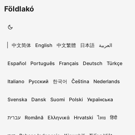
Földlakó
|
中文简体
English
中文繁體
日本語
العربية
Español
Português
Français
Deutsch
Türkçe
Italiano
Русский
한국어
Čeština
Nederlands
Svenska
Dansk
Suomi
Polski
Українська
עברית
Română
Ελληνικά
Hrvatski
ไทย
हिंदी