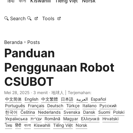
हिंदी
বাংলা
Kiswahili
Tiếng Việt
Norsk
🔍 Search 🔍
Tools
Beranda
»
Posts
Panduan
Penggunaan Robot
CSUBOT
Mei 28, 2025
· 3 menit · 地球人 | Terjemahan:
中文简体
English
中文繁體
日本語
العربية
Español
Português
Français
Deutsch
Türkçe
Italiano
Русский
한국어
Čeština
Nederlands
Svenska
Dansk
Suomi
Polski
Українська
עברית
Română
Magyar
Ελληνικά
Hrvatski
ไทย
हिंदी
বাংলা
Kiswahili
Tiếng Việt
Norsk