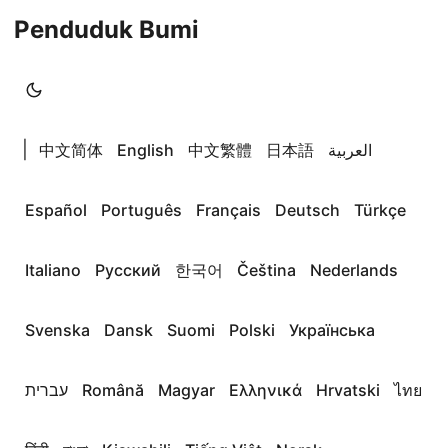
Penduduk Bumi
|
中文简体
English
中文繁體
日本語
العربية
Español
Português
Français
Deutsch
Türkçe
Italiano
Русский
한국어
Čeština
Nederlands
Svenska
Dansk
Suomi
Polski
Українська
עברית
Română
Magyar
Ελληνικά
Hrvatski
ไทย