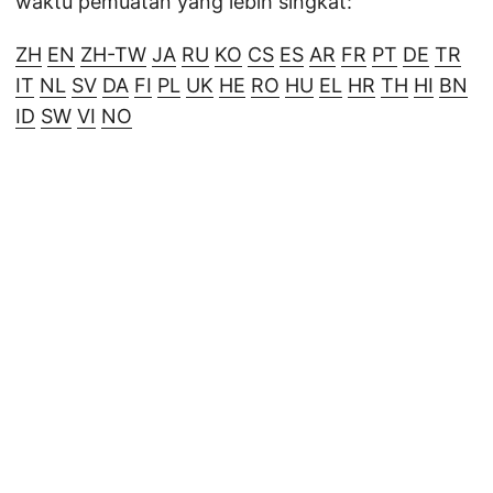
waktu pemuatan yang lebih singkat:
ZH
EN
ZH-TW
JA
RU
KO
CS
ES
AR
FR
PT
DE
TR
IT
NL
SV
DA
FI
PL
UK
HE
RO
HU
EL
HR
TH
HI
BN
ID
SW
VI
NO