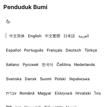
Penduduk Bumi
|
中文简体
English
中文繁體
日本語
العربية
Español
Português
Français
Deutsch
Türkçe
Italiano
Русский
한국어
Čeština
Nederlands
Svenska
Dansk
Suomi
Polski
Українська
עברית
Română
Magyar
Ελληνικά
Hrvatski
ไทย