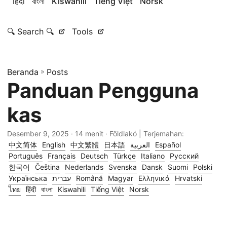
हिंदी
বাংলা
Kiswahili
Tiếng Việt
Norsk
🔍 Search 🔍
Tools
Beranda
»
Posts
Panduan Pengguna
kas
Desember 9, 2025
· 14 menit · Földlakó | Terjemahan:
中文简体
English
中文繁體
日本語
العربية
Español
Português
Français
Deutsch
Türkçe
Italiano
Русский
한국어
Čeština
Nederlands
Svenska
Dansk
Suomi
Polski
Українська
עברית
Română
Magyar
Ελληνικά
Hrvatski
ไทย
हिंदी
বাংলা
Kiswahili
Tiếng Việt
Norsk