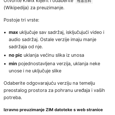
Otvorite Kiwix klijent i odaberite
维基百科
(Wikipedija) za preuzimanje.
Postoje tri vrste:
max
uključuje sav sadržaj, isključujući video i
audio sadržaj. Ostale verzije imaju manje
sadržaja od nje.
no pic
uklanja većinu slika iz unosa
min
pojednostavljena verzija, uklanja neke
unose i ne uključuje slike
Odaberite odgovarajuću verziju na temelju
preostalog prostora za pohranu uređaja i vaših
potreba.
Izravno preuzimanje ZIM datoteke s web stranice