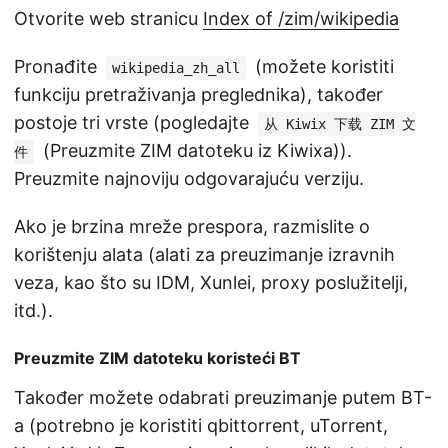
Otvorite web stranicu
Index of /zim/wikipedia
Pronađite
(možete koristiti
wikipedia_zh_all
funkciju pretraživanja preglednika), također
postoje tri vrste (pogledajte
从 Kiwix 下载 ZIM 文
(Preuzmite ZIM datoteku iz Kiwixa)).
件
Preuzmite najnoviju odgovarajuću verziju.
Ako je brzina mreže prespora, razmislite o
korištenju alata (alati za preuzimanje izravnih
veza, kao što su IDM, Xunlei, proxy poslužitelji,
itd.).
Preuzmite ZIM datoteku koristeći BT
Također možete odabrati preuzimanje putem BT-
a (potrebno je koristiti qbittorrent, uTorrent,