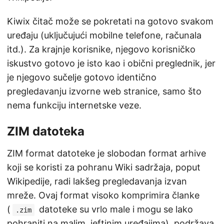
Kiwix čitač može se pokretati na gotovo svakom
uređaju (uključujući mobilne telefone, računala
itd.). Za krajnje korisnike, njegovo korisničko
iskustvo gotovo je isto kao i obični preglednik, jer
je njegovo sučelje gotovo identično
pregledavanju izvorne web stranice, samo što
nema funkciju internetske veze.
ZIM datoteka
ZIM format datoteke je slobodan format arhive
koji se koristi za pohranu Wiki sadržaja, poput
Wikipedije, radi lakšeg pregledavanja izvan
mreže. Ovaj format visoko komprimira članke
(
datoteke su vrlo male i mogu se lako
.zim
pohraniti na malim, jeftinim uređajima), podržava