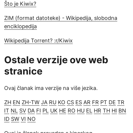
Što je Kiwix?
ZIM (format datoteke) - Wikipedija, slobodna
enciklopedija
Wikipedija Torrent? :r/Kiwix
Ostale verzije ove web
stranice
Ovaj članak ima verzije na više jezika.
ZH
EN
ZH-TW
JA
RU
KO
CS
ES
AR
FR
PT
DE
TR
IT
NL
SV
DA
FI
PL
UK
HE
RO
HU
EL
HR
TH
HI
BN
ID
SW
VI
NO