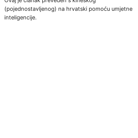
Ovaj je članak preveden s kineskog
(pojednostavljenog) na hrvatski pomoću umjetne
inteligencije.