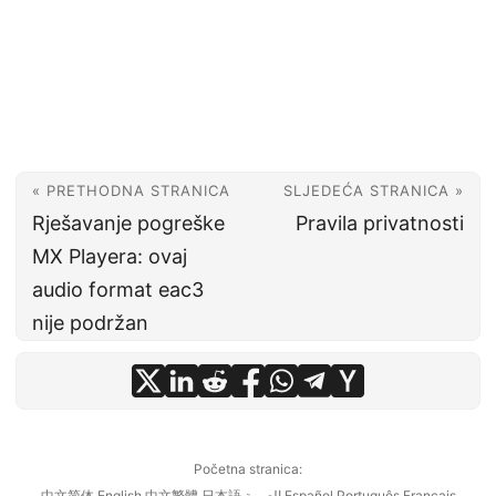
« PRETHODNA STRANICA
SLJEDEĆA STRANICA »
Rješavanje pogreške
Pravila privatnosti
MX Playera: ovaj
audio format eac3
nije podržan
Početna stranica:
中文简体
English
中文繁體
日本語
العربية
Español
Português
Français