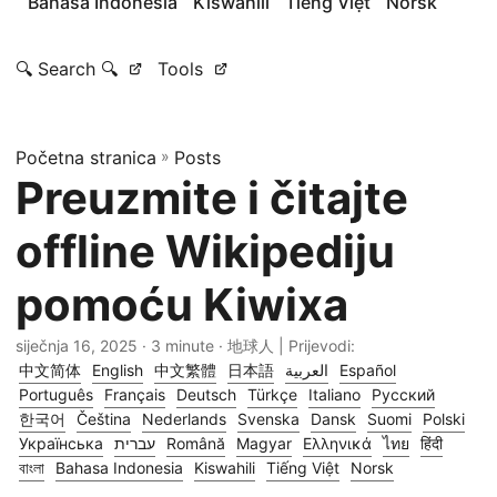
Bahasa Indonesia
Kiswahili
Tiếng Việt
Norsk
🔍 Search 🔍
Tools
Početna stranica
»
Posts
Preuzmite i čitajte
offline Wikipediju
pomoću Kiwixa
siječnja 16, 2025
· 3 minute · 地球人 | Prijevodi:
中文简体
English
中文繁體
日本語
العربية
Español
Português
Français
Deutsch
Türkçe
Italiano
Русский
한국어
Čeština
Nederlands
Svenska
Dansk
Suomi
Polski
Українська
עברית
Română
Magyar
Ελληνικά
ไทย
हिंदी
বাংলা
Bahasa Indonesia
Kiswahili
Tiếng Việt
Norsk