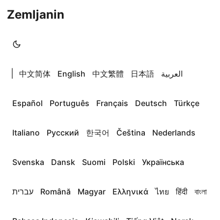
Zemljanin
|
中文简体
English
中文繁體
日本語
العربية
Español
Português
Français
Deutsch
Türkçe
Italiano
Русский
한국어
Čeština
Nederlands
Svenska
Dansk
Suomi
Polski
Українська
עברית
Română
Magyar
Ελληνικά
ไทย
हिंदी
বাংলা