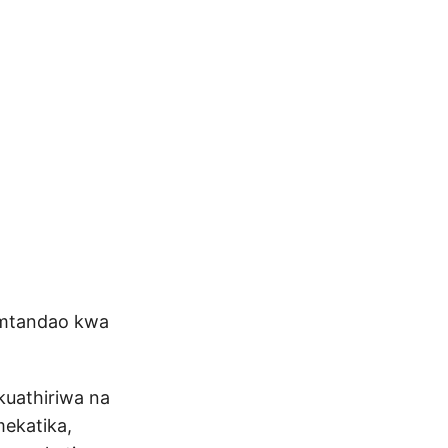
a mtandao kwa
kuathiriwa na
ekatika,