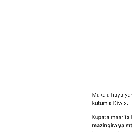
Makala haya yan
kutumia Kiwix.
Kupata maarifa 
mazingira ya m