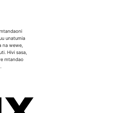
a mtandaoni
huu unatumia
ja na wewe,
i. Hivi sasa,
nye mtandao
.