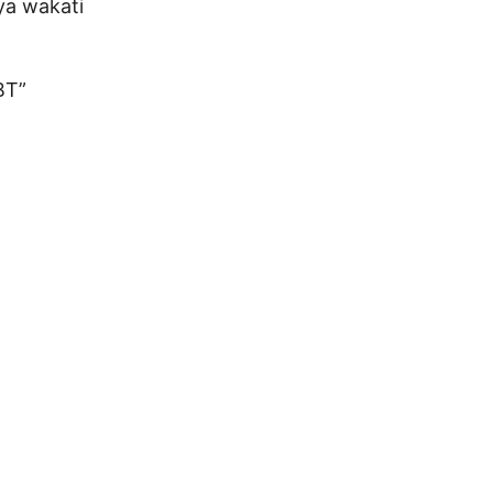
ya wakati
BT”