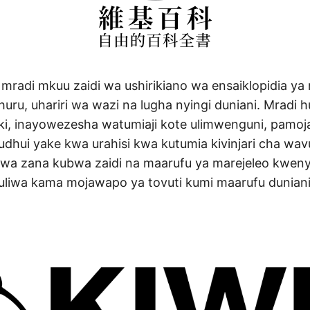
 mradi mkuu zaidi wa ushirikiano wa ensaiklopidia y
uru, uhariri wa wazi na lugha nyingi duniani. Mradi 
iki, inayowezesha watumiaji kote ulimwenguni, pamo
dhui yake kwa urahisi kwa kutumia kivinjari cha wavut
uwa zana kubwa zaidi na maarufu ya marejeleo kwe
buliwa kama mojawapo ya tovuti kumi maarufu duniani