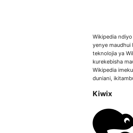
Wikipedia ndiyo
yenye maudhui h
teknolojia ya W
kurekebisha mau
Wikipedia imek
duniani, ikitam
Kiwix