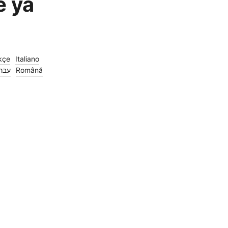
e ya
kçe
Italiano
עבר
Română