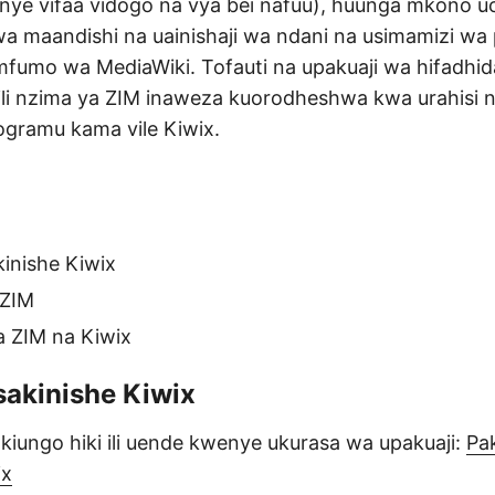
nye vifaa vidogo na vya bei nafuu), huunga mkono u
i wa maandishi na uainishaji wa ndani na usimamizi wa
fumo wa MediaWiki. Tofauti na upakuaji wa hifadhida
aili nzima ya ZIM inaweza kuorodheshwa kwa urahisi 
gramu kama vile Kiwix.
inishe Kiwix
 ZIM
za ZIM na Kiwix
sakinishe Kiwix
 kiungo hiki ili uende kwenye ukurasa wa upakuaji:
Pa
ix