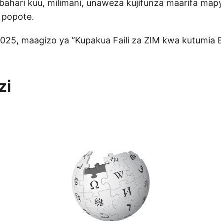
ahari kuu, milimani, unaweza kujifunza maarifa map
 popote.
25, maagizo ya “Kupakua Faili za ZIM kwa kutumia 
zi