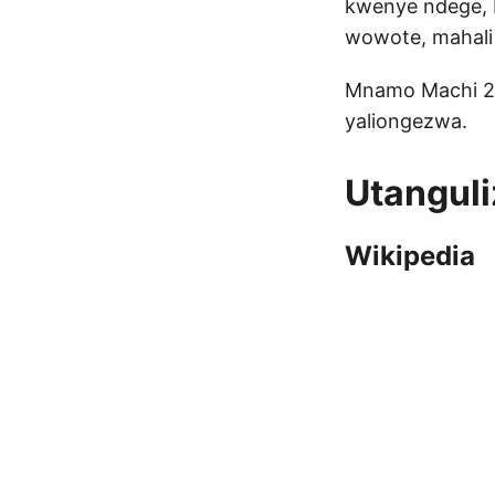
kwenye ndege, b
wowote, mahali
Mnamo Machi 20
yaliongezwa.
Utanguli
Wikipedia