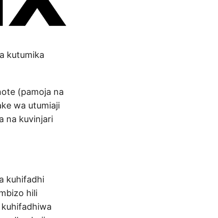
a kutumika
hote (pamoja na
ke wa utumiaji
a na kuvinjari
a kuhifadhi
bizo hili
 kuhifadhiwa