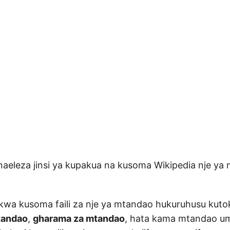
aeleza jinsi ya kupakua na kusoma Wikipedia nje y
kwa kusoma faili za nje ya mtandao hukuruhusu kuto
tandao
,
gharama za mtandao
, hata kama mtandao um