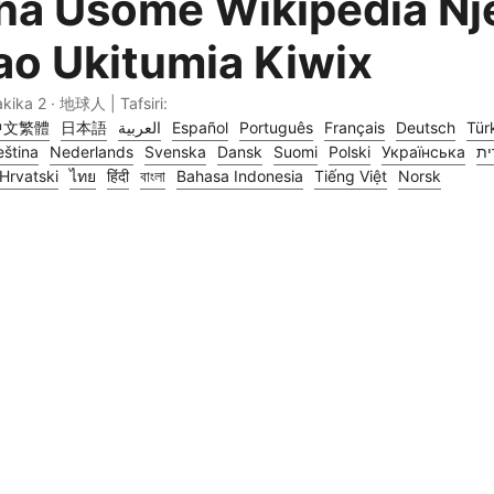
na Usome Wikipedia Nj
o Ukitumia Kiwix
akika 2 · 地球人 | Tafsiri:
中文繁體
日本語
العربية
Español
Português
Français
Deutsch
Tür
ština
Nederlands
Svenska
Dansk
Suomi
Polski
Українська
ית
Hrvatski
ไทย
हिंदी
বাংলা
Bahasa Indonesia
Tiếng Việt
Norsk