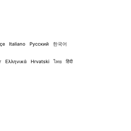
çe
Italiano
Русский
한국어
r
Ελληνικά
Hrvatski
ไทย
हिंदी