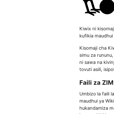
Kiwix ni kisom
kufikia maudhui
Kisomaji cha Ki
simu za rununu,
ni sawa na kivin
tovuti asili, i
Faili za ZIM
Umbizo la faili
maudhui ya Wiki
hukandamiza mak