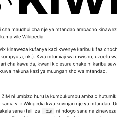
aji cha maudhui cha nje ya mtandao ambacho kinawez
 kama vile Wikipedia.
wix kinaweza kufanya kazi kwenye karibu kifaa choc
 kompyuta, nk.). Kwa mtumiaji wa mwisho, uzoefu wa
jari cha kawaida, kwani kiolesura chake ni karibu saw
sipokuwa hakuna kazi ya muunganisho wa mtandao.
 la ZIM ni umbizo huru la kumbukumbu ambalo hutumik
 kama vile Wikipedia kwa kuvinjari nje ya mtandao. Um
ala sana (faili za
ni ndogo sana na zinaweza
.zim