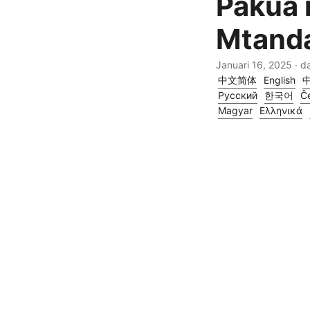
Pakua 
Mtanda
Januari 16, 2025
· d
中文简体
English
Русский
한국어
Če
Magyar
Ελληνικά