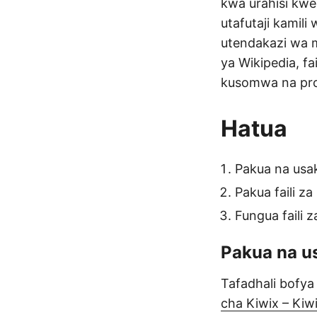
kwa urahisi kwe
utafutaji kamil
utendakazi wa m
ya Wikipedia, f
kusomwa na pro
Hatua
Pakua na usak
Pakua faili za
Fungua faili 
Pakua na u
Tafadhali bofya
cha Kiwix – Kiw