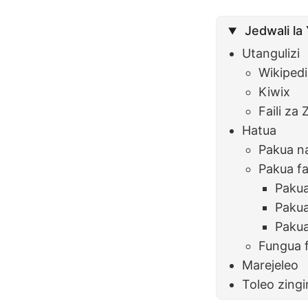
Jedwali la
Utangulizi
Wikiped
Kiwix
Faili za 
Hatua
Pakua na
Pakua fa
Pakua
Pakua
Pakua
Fungua f
Marejeleo
Toleo zing