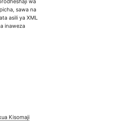
orodheshaji wa
 picha, sawa na
ta asili ya XML
na inaweza
kua Kisomaji