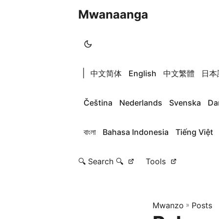
Mwanaanga
|
中文简体
English
中文繁體
日本
Čeština
Nederlands
Svenska
Da
বাংলা
Bahasa Indonesia
Tiếng Việt
🔍 Search 🔍
Tools
Mwanzo
»
Posts