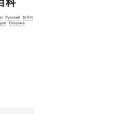
百科
no
Русский
한국어
yar
Ελληνικά