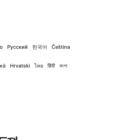
no
Русский
한국어
Čeština
κά
Hrvatski
ไทย
हिंदी
বাংলা