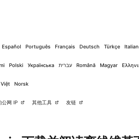
Español
Português
Français
Deutsch
Türkçe
Italia
mi
Polski
Українська
עברית
Română
Magyar
Ελληνι
 Việt
Norsk
公网 IP
其他工具
友链