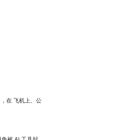
，在 飞机上、公
被 AI 工具封