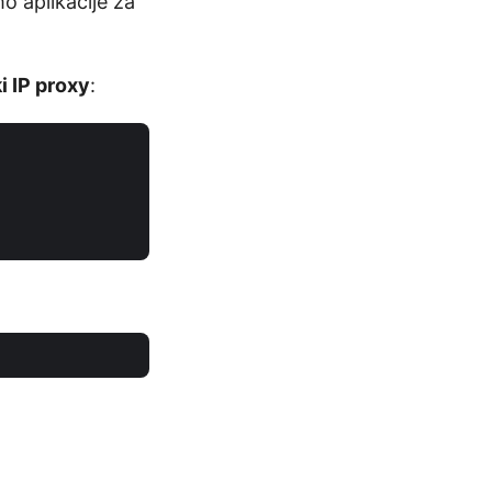
o aplikacije za
i IP proxy
: