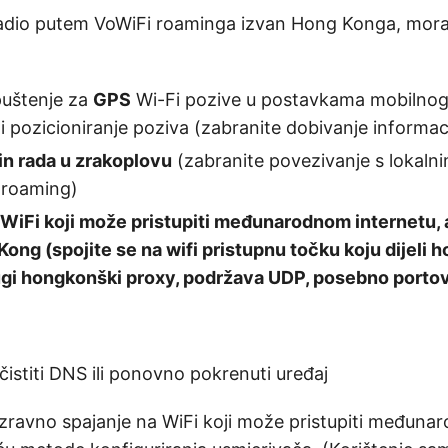
adio putem VoWiFi roaminga izvan Hong Konga, mora 
uštenje za
GPS
Wi-Fi pozive u postavkama mobilnog 
Fi pozicioniranje poziva (zabranite dobivanje informaci
in rada u zrakoplovu
(zabranite povezivanje s lokaln
 roaming)
 WiFi koji može pristupiti međunarodnom internetu, a 
ong (spojite se na wifi pristupnu točku koju dijeli
 drugi hongkonški proxy, podržava UDP, posebno port
istiti DNS ili ponovno pokrenuti uređaj
izravno spajanje na WiFi koji može pristupiti međun