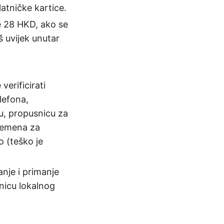
latničke kartice.
e 28 HKD, ako se
š uvijek unutar
erificirati
lefona,
, propusnicu za
vremena za
o (teško je
anje i primanje
nicu lokalnog