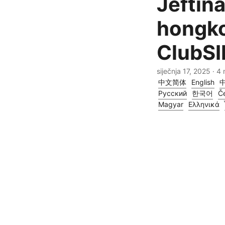
Jeftin
hongko
ClubSI
siječnja 17, 2025
· 4 
中文简体
English
Русский
한국어
Če
Magyar
Ελληνικά