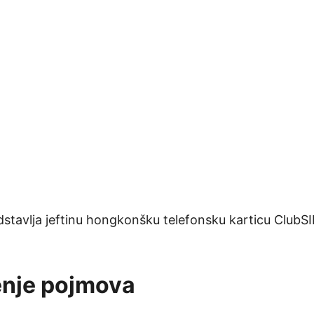
dstavlja jeftinu hongkonšku telefonsku karticu ClubSI
enje pojmova