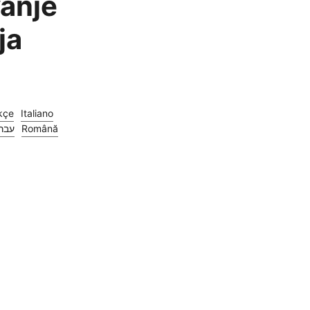
vanje
ja
kçe
Italiano
עבר
Română