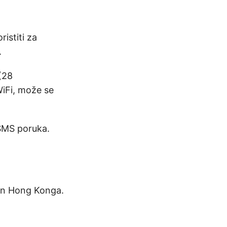
istiti za
.
(28
WiFi, može se
 SMS poruka.
van Hong Konga.