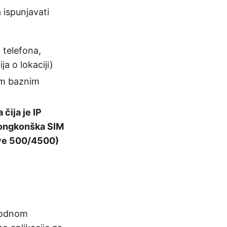
ispunjavati
telefona,
ja o lokaciji)
im baznim
čija je IP
 hongkonška SIM
ove 500/4500)
arodnom