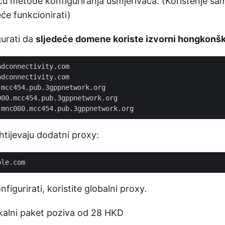
u metode konfiguriranja usmjerivača. (Korištenje sam
e funkcionirati)
gurati da
sljedeće domene koriste izvorni hongkonšk
dconnectivity.com

dconnectivity.com

mcc454.pub.3gppnetwork.org

00.mcc454.pub.3gppnetwork.org

htijevaju dodatni proxy:
figurirati, koristite globalni proxy.
okalni paket poziva od 28 HKD