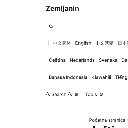
Zemljanin
|
中文简体
English
中文繁體
日本
Čeština
Nederlands
Svenska
Da
Bahasa Indonesia
Kiswahili
Tiếng
🔍 Search 🔍
Tools
Početna stranica