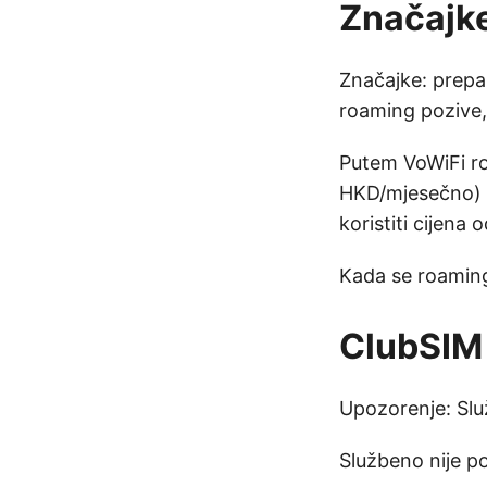
Značajk
Značajke: prepai
roaming pozive,
Putem VoWiFi ro
HKD/mjesečno) z
koristiti cijen
Kada se roaming
ClubSIM
Upozorenje: Slu
Službeno nije 