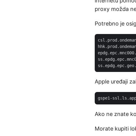
internetu pomoć
proxy možda neć
Potrebno je osi
csl.prod.ondeman
hhk.prod.ondeman
epdg.epc.mnc000.
ss.epdg.epc.mnc0
Apple uređaji za
Ako ne znate kon
Morate kupiti l