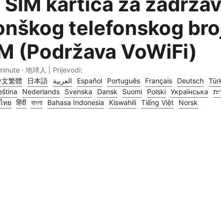
a SIM kartica za zadrža
nškog telefonskog bro
M (Podržava VoWiFi)
minute · 地球人 | Prijevodi:
中文繁體
日本語
العربية
Español
Português
Français
Deutsch
Tür
ština
Nederlands
Svenska
Dansk
Suomi
Polski
Українська
ית
ไทย
हिंदी
বাংলা
Bahasa Indonesia
Kiswahili
Tiếng Việt
Norsk