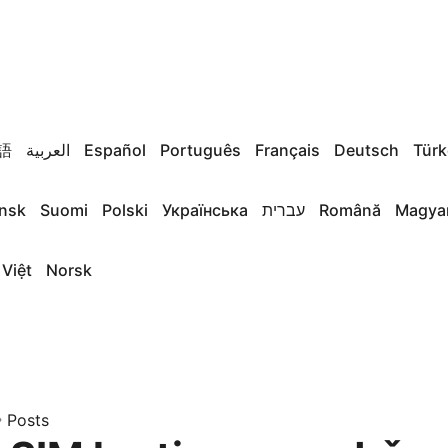
語
العربية
Español
Português
Français
Deutsch
Türk
nsk
Suomi
Polski
Українська
עברית
Română
Magya
 Việt
Norsk
»
Posts