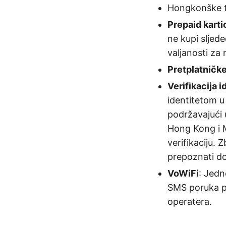
Hongkonške t
Prepaid karti
ne kupi sljede
valjanosti za 
Pretplatničke
Verifikacija i
identitetom u
podržavajući
Hong Kong i M
verifikaciju. 
prepoznati do
VoWiFi
: Jedn
SMS poruka p
operatera.