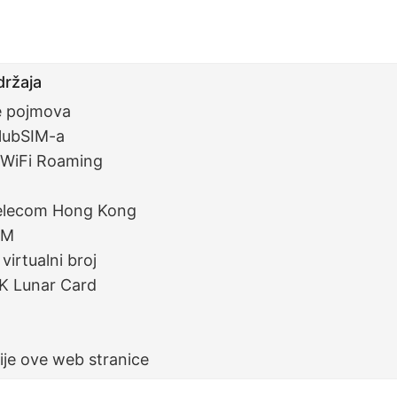
držaja
e pojmova
lubSIM-a
oWiFi Roaming
elecom Hong Kong
IM
virtualni broj
K Lunar Card
ije ove web stranice