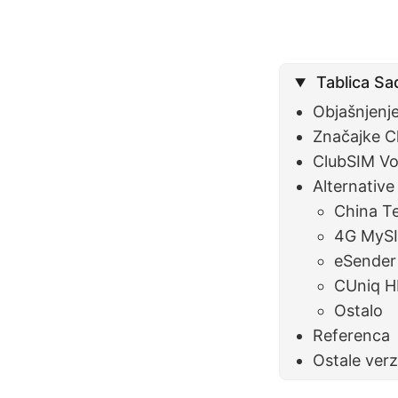
Tablica Sa
Objašnjenj
Značajke C
ClubSIM V
Alternative
China T
4G MyS
eSender 
CUniq H
Ostalo
Referenca
Ostale verz