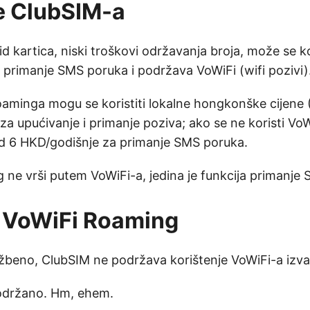
e ClubSIM-a
d kartica, niski troškovi održavanja broja, može se kor
 primanje SMS poruka i podržava VoWiFi (wifi pozivi)
aminga mogu se koristiti lokalne hongkonške cijene 
a upućivanje i primanje poziva; ako se ne koristi Vo
a od 6 HKD/godišnje za primanje SMS poruka.
 ne vrši putem VoWiFi-a, jedina je funkcija primanje
 VoWiFi Roaming
žbeno, ClubSIM ne podržava korištenje VoWiFi-a iz
podržano. Hm, ehem.