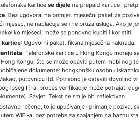
elefonske kartice
se dijele
na prepaid kartice i pretp
ce
: Bez ugovora, na primjer, mjesečni paket za poziv
ći mjesec, ne naplaćuje se i ne pruža usluga. Ako je jo
nekoliko mjeseci, može se ponovno kupiti i koristiti.
 kartice
: Ugovorni paket, fiksna mjesečna naknada.
dentiteta
: Telefonske kartice u Hong Kongu moraju se v
 Hong Kongu, što se može obaviti putem mobilnog te
 uobičajene dokumente: hongkonšku osobnu iskaznicu
akao, putovnicu itd. Potrebno je ostaviti dovoljno 
Zbog lošeg IT-a, proces verifikacije može potrajati dug
kumente). Savjet: Tekst ne smije biti reflektivan.
ostavno rečeno, to je upućivanje i primanje poziva, sl
utem WiFi-a, bez potrebe za spajanjem na baznu sta