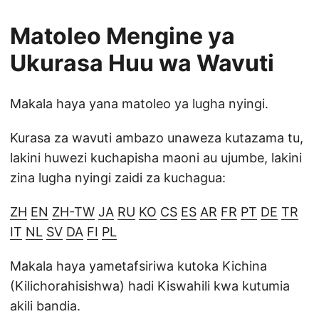
Matoleo Mengine ya
Ukurasa Huu wa Wavuti
Makala haya yana matoleo ya lugha nyingi.
Kurasa za wavuti ambazo unaweza kutazama tu,
lakini huwezi kuchapisha maoni au ujumbe, lakini
zina lugha nyingi zaidi za kuchagua:
ZH
EN
ZH-TW
JA
RU
KO
CS
ES
AR
FR
PT
DE
TR
IT
NL
SV
DA
FI
PL
Makala haya yametafsiriwa kutoka Kichina
(Kilichorahisishwa) hadi Kiswahili kwa kutumia
akili bandia.