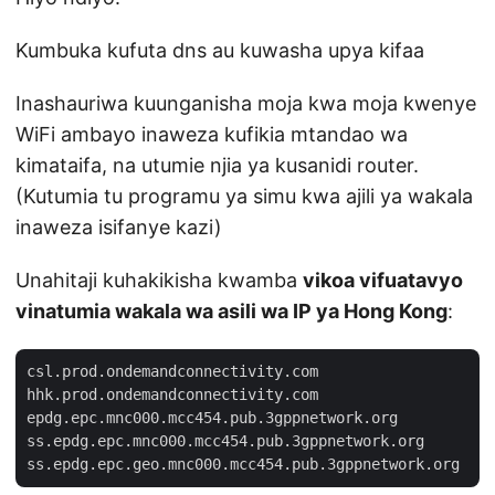
Kumbuka kufuta dns au kuwasha upya kifaa
Inashauriwa kuunganisha moja kwa moja kwenye
WiFi ambayo inaweza kufikia mtandao wa
kimataifa, na utumie njia ya kusanidi router.
(Kutumia tu programu ya simu kwa ajili ya wakala
inaweza isifanye kazi)
Unahitaji kuhakikisha kwamba
vikoa vifuatavyo
vinatumia wakala wa asili wa IP ya Hong Kong
:
csl.prod.ondemandconnectivity.com

hhk.prod.ondemandconnectivity.com

epdg.epc.mnc000.mcc454.pub.3gppnetwork.org

ss.epdg.epc.mnc000.mcc454.pub.3gppnetwork.org
