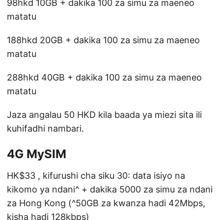
98hkd 10GB + dakika 100 za simu za maeneo
matatu
188hkd 20GB + dakika 100 za simu za maeneo
matatu
288hkd 40GB + dakika 100 za simu za maeneo
matatu
Jaza angalau 50 HKD kila baada ya miezi sita ili
kuhifadhi nambari.
4G MySIM
HK$33 , kifurushi cha siku 30: data isiyo na
kikomo ya ndani^ + dakika 5000 za simu za ndani
za Hong Kong (^50GB za kwanza hadi 42Mbps,
kisha hadi 128kbps)