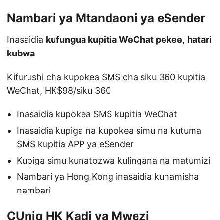
Nambari ya Mtandaoni ya eSender
Inasaidia
kufungua kupitia WeChat pekee
,
hatari
kubwa
Kifurushi cha kupokea SMS cha siku 360 kupitia
WeChat, HK$98/siku 360
Inasaidia kupokea SMS kupitia WeChat
Inasaidia kupiga na kupokea simu na kutuma
SMS kupitia APP ya eSender
Kupiga simu kunatozwa kulingana na matumizi
Nambari ya Hong Kong inasaidia kuhamisha
nambari
CUniq HK Kadi ya Mwezi