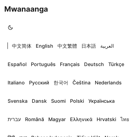
Mwanaanga
|
中文简体
English
中文繁體
日本語
العربية
Español
Português
Français
Deutsch
Türkçe
Italiano
Русский
한국어
Čeština
Nederlands
Svenska
Dansk
Suomi
Polski
Українська
עברית
Română
Magyar
Ελληνικά
Hrvatski
ไทย