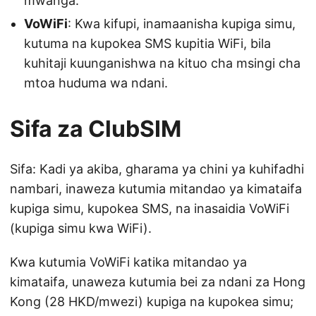
mwanga.
VoWiFi
: Kwa kifupi, inamaanisha kupiga simu,
kutuma na kupokea SMS kupitia WiFi, bila
kuhitaji kuunganishwa na kituo cha msingi cha
mtoa huduma wa ndani.
Sifa za ClubSIM
Sifa: Kadi ya akiba, gharama ya chini ya kuhifadhi
nambari, inaweza kutumia mitandao ya kimataifa
kupiga simu, kupokea SMS, na inasaidia VoWiFi
(kupiga simu kwa WiFi).
Kwa kutumia VoWiFi katika mitandao ya
kimataifa, unaweza kutumia bei za ndani za Hong
Kong (28 HKD/mwezi) kupiga na kupokea simu;