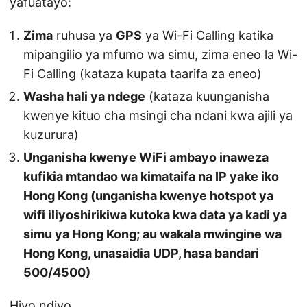
yafuatayo:
Zima
ruhusa ya
GPS
ya Wi-Fi Calling katika
mipangilio ya mfumo wa simu, zima eneo la Wi-
Fi Calling (kataza kupata taarifa za eneo)
Washa hali ya ndege
(kataza kuunganisha
kwenye kituo cha msingi cha ndani kwa ajili ya
kuzurura)
Unganisha kwenye WiFi ambayo inaweza
kufikia mtandao wa kimataifa na IP yake iko
Hong Kong (unganisha kwenye hotspot ya
wifi iliyoshirikiwa kutoka kwa data ya kadi ya
simu ya Hong Kong; au wakala mwingine wa
Hong Kong, unasaidia UDP, hasa bandari
500/4500)
Hiyo ndiyo.