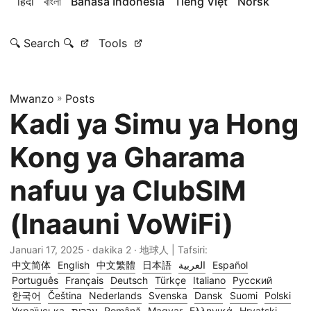
हिंदी
বাংলা
Bahasa Indonesia
Tiếng Việt
Norsk
🔍 Search 🔍
Tools
Mwanzo
»
Posts
Kadi ya Simu ya Hong
Kong ya Gharama
nafuu ya ClubSIM
(Inaauni VoWiFi)
Januari 17, 2025
· dakika 2 · 地球人 | Tafsiri:
中文简体
English
中文繁體
日本語
العربية
Español
Português
Français
Deutsch
Türkçe
Italiano
Русский
한국어
Čeština
Nederlands
Svenska
Dansk
Suomi
Polski
Українська
עברית
Română
Magyar
Ελληνικά
Hrvatski