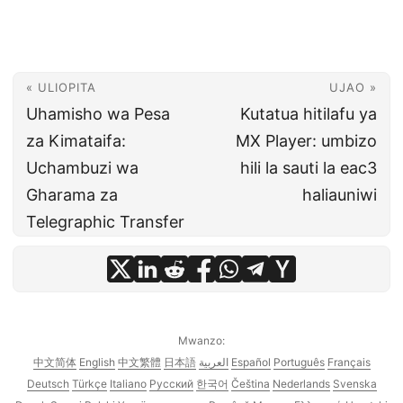
« ULIOPITA
UJAO »
Uhamisho wa Pesa
Kutatua hitilafu ya
za Kimataifa:
MX Player: umbizo
Uchambuzi wa
hili la sauti la eac3
Gharama za
haliauniwi
Telegraphic Transfer
Mwanzo:
中文简体
English
中文繁體
日本語
العربية
Español
Português
Français
Deutsch
Türkçe
Italiano
Русский
한국어
Čeština
Nederlands
Svenska