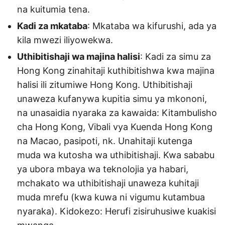
na kuitumia tena.
Kadi za mkataba
: Mkataba wa kifurushi, ada ya
kila mwezi iliyowekwa.
Uthibitishaji wa majina halisi
: Kadi za simu za
Hong Kong zinahitaji kuthibitishwa kwa majina
halisi ili zitumiwe Hong Kong. Uthibitishaji
unaweza kufanywa kupitia simu ya mkononi,
na unasaidia nyaraka za kawaida: Kitambulisho
cha Hong Kong, Vibali vya Kuenda Hong Kong
na Macao, pasipoti, nk. Unahitaji kutenga
muda wa kutosha wa uthibitishaji. Kwa sababu
ya ubora mbaya wa teknolojia ya habari,
mchakato wa uthibitishaji unaweza kuhitaji
muda mrefu (kwa kuwa ni vigumu kutambua
nyaraka). Kidokezo: Herufi zisiruhusiwe kuakisi