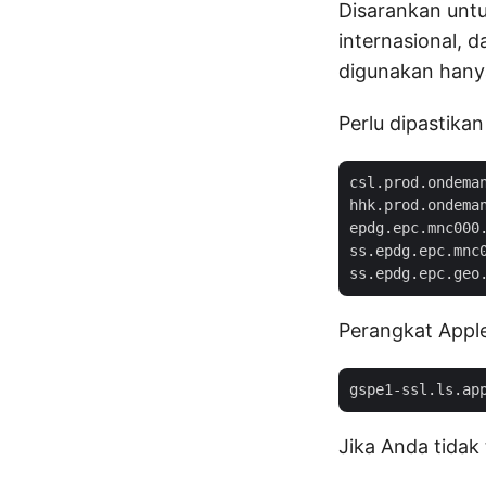
Disarankan unt
internasional, 
digunakan hany
Perlu dipastik
csl.prod.ondeman
hhk.prod.ondeman
epdg.epc.mnc000.
ss.epdg.epc.mnc0
Perangkat Appl
Jika Anda tidak