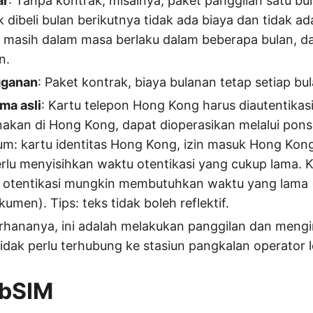
ar
: Tanpa kontrak, misalnya, paket panggilan satu bu
ak dibeli bulan berikutnya tidak ada biaya dan tidak a
ka masih dalam masa berlaku dalam beberapa bulan, dap
n.
gganan
: Paket kontrak, biaya bulanan tetap setiap bul
ma asli
: Kartu telepon Hong Kong harus diautentika
unakan di Hong Kong, dapat dioperasikan melalui pon
: kartu identitas Hong Kong, izin masuk Hong Kon
Perlu menyisihkan waktu otentikasi yang cukup lama. 
s otentikasi mungkin membutuhkan waktu yang lama (
umen). Tips: teks tidak boleh reflektif.
rhananya, ini adalah melakukan panggilan dan mengi
 tidak perlu terhubung ke stasiun pangkalan operator l
ubSIM