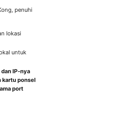
Kong, penuhi
n lokasi
okal untuk
 dan IP-nya
 kartu ponsel
tama port