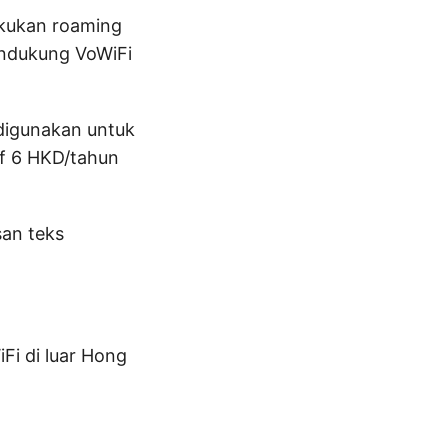
akukan roaming
endukung VoWiFi
 digunakan untuk
if 6 HKD/tahun
san teks
Fi di luar Hong