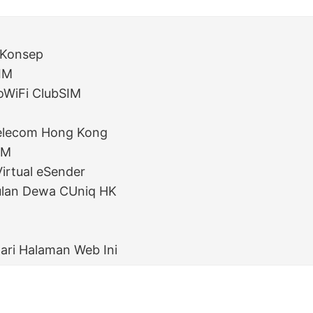
 Konsep
SIM
oWiFi ClubSIM
elecom Hong Kong
IM
irtual eSender
ulan Dewa CUniq HK
dari Halaman Web Ini