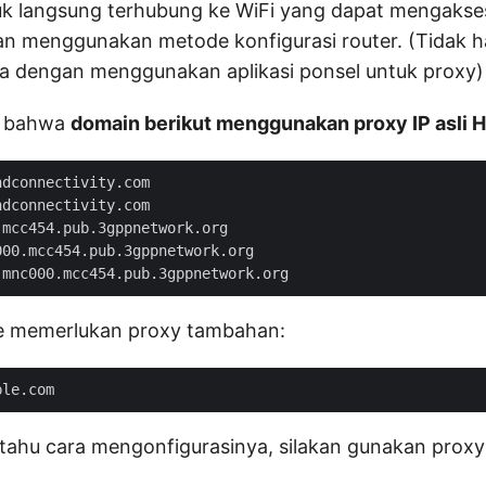
uk langsung terhubung ke WiFi yang dapat mengakses
dan menggunakan metode konfigurasi router. (Tidak h
a dengan menggunakan aplikasi ponsel untuk proxy)
an bahwa
domain berikut menggunakan proxy IP asli 
dconnectivity.com

dconnectivity.com

mcc454.pub.3gppnetwork.org

00.mcc454.pub.3gppnetwork.org

e memerlukan proxy tambahan:
 tahu cara mengonfigurasinya, silakan gunakan proxy 