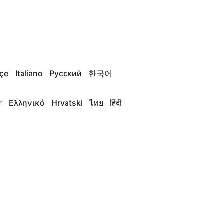
çe
Italiano
Русский
한국어
r
Ελληνικά
Hrvatski
ไทย
हिंदी