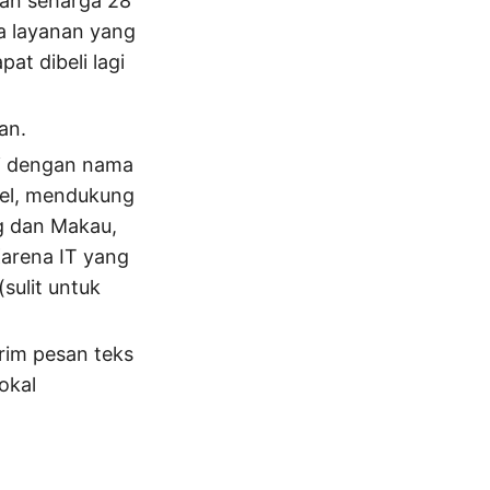
lan seharga 28
da layanan yang
at dibeli lagi
an.
si dengan nama
sel, mendukung
g dan Makau,
Karena IT yang
sulit untuk
rim pesan teks
okal