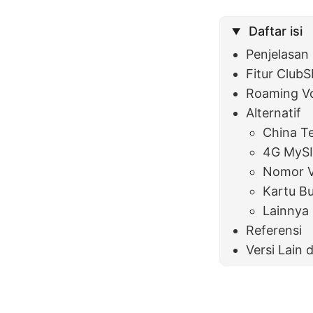
Daftar isi
Penjelasan
Fitur Club
Roaming V
Alternatif
China T
4G MyS
Nomor V
Kartu B
Lainnya
Referensi
Versi Lain 