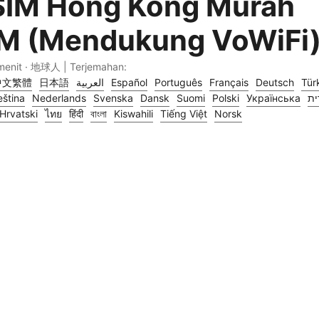
SIM Hong Kong Murah
M (Mendukung VoWiFi
menit · 地球人 | Terjemahan:
中文繁體
日本語
العربية
Español
Português
Français
Deutsch
Tür
ština
Nederlands
Svenska
Dansk
Suomi
Polski
Українська
ית
Hrvatski
ไทย
हिंदी
বাংলা
Kiswahili
Tiếng Việt
Norsk