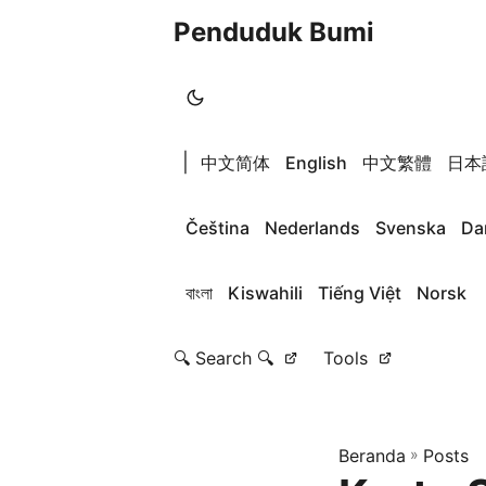
Penduduk Bumi
|
中文简体
English
中文繁體
日本
Čeština
Nederlands
Svenska
Da
বাংলা
Kiswahili
Tiếng Việt
Norsk
🔍 Search 🔍
Tools
Beranda
»
Posts