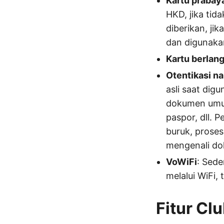
Kartu prabay
HKD, jika tid
diberikan, ji
dan digunaka
Kartu berlan
Otentikasi na
asli saat dig
dokumen umum
paspor, dll. 
buruk, prose
mengenali dok
VoWiFi
: Sede
melalui WiFi,
Fitur Cl