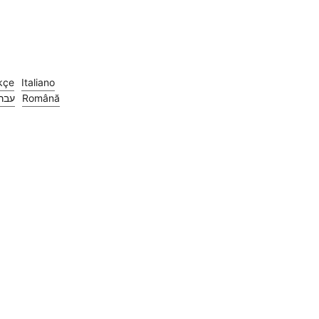
)
kçe
Italiano
עבר
Română