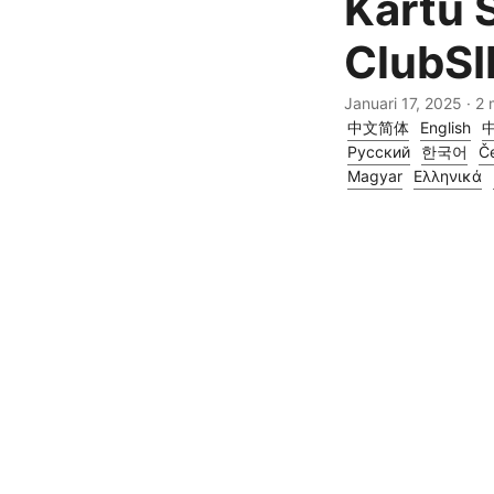
Kartu 
ClubSI
Januari 17, 2025
· 2 
中文简体
English
Русский
한국어
Če
Magyar
Ελληνικά