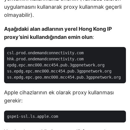
uygulamasını kullanarak proxy kullanmak geçerli
olmayabilir).
Aşağıdaki alan adlarının yerel Hong Kong IP
proxy’sini kullandığından emin olun
:
csl.prod.ondemandconnectivity.com

hhk.prod.ondemandconnectivity.com

epdg.epc.mnc000.mcc454.pub.3gppnetwork.org

ss.epdg.epc.mnc000.mcc454.pub.3gppnetwork.org

Apple cihazlarının ek olarak proxy kullanması
gerekir: