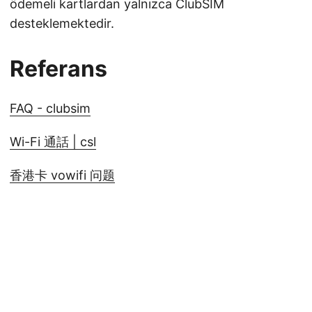
ödemeli kartlardan yalnızca ClubSIM
desteklemektedir.
Referans
FAQ - clubsim
Wi-Fi 通話 | csl
香港卡 vowifi 问题