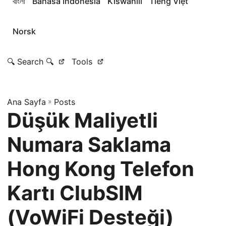
বাংলা
Bahasa Indonesia
Kiswahili
Tiếng Việt
Norsk
🔍 Search 🔍
Tools
Ana Sayfa
»
Posts
Düşük Maliyetli
Numara Saklama
Hong Kong Telefon
Kartı ClubSIM
(VoWiFi Desteği)