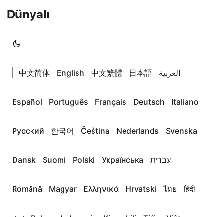
Dünyalı
|
中文简体
English
中文繁體
日本語
العربية
Español
Português
Français
Deutsch
Italiano
Русский
한국어
Čeština
Nederlands
Svenska
Dansk
Suomi
Polski
Українська
עברית
Română
Magyar
Ελληνικά
Hrvatski
ไทย
हिंदी