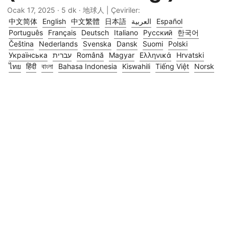
Ocak 17, 2025
· 5 dk · 地球人 | Çeviriler:
中文简体
English
中文繁體
日本語
العربية
Español
Português
Français
Deutsch
Italiano
Русский
한국어
Čeština
Nederlands
Svenska
Dansk
Suomi
Polski
Українська
עברית
Română
Magyar
Ελληνικά
Hrvatski
ไทย
हिंदी
বাংলা
Bahasa Indonesia
Kiswahili
Tiếng Việt
Norsk