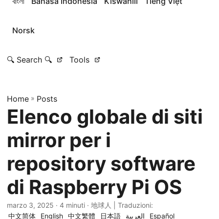
বাংলা
Bahasa Indonesia
Kiswahili
Tiếng Việt
Norsk
🔍 Search 🔍
Tools
Home
»
Posts
Elenco globale di siti
mirror per i
repository software
di Raspberry Pi OS
marzo 3, 2025
· 4 minuti · 地球人 | Traduzioni:
中文简体
English
中文繁體
日本語
العربية
Español