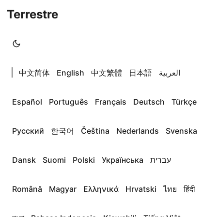
Terrestre
|
中文简体
English
中文繁體
日本語
العربية
Español
Português
Français
Deutsch
Türkçe
Русский
한국어
Čeština
Nederlands
Svenska
Dansk
Suomi
Polski
Українська
עברית
Română
Magyar
Ελληνικά
Hrvatski
ไทย
हिंदी