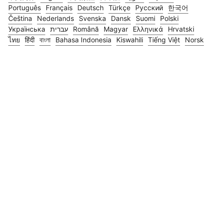
Português
Français
Deutsch
Türkçe
Русский
한국어
Čeština
Nederlands
Svenska
Dansk
Suomi
Polski
Українська
עברית
Română
Magyar
Ελληνικά
Hrvatski
ไทย
हिंदी
বাংলা
Bahasa Indonesia
Kiswahili
Tiếng Việt
Norsk