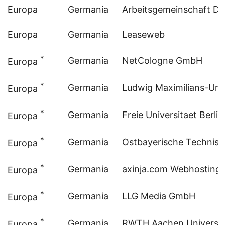
Europa
Germania
Arbeitsgemeinschaft Dr
Europa
Germania
Leaseweb
*
Germania
NetCologne
GmbH
Europa
*
Germania
Ludwig Maximilians-Univ
Europa
*
Germania
Freie Universitaet Berlin
Europa
*
Germania
Ostbayerische Technis
Europa
*
Germania
axinja.com Webhosting
Europa
*
Germania
LLG Media GmbH
Europa
*
Germania
RWTH Aachen Universit
Europa