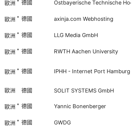
*
德國
Ostbayerische Technische Hoc
歐洲
*
德國
axinja.com Webhosting
歐洲
*
德國
LLG Media GmbH
歐洲
*
德國
RWTH Aachen University
歐洲
*
德國
IPHH - Internet Port Hamburg
歐洲
歐洲
德國
SOLIT SYSTEMS GmbH
*
德國
Yannic Bonenberger
歐洲
*
德國
GWDG
歐洲