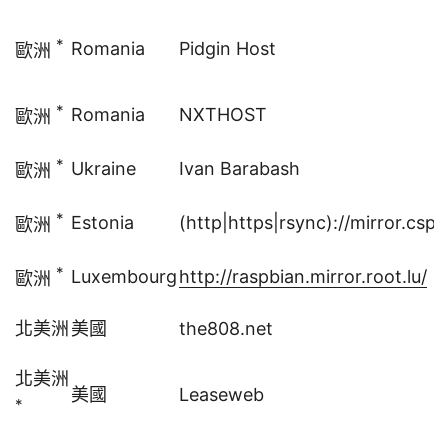
*
Romania
Pidgin Host
歐洲
*
Romania
NXTHOST
歐洲
*
Ukraine
Ivan Barabash
歐洲
*
Estonia
(http|https|rsync)://mirror.cs
歐洲
*
Luxembourg
http://raspbian.mirror.root.lu/
歐洲
北美洲
美國
the808.net
北美洲
美國
Leaseweb
*