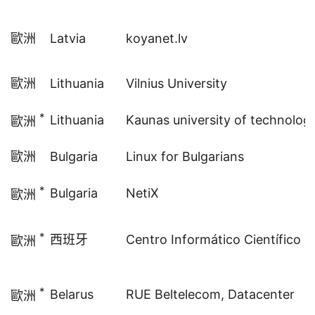
歐洲
Latvia
koyanet.lv
歐洲
Lithuania
Vilnius University
*
Lithuania
Kaunas university of technolog
歐洲
歐洲
Bulgaria
Linux for Bulgarians
*
Bulgaria
NetiX
歐洲
*
西班牙
Centro Informático Científico d
歐洲
*
Belarus
RUE Beltelecom, Datacenter
歐洲