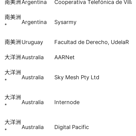
南美洲
Argentina
Cooperativa Telefónica de Vill
南美洲
Argentina
Sysarmy
*
南美洲
Uruguay
Facultad de Derecho, UdelaR
大洋洲
Australia
AARNet
大洋洲
Australia
Sky
Mesh Pty Ltd
*
大洋洲
Australia
Internode
*
大洋洲
Australia
Digital Pacific
*