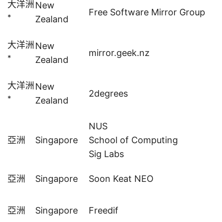
大洋洲
New
Free Software Mirror Group
*
Zealand
大洋洲
New
mirror.geek.nz
*
Zealand
大洋洲
New
2degrees
*
Zealand
NUS
亞洲
Singapore
School of Computing
Sig
Labs
亞洲
Singapore
Soon Keat NEO
亞洲
Singapore
Freedif