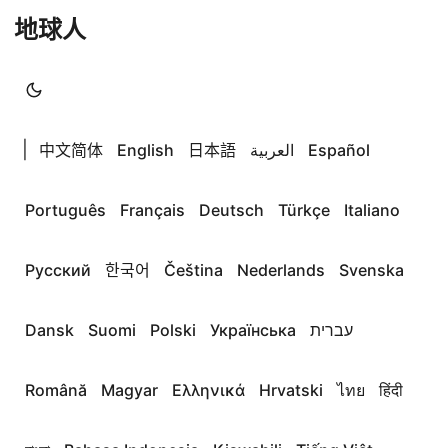
地球人
|
中文简体
English
日本語
العربية
Español
Português
Français
Deutsch
Türkçe
Italiano
Русский
한국어
Čeština
Nederlands
Svenska
Dansk
Suomi
Polski
Українська
עברית
Română
Magyar
Ελληνικά
Hrvatski
ไทย
हिंदी