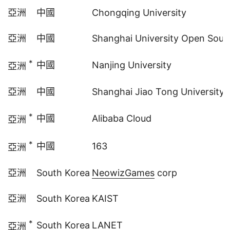
亞洲
中國
Chongqing University
亞洲
中國
Shanghai University Open Sou
*
中國
Nanjing University
亞洲
亞洲
中國
Shanghai Jiao Tong University
*
中國
Alibaba Cloud
亞洲
*
中國
163
亞洲
亞洲
South Korea
NeowizGames
corp
亞洲
South Korea
KAIST
*
South Korea
LANET
亞洲