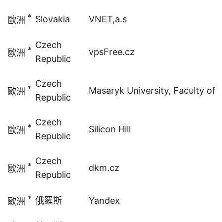
*
Slovakia
VNET,a.s
歐洲
Czech
*
vpsFree.cz
歐洲
Republic
Czech
*
Masaryk University, Faculty of 
歐洲
Republic
Czech
*
Silicon Hill
歐洲
Republic
Czech
*
dkm.cz
歐洲
Republic
*
俄羅斯
Yandex
歐洲