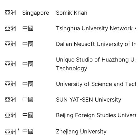
亞洲
Singapore
Somik Khan
亞洲
中國
Tsinghua University Network Ad
亞洲
中國
Dalian Neusoft University of In
Unique Studio of Huazhong Univ
亞洲
中國
Technology
亞洲
中國
University of Science and Tech
亞洲
中國
SUN YAT-SEN University
亞洲
中國
Beijing Foreign Studies Universi
*
中國
Zhejiang University
亞洲