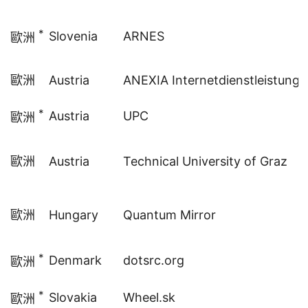
*
Slovenia
ARNES
歐洲
歐洲
Austria
ANEXIA Internetdienstleistung
*
Austria
UPC
歐洲
歐洲
Austria
Technical University of Graz
歐洲
Hungary
Quantum Mirror
*
Denmark
dotsrc.org
歐洲
*
Slovakia
Wheel.sk
歐洲