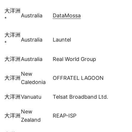
大洋洲
Australia
DataMossa
*
大洋洲
Australia
Launtel
*
大洋洲
Australia
Real World Group
New
大洋洲
OFFRATEL LAGOON
Caledonia
大洋洲
Vanuatu
Telsat Broadband Ltd.
New
大洋洲
REAP-ISP
Zealand