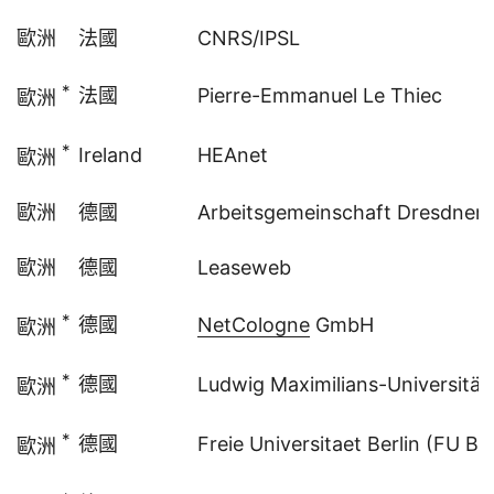
歐洲
法國
CNRS/IPSL
*
法國
Pierre-Emmanuel Le Thiec
歐洲
*
Ireland
HEAnet
歐洲
歐洲
德國
Arbeitsgemeinschaft Dresdner
歐洲
德國
Leaseweb
*
德國
NetCologne
GmbH
歐洲
*
德國
Ludwig Maximilians-Universität,
歐洲
*
德國
Freie Universitaet Berlin (FU Ber
歐洲