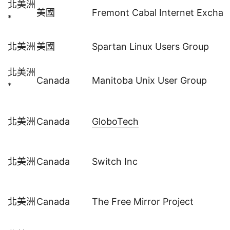
北美洲
美國
Fremont Cabal Internet Excha
*
北美洲
美國
Spartan Linux Users Group
北美洲
Canada
Manitoba Unix User Group
*
北美洲
Canada
GloboTech
北美洲
Canada
Switch Inc
北美洲
Canada
The Free Mirror Project