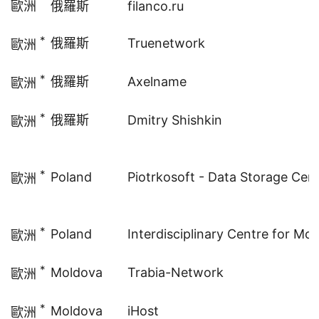
歐洲
俄羅斯
filanco.ru
*
俄羅斯
Truenetwork
歐洲
*
俄羅斯
Axelname
歐洲
*
俄羅斯
Dmitry Shishkin
歐洲
*
Poland
Piotrkosoft - Data Storage Cen
歐洲
*
Poland
Interdisciplinary Centre for Mo
歐洲
*
Moldova
Trabia-Network
歐洲
*
Moldova
iHost
歐洲