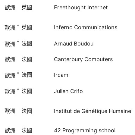
歐洲
英國
Freethought Internet
*
英國
Inferno Communications
歐洲
*
法國
Arnaud Boudou
歐洲
歐洲
法國
Canterbury Computers
*
法國
Ircam
歐洲
*
法國
Julien Crifo
歐洲
歐洲
法國
Institut de Génétique Humaine
歐洲
法國
42 Programming school