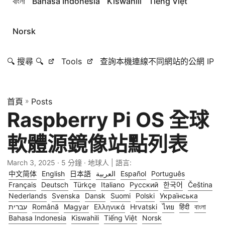
বাংলা
Bahasa Indonesia
Kiswahili
Tiếng Việt
Norsk
🔍 搜尋 🔍
Tools
查詢本機連線不同網站的公網 IP
首頁
»
Posts
Raspberry Pi OS 全球
軟體源鏡像站點列表
March 3, 2025
· 5 分鐘 · 地球人 | 語言:
中文简体
English
日本語
العربية
Español
Português
Français
Deutsch
Türkçe
Italiano
Русский
한국어
Čeština
Nederlands
Svenska
Dansk
Suomi
Polski
Українська
עברית
Română
Magyar
Ελληνικά
Hrvatski
ไทย
हिंदी
বাংলা
Bahasa Indonesia
Kiswahili
Tiếng Việt
Norsk