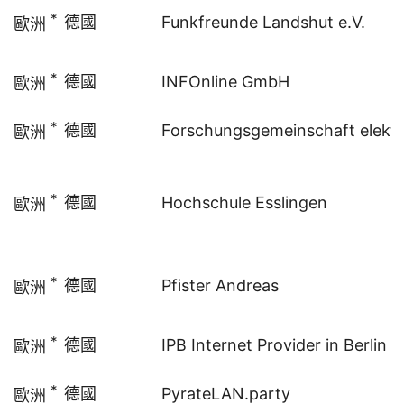
*
德國
Funkfreunde Landshut e.V.
歐洲
*
德國
INFOnline GmbH
歐洲
*
德國
Forschungsgemeinschaft elektr
歐洲
*
德國
Hochschule Esslingen
歐洲
*
德國
Pfister Andreas
歐洲
*
德國
IPB Internet Provider in Berlin
歐洲
*
德國
PyrateLAN.party
歐洲