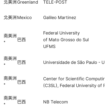
北美洲
Greenland
TELE-POST
北美洲
Mexico
Galileo Martinez
Federal University
南美洲
巴西
of Mato Grosso do Sul
*
UFMS
南美洲
巴西
Universidade de São Paulo - US
*
南美洲
Center for Scientific Computin
巴西
*
(C3SL), Federal University of P
南美洲
巴西
NB Telecom
*