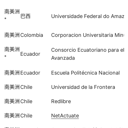
南美洲
巴西
Universidade Federal do Amaz
*
南美洲
Colombia
Corporacion Universitaria Minu
南美洲
Consorcio Ecuatoriano para el D
Ecuador
*
Avanzada
南美洲
Ecuador
Escuela Politécnica Nacional
南美洲
Chile
Universidad de la Frontera
南美洲
Chile
Redlibre
南美洲
Chile
NetActuate