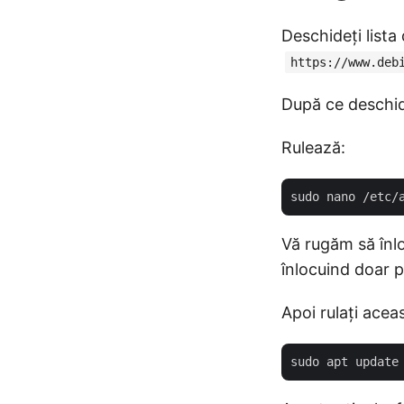
Deschideți lista
https://www.deb
După ce deschide
Rulează:
Vă rugăm să înloc
înlocuind doar p
Apoi rulați ace