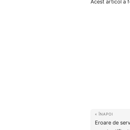
Acest articol a 
« ÎNAPOI
Eroare de ser