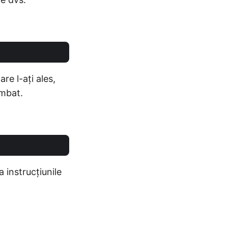
are l-ați ales,
imbat.
a instrucțiunile