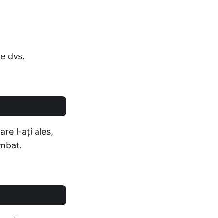
de dvs.
are l-ați ales,
imbat.