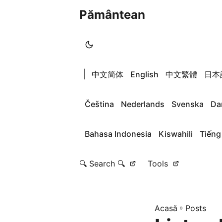
Pământean
|
中文简体
English
中文繁體
日本
Čeština
Nederlands
Svenska
Da
Bahasa Indonesia
Kiswahili
Tiếng
🔍 Search 🔍
Tools
Acasă
»
Posts