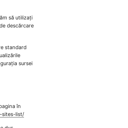
ăm să utilizați
ă de descărcare
re standard
alizările
gurația sursei
pagina în
ites-list/
de dvs.