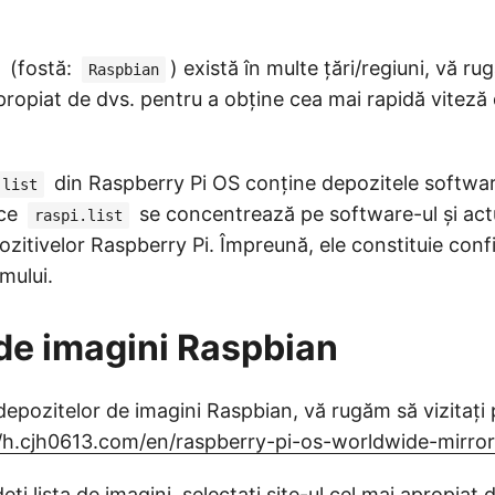
(fostă:
) există în multe țări/regiuni, vă rug
Raspbian
apropiat de dvs. pentru a obține cea mai rapidă vitez
din Raspberry Pi OS conține depozitele softwa
.list
 ce
se concentrează pe software-ul și actu
raspi.list
ozitivelor Raspberry Pi. Împreună, ele constituie confi
mului.
de imagini Raspbian
 depozitelor de imagini Raspbian, vă rugăm să vizitați 
//h.cjh0613.com/en/raspberry-pi-os-worldwide-mirror-s
ți lista de imagini, selectați site-ul cel mai apropiat 