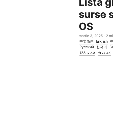
Lista g
surse 
OS
martie 3, 2025
· 2 m
中文简体
English
Русский
한국어
Če
Ελληνικά
Hrvatski