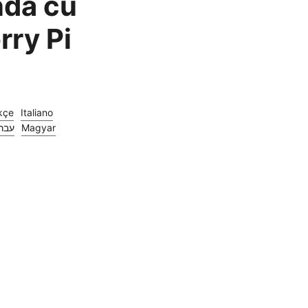
indă cu
rry Pi
kçe
Italiano
עבר
Magyar