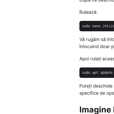
Rulează:
Vă rugăm să înloc
înlocuind doar p
Apoi rulați ace
Puteți deschide 
specifice de ope
Imagine