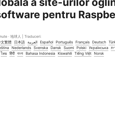
lobală a site-urilor ogl
software pentru Raspbe
inute · 地球人 | Traduceri:
中文繁體
日本語
العربية
Español
Português
Français
Deutsch
Tür
ština
Nederlands
Svenska
Dansk
Suomi
Polski
Українська
ית
ไทย
हिंदी
বাংলা
Bahasa Indonesia
Kiswahili
Tiếng Việt
Norsk