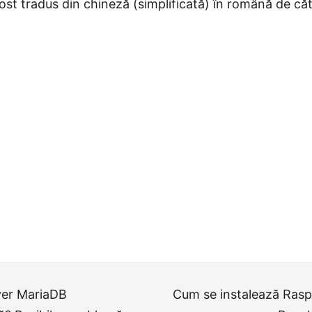
fost tradus din chineză (simplificată) în română de căt
ver MariaDB
Cum se instalează Rasp