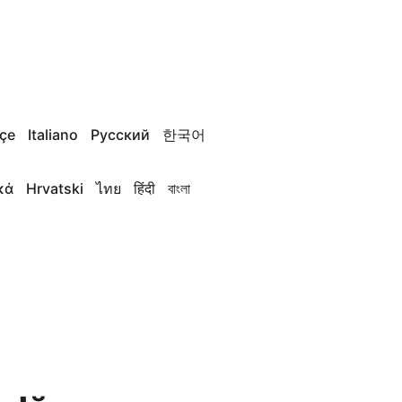
çe
Italiano
Русский
한국어
κά
Hrvatski
ไทย
हिंदी
বাংলা