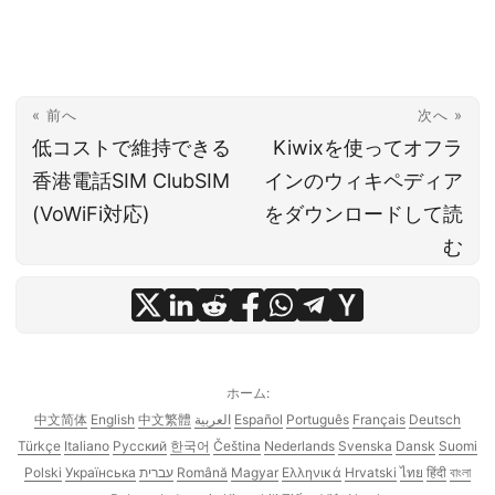
« 前へ
次へ »
低コストで維持できる
Kiwixを使ってオフラ
香港電話SIM ClubSIM
インのウィキペディア
(VoWiFi対応)
をダウンロードして読
む
ホーム:
中文简体
English
中文繁體
العربية
Español
Português
Français
Deutsch
Türkçe
Italiano
Русский
한국어
Čeština
Nederlands
Svenska
Dansk
Suomi
Polski
Українська
עברית
Română
Magyar
Ελληνικά
Hrvatski
ไทย
हिंदी
বাংলা