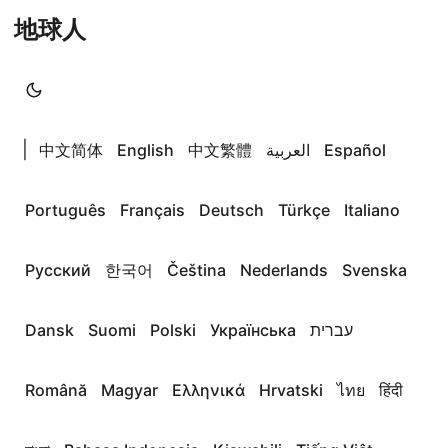
地球人
|
中文简体
English
中文繁體
العربية
Español
Português
Français
Deutsch
Türkçe
Italiano
Русский
한국어
Čeština
Nederlands
Svenska
Dansk
Suomi
Polski
Українська
עברית
Română
Magyar
Ελληνικά
Hrvatski
ไทย
हिंदी