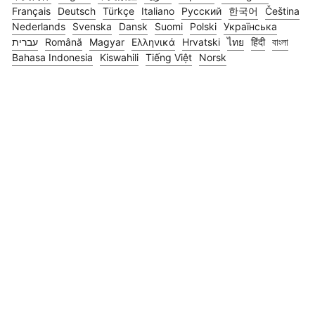
Français
Deutsch
Türkçe
Italiano
Русский
한국어
Čeština
Nederlands
Svenska
Dansk
Suomi
Polski
Українська
עברית
Română
Magyar
Ελληνικά
Hrvatski
ไทย
हिंदी
বাংলা
Bahasa Indonesia
Kiswahili
Tiếng Việt
Norsk