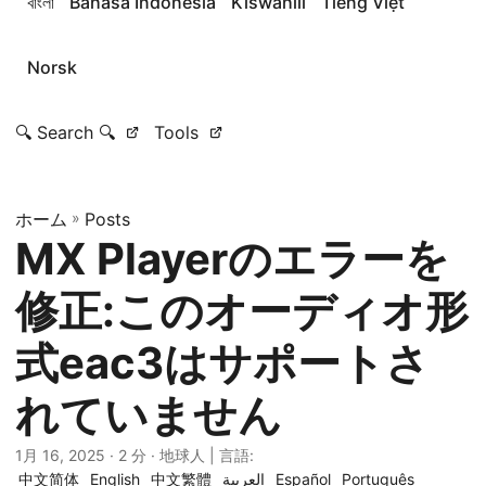
বাংলা
Bahasa Indonesia
Kiswahili
Tiếng Việt
Norsk
🔍 Search 🔍
Tools
ホーム
»
Posts
MX Playerのエラーを
修正:このオーディオ形
式eac3はサポートさ
れていません
1月 16, 2025
· 2 分 · 地球人 | 言語:
中文简体
English
中文繁體
العربية
Español
Português