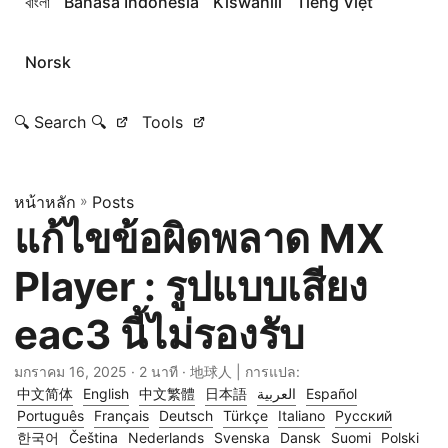
বাংলা
Bahasa Indonesia
Kiswahili
Tiếng Việt
Norsk
🔍 Search 🔍
Tools
หน้าหลัก
»
Posts
แก้ไขข้อผิดพลาด MX
Player : รูปแบบเสียง
eac3 นี้ไม่รองรับ
มกราคม 16, 2025
· 2 นาที · 地球人 | การแปล:
中文简体
English
中文繁體
日本語
العربية
Español
Português
Français
Deutsch
Türkçe
Italiano
Русский
한국어
Čeština
Nederlands
Svenska
Dansk
Suomi
Polski