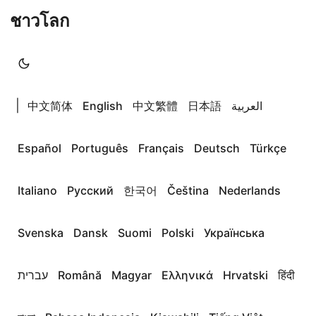
ชาวโลก
|
中文简体
English
中文繁體
日本語
العربية
Español
Português
Français
Deutsch
Türkçe
Italiano
Русский
한국어
Čeština
Nederlands
Svenska
Dansk
Suomi
Polski
Українська
עברית
Română
Magyar
Ελληνικά
Hrvatski
हिंदी