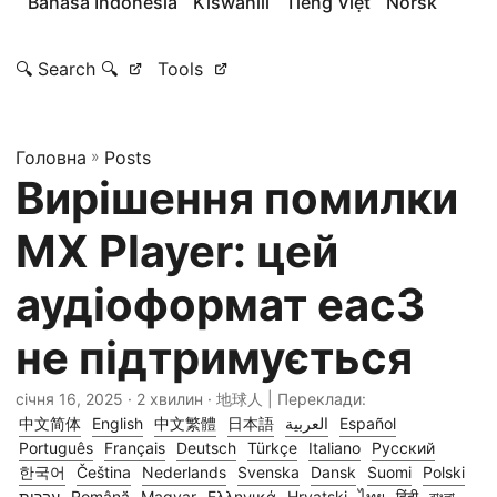
Bahasa Indonesia
Kiswahili
Tiếng Việt
Norsk
🔍 Search 🔍
Tools
Головна
»
Posts
Вирішення помилки
MX Player: цей
аудіоформат eac3
не підтримується
січня 16, 2025
· 2 хвилин · 地球人 | Переклади:
中文简体
English
中文繁體
日本語
العربية
Español
Português
Français
Deutsch
Türkçe
Italiano
Русский
한국어
Čeština
Nederlands
Svenska
Dansk
Suomi
Polski
עברית
Română
Magyar
Ελληνικά
Hrvatski
ไทย
हिंदी
বাংলা