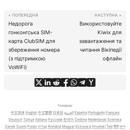
« ПОПЕРЕДНЯ
НАСТУПНА »
Недорога
Використовуйте
гонконгська SIM-
Kiwix для
карта ClubSIM для
завантаження та
збереження номера
читання Вікіпедії
(з підтримкою
офлайн
VoWiFi)
Головна:
中文简体
English
中文繁體
日本語
العربية
Español
Português
Français
Deutsch
Türkçe
Italiano
Русский
한국어
Čeština
Nederlands
Svenska
Dansk
Suomi
Polski
עברית
Română
Magyar
Ελληνικά
Hrvatski
ไทย
हिंदी
বাংলা