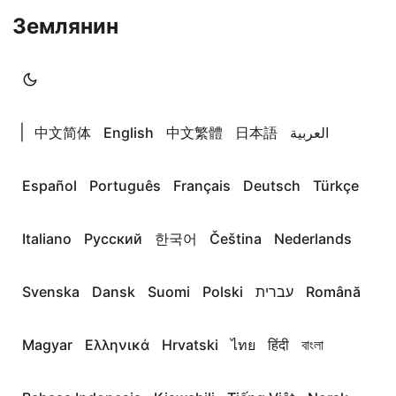
Землянин
|
中文简体
English
中文繁體
日本語
العربية
Español
Português
Français
Deutsch
Türkçe
Italiano
Русский
한국어
Čeština
Nederlands
Svenska
Dansk
Suomi
Polski
עברית
Română
Magyar
Ελληνικά
Hrvatski
ไทย
हिंदी
বাংলা