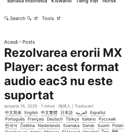
Bahasa Indonesia
Kiswahili
Tiếng Việt
Norsk
🔍 Search 🔍
Tools
Acasă
»
Posts
Rezolvarea erorii MX
Player: acest format
audio eac3 nu este
suportat
ianuarie 16, 2025
· 1 minut · 地球人 | Traduceri:
中文简体
English
中文繁體
日本語
العربية
Español
Português
Français
Deutsch
Türkçe
Italiano
Русский
한국어
Čeština
Nederlands
Svenska
Dansk
Suomi
Polski
Українська
עברית
Magyar
Ελληνικά
Hrvatski
ไทย
हिंदी