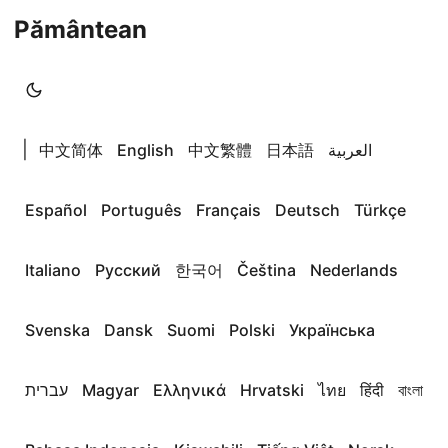
Pământean
|
中文简体
English
中文繁體
日本語
العربية
Español
Português
Français
Deutsch
Türkçe
Italiano
Русский
한국어
Čeština
Nederlands
Svenska
Dansk
Suomi
Polski
Українська
עברית
Magyar
Ελληνικά
Hrvatski
ไทย
हिंदी
বাংলা