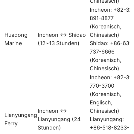
Chinesisch)
Incheon: +82-32
891-8877
(Koreanisch,
Huadong
Incheon ↔ Shidao
Chinesisch)
Marine
(12~13 Stunden)
Shidao: +86-631-
737-6666
(Koreanisch,
Chinesisch)
Incheon: +82-32
770-3700
(Koreanisch,
Englisch,
Incheon ↔
Chinesisch)
Lianyungang
Lianyungang (24
Lianyungang:
Ferry
Stunden)
+86-518-8233-