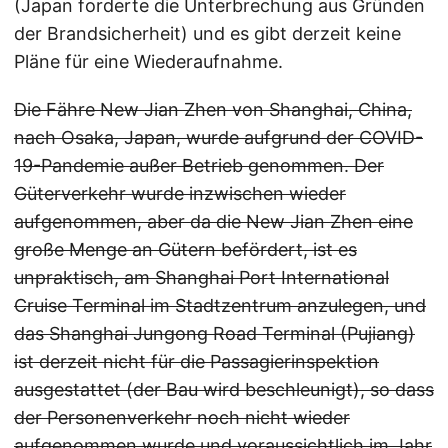
(Japan forderte die Unterbrechung aus Gründen
der Brandsicherheit) und es gibt derzeit keine
Pläne für eine Wiederaufnahme.
Die Fähre New Jian Zhen von Shanghai, China,
nach Osaka, Japan, wurde aufgrund der COVID-
19-Pandemie außer Betrieb genommen. Der
Güterverkehr wurde inzwischen wieder
aufgenommen, aber da die New Jian Zhen eine
große Menge an Gütern befördert, ist es
unpraktisch, am Shanghai Port International
Cruise Terminal im Stadtzentrum anzulegen, und
das Shanghai Jungong Road Terminal (Pujiang)
ist derzeit nicht für die Passagierinspektion
ausgestattet (der Bau wird beschleunigt), so dass
der Personenverkehr noch nicht wieder
aufgenommen wurde und voraussichtlich im Jahr