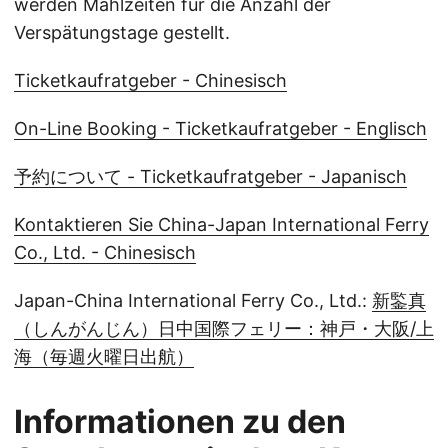
werden Mahlzeiten für die Anzahl der
Verspätungstage gestellt.
Ticketkaufratgeber - Chinesisch
On-Line Booking - Ticketkaufratgeber - Englisch
予約について - Ticketkaufratgeber - Japanisch
Kontaktieren Sie China-Japan International Ferry
Co., Ltd. - Chinesisch
Japan-China International Ferry Co., Ltd.:
新鍳真
（しんがんじん）日中国際フェリー：神戸・大阪/上
海（毎週火曜日出航）
Informationen zu den