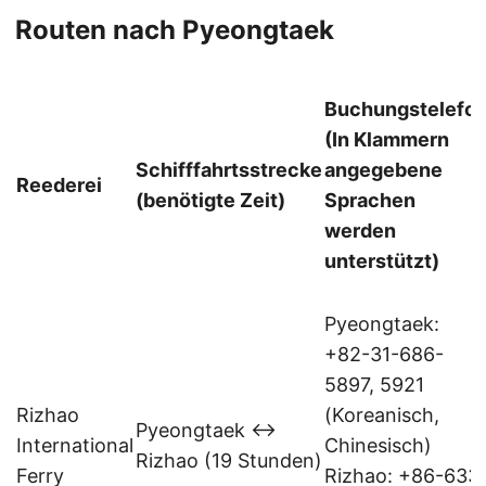
Routen nach Pyeongtaek
Buchungstelefo
(In Klammern
Schifffahrtsstrecke
angegebene
Reederei
(benötigte Zeit)
Sprachen
werden
unterstützt)
Pyeongtaek:
+82-31-686-
5897, 5921
Rizhao
(Koreanisch,
Pyeongtaek ↔
International
Chinesisch)
Rizhao (19 Stunden)
Ferry
Rizhao: +86-633