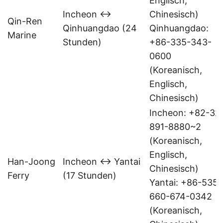
Englisch,
Incheon ↔
Chinesisch)
Qin-Ren
Qinhuangdao (24
Qinhuangdao:
Marine
Stunden)
+86-335-343-
0600
(Koreanisch,
Englisch,
Chinesisch)
Incheon: +82-32
891-8880~2
(Koreanisch,
Englisch,
Han-Joong
Incheon ↔ Yantai
Chinesisch)
Ferry
(17 Stunden)
Yantai: +86-535-
660-674-0342
(Koreanisch,