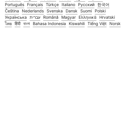
Português
Français
Türkçe
Italiano
Русский
한국어
Čeština
Nederlands
Svenska
Dansk
Suomi
Polski
Українська
עברית
Română
Magyar
Ελληνικά
Hrvatski
ไทย
हिंदी
বাংলা
Bahasa Indonesia
Kiswahili
Tiếng Việt
Norsk