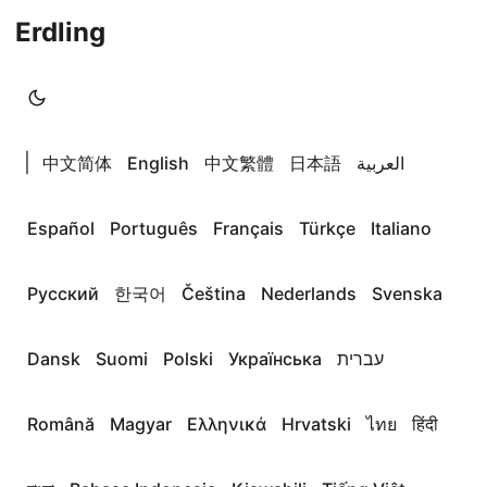
Erdling
|
中文简体
English
中文繁體
日本語
العربية
Español
Português
Français
Türkçe
Italiano
Русский
한국어
Čeština
Nederlands
Svenska
Dansk
Suomi
Polski
Українська
עברית
Română
Magyar
Ελληνικά
Hrvatski
ไทย
हिंदी