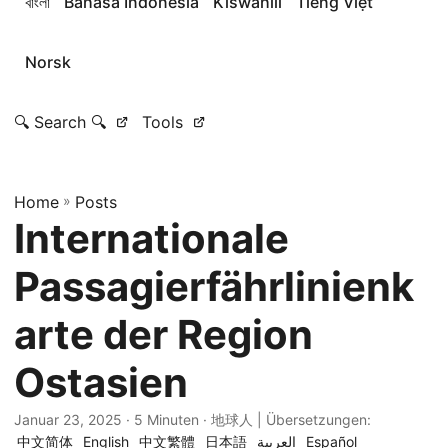
বাংলা
Bahasa Indonesia
Kiswahili
Tiếng Việt
Norsk
🔍 Search 🔍
Tools
Home
»
Posts
Internationale
Passagierfährlinienk
arte der Region
Ostasien
Januar 23, 2025
· 5 Minuten · 地球人 | Übersetzungen:
中文简体
English
中文繁體
日本語
العربية
Español