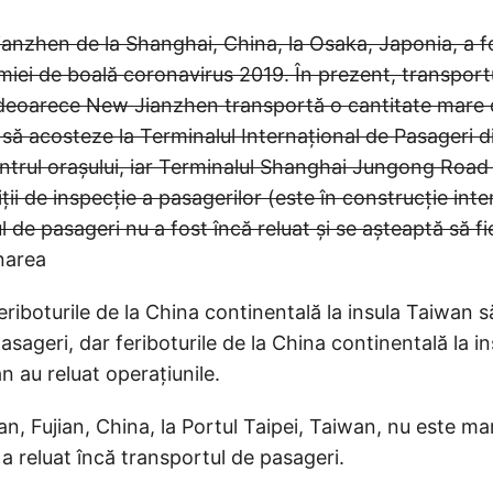
ianzhen de la Shanghai, China, la Osaka, Japonia, a 
miei de boală coronavirus 2019. În prezent, transport
r deoarece New Jianzhen transportă o cantitate mare
să acosteze la Terminalul Internațional de Pasageri d
ntrul orașului, iar Terminalul Shanghai Jungong Road 
ții de inspecție a pasagerilor (este în construcție inte
l de pasageri nu a fost încă reluat și se așteaptă să fi
narea
eriboturile de la China continentală la insula Taiwan să
asageri, dar feriboturile de la China continentală la i
 au reluat operațiunile.
an, Fujian, China, la Portul Taipei, Taiwan, nu este ma
a reluat încă transportul de pasageri.