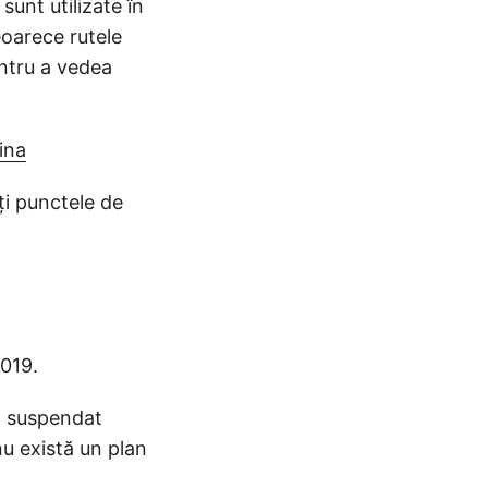
unt utilizate în
eoarece rutele
entru a vedea
ina
ți punctele de
2019.
st suspendat
nu există un plan