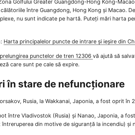
n Zona Golfului Greater Guangdong-Hong Kong-Macao s
u călătoriile între Guangdong, Hong Kong și Macao. D
plexe, nu sunt indicate pe hartă. Puteți mări harta p
m:
Harta principalelor puncte de intrare și ieșire din Ch
 prelungirea punctelor de tren 12306
vă ajută să salva
eză care sunt pe cale să expire.
ri în stare de nefuncționare
Korsakov, Rusia, la Wakkanai, Japonia, a fost oprit în 
ibot între Vladivostok (Rusia) și Nanao, Japonia, a fo
 întreruperea din motive de siguranță la incendiu) și 