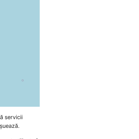
 servicii
eșuează.