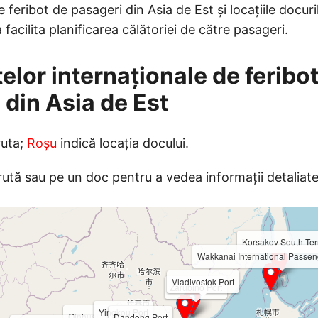
e feribot de pasageri din Asia de Est și locațiile docur
facilita planificarea călătoriei de către pasageri.
telor internaționale de feribo
 din Asia de Est
ruta;
Roșu
indică locația docului.
 rută sau pe un doc pentru a vedea informații detaliate