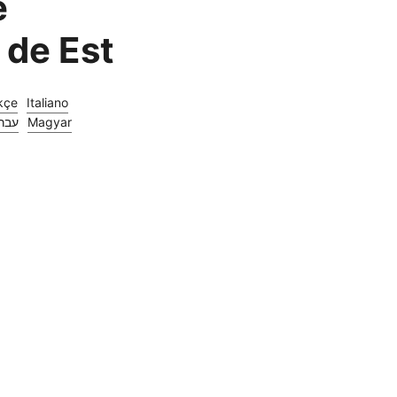
e
 de Est
kçe
Italiano
עבר
Magyar