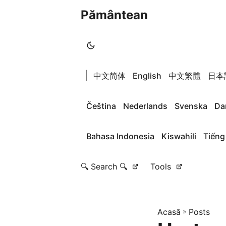
Pământean
|
中文简体
English
中文繁體
日本
Čeština
Nederlands
Svenska
Da
Bahasa Indonesia
Kiswahili
Tiếng
🔍 Search 🔍
Tools
Acasă
»
Posts