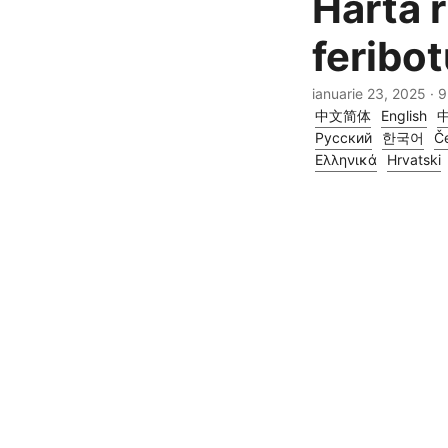
Harta r
feribot
ianuarie 23, 2025
· 9
中文简体
English
Русский
한국어
Če
Ελληνικά
Hrvatski