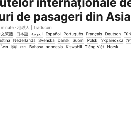
utelor internaționale d
uri de pasageri din Asia
 minute · 地球人 | Traduceri:
中文繁體
日本語
العربية
Español
Português
Français
Deutsch
Tür
ština
Nederlands
Svenska
Dansk
Suomi
Polski
Українська
ית
ไทย
हिंदी
বাংলা
Bahasa Indonesia
Kiswahili
Tiếng Việt
Norsk