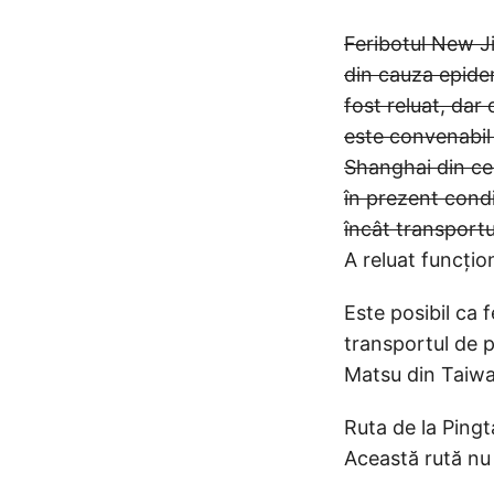
Feribotul New J
din cauza epide
fost reluat, da
este convenabil 
Shanghai din ce
în prezent condi
încât transportu
A reluat funcțio
Este posibil ca f
transportul de p
Matsu din Taiwan
Ruta de la Pingt
Această rută nu 