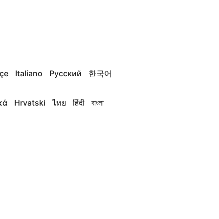
çe
Italiano
Русский
한국어
κά
Hrvatski
ไทย
हिंदी
বাংলা