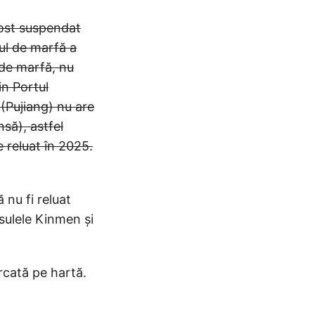
fost suspendat
ul de marfă a
 de marfă, nu
in Portul
(Pujiang) nu are
nsă), astfel
e reluat în 2025.
 nu fi reluat
nsulele Kinmen și
rcată pe hartă.