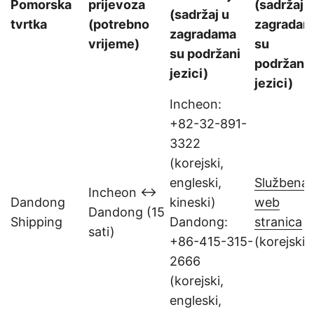
Pomorska
prijevoza
(sadržaj u
(sadržaj u
tvrtka
(potrebno
zagradam
zagradama
vrijeme)
su
su podržani
podržani
jezici)
jezici)
Incheon:
+82-32-891-
3322
(korejski,
engleski,
Službena
Incheon ↔
Dandong
kineski)
web
Dandong (15
Shipping
Dandong:
stranica
sati)
+86-415-315-
(korejski)
2666
(korejski,
engleski,