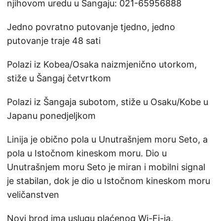
njihovom uredu u Šangaju: 021-65956888
Jedno povratno putovanje tjedno, jedno
putovanje traje 48 sati
Polazi iz Kobea/Osaka naizmjenično utorkom,
stiže u Šangaj četvrtkom
Polazi iz Šangaja subotom, stiže u Osaku/Kobe u
Japanu ponedjeljkom
Linija je obično pola u Unutrašnjem moru Seto, a
pola u Istočnom kineskom moru. Dio u
Unutrašnjem moru Seto je miran i mobilni signal
je stabilan, dok je dio u Istočnom kineskom moru
veličanstven
Novi brod ima uslugu plaćenog Wi-Fi-ja,