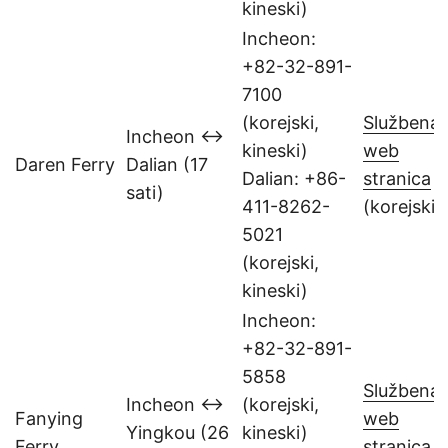
kineski)
Incheon:
+82-32-891-
7100
(korejski,
Službena
Incheon ↔
kineski)
web
Daren Ferry
Dalian (17
Dalian: +86-
stranica
sati)
411-8262-
(korejski)
5021
(korejski,
kineski)
Incheon:
+82-32-891-
5858
Službena
Incheon ↔
(korejski,
Fanying
web
Yingkou (26
kineski)
Ferry
stranica