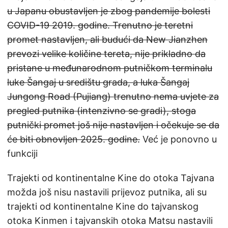
u Japanu obustavljen je zbog pandemije bolesti
COVID-19 2019. godine. Trenutno je teretni
promet nastavljen, ali budući da New Jianzhen
prevozi velike količine tereta, nije prikladno da
pristane u međunarodnom putničkom terminalu
luke Šangaj u središtu grada, a luka Šangaj
Jungong Road (Pujiang) trenutno nema uvjete za
pregled putnika (intenzivno se gradi), stoga
putnički promet još nije nastavljen i očekuje se da
će biti obnovljen 2025. godine.
Već je ponovno u
funkciji
Trajekti od kontinentalne Kine do otoka Tajvana
možda još nisu nastavili prijevoz putnika, ali su
trajekti od kontinentalne Kine do tajvanskog
otoka Kinmen i tajvanskih otoka Matsu nastavili