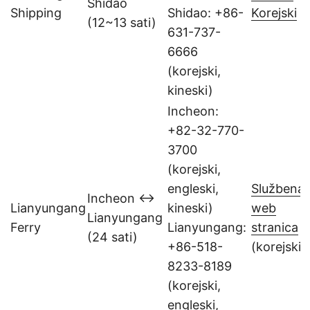
Shidao
Shipping
Shidao: +86-
Korejski
(12~13 sati)
631-737-
6666
(korejski,
kineski)
Incheon:
+82-32-770-
3700
(korejski,
engleski,
Službena
Incheon ↔
Lianyungang
kineski)
web
Lianyungang
Ferry
Lianyungang:
stranica
(24 sati)
+86-518-
(korejski)
8233-8189
(korejski,
engleski,