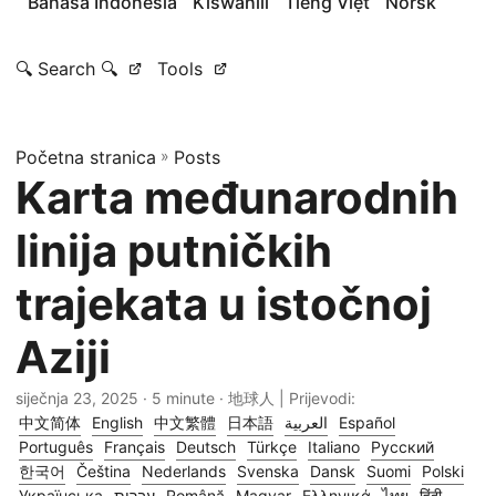
Bahasa Indonesia
Kiswahili
Tiếng Việt
Norsk
🔍 Search 🔍
Tools
Početna stranica
»
Posts
Karta međunarodnih
linija putničkih
trajekata u istočnoj
Aziji
siječnja 23, 2025
· 5 minute · 地球人 | Prijevodi:
中文简体
English
中文繁體
日本語
العربية
Español
Português
Français
Deutsch
Türkçe
Italiano
Русский
한국어
Čeština
Nederlands
Svenska
Dansk
Suomi
Polski
Українська
עברית
Română
Magyar
Ελληνικά
ไทย
हिंदी