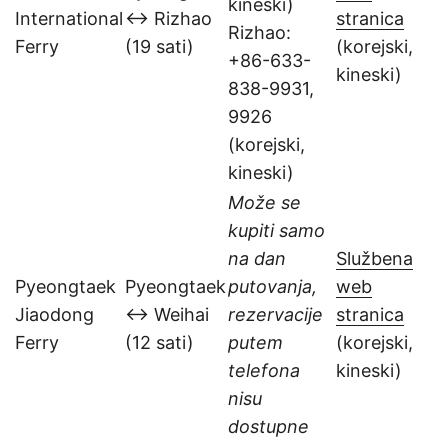
kineski)
International
↔ Rizhao
stranica
Rizhao:
Ferry
(19 sati)
(korejski,
+86-633-
kineski)
838-9931,
9926
(korejski,
kineski)
Može se
kupiti samo
na dan
Službena
Pyeongtaek
Pyeongtaek
putovanja,
web
Jiaodong
↔ Weihai
rezervacije
stranica
Ferry
(12 sati)
putem
(korejski,
telefona
kineski)
nisu
dostupne