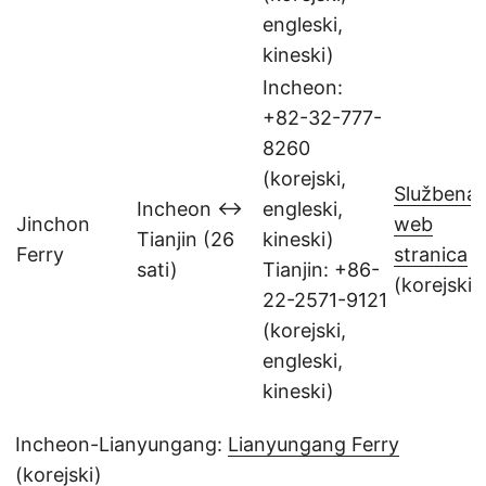
engleski,
kineski)
Incheon:
+82-32-777-
8260
(korejski,
Službena
Incheon ↔
engleski,
Jinchon
web
Tianjin (26
kineski)
Ferry
stranica
sati)
Tianjin: +86-
(korejski)
22-2571-9121
(korejski,
engleski,
kineski)
Incheon-Lianyungang:
Lianyungang Ferry
(korejski)