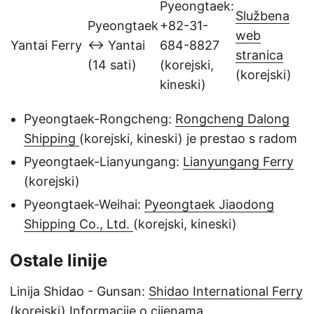
Pyeongtaek:
Službena
Pyeongtaek
+82-31-
web
Yantai Ferry
↔ Yantai
684-8827
stranica
(14 sati)
(korejski,
(korejski)
kineski)
Pyeongtaek-Rongcheng:
Rongcheng Dalong
Shipping
(korejski, kineski) je prestao s radom
Pyeongtaek-Lianyungang:
Lianyungang Ferry
(korejski)
Pyeongtaek-Weihai:
Pyeongtaek Jiaodong
Shipping Co., Ltd.
(korejski, kineski)
Ostale linije
Linija Shidao - Gunsan:
Shidao International Ferry
(korejski)
Informacije o cijenama