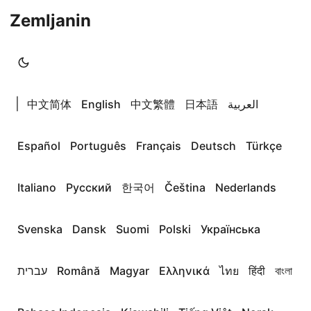
Zemljanin
|
中文简体
English
中文繁體
日本語
العربية
Español
Português
Français
Deutsch
Türkçe
Italiano
Русский
한국어
Čeština
Nederlands
Svenska
Dansk
Suomi
Polski
Українська
עברית
Română
Magyar
Ελληνικά
ไทย
हिंदी
বাংলা