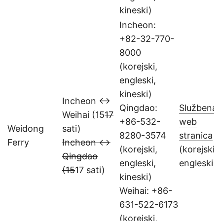
kineski)
Incheon:
+82-32-770-
8000
(korejski,
engleski,
kineski)
Incheon ↔
Qingdao:
Službena
Weihai (15
17
+86-532-
web
Weidong
sati)
8280-3574
stranica
Ferry
Incheon ↔
(korejski,
(korejski,
Qingdao
engleski,
engleski)
(15
17 sati)
kineski)
Weihai: +86-
631-522-6173
(korejski,