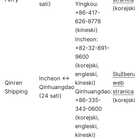
sati)
Yingkou:
(korejski)
+86-417-
626-8778
(kineski)
Incheon:
+82-32-891-
9600
(korejski,
engleski,
Službena
Incheon ↔
Qinren
kineski)
web
Qinhuangdao
Shipping
Qinhuangdao:
stranica
(24 sati)
+86-335-
(korejski)
343-0600
(korejski,
engleski,
kineski)