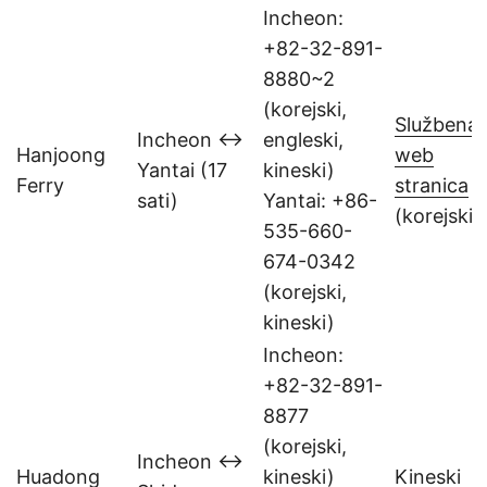
Incheon:
+82-32-891-
8880~2
(korejski,
Službena
Incheon ↔
engleski,
Hanjoong
web
Yantai (17
kineski)
Ferry
stranica
sati)
Yantai: +86-
(korejski)
535-660-
674-0342
(korejski,
kineski)
Incheon:
+82-32-891-
8877
(korejski,
Incheon ↔
Huadong
kineski)
Kineski