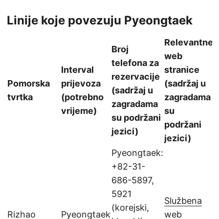
Linije koje povezuju Pyeongtaek
Relevantne
Broj
web
telefona za
Interval
stranice
rezervacije
Pomorska
prijevoza
(sadržaj u
(sadržaj u
tvrtka
(potrebno
zagradama
zagradama
vrijeme)
su
su podržani
podržani
jezici)
jezici)
Pyeongtaek:
+82-31-
686-5897,
5921
Službena
(korejski,
Rizhao
Pyeongtaek
web