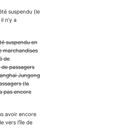
été suspendu (le
l n’y a
été suspendu en
de marchandises
é de
e de passagers
 Shanghai Jungong
assagers (la
’a pas encore
as avoir encore
 vers l’île de