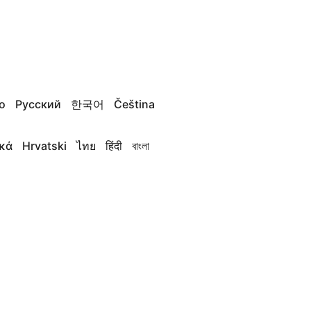
no
Русский
한국어
Čeština
κά
Hrvatski
ไทย
हिंदी
বাংলা