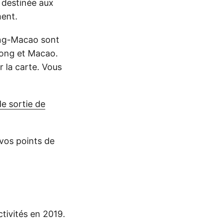
s destinée aux
ment.
ong-Macao sont
Kong et Macao.
r la carte. Vous
de sortie de
 vos points de
tivités en 2019.