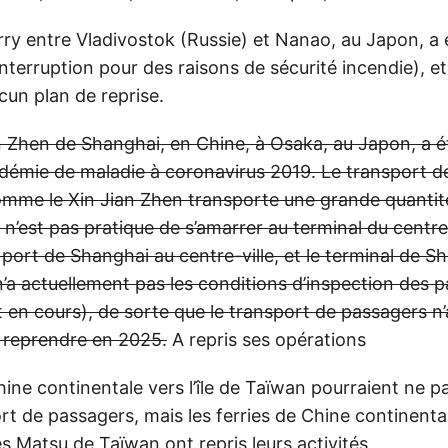
rry entre Vladivostok (Russie) et Nanao, au Japon, a 
nterruption pour des raisons de sécurité incendie), et i
cun plan de reprise.
an Zhen de Shanghai, en Chine, à Osaka, au Japon, a 
ndémie de maladie à coronavirus 2019. Le transport 
comme le Xin Jian Zhen transporte une grande quantit
 n’est pas pratique de s’amarrer au terminal du centr
 port de Shanghai au centre-ville, et le terminal de
’a actuellement pas les conditions d’inspection des p
t en cours), de sorte que le transport de passagers n
t reprendre en 2025.
A repris ses opérations
hine continentale vers l’île de Taïwan pourraient ne p
ort de passagers, mais les ferries de Chine continentale
es Matsu de Taïwan ont repris leurs activités.