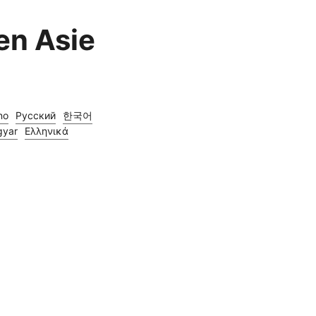
en Asie
ano
Русский
한국어
yar
Ελληνικά