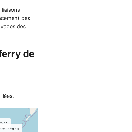
liaisons
placement des
voyages des
ferry de
llées.