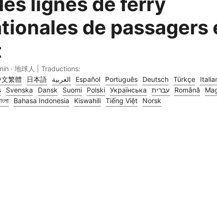
es lignes de ferry
ationales de passagers 
t
min · 地球人 | Traductions:
中文繁體
日本語
العربية
Español
Português
Deutsch
Türkçe
Itali
s
Svenska
Dansk
Suomi
Polski
Українська
עברית
Română
Mag
াংলা
Bahasa Indonesia
Kiswahili
Tiếng Việt
Norsk