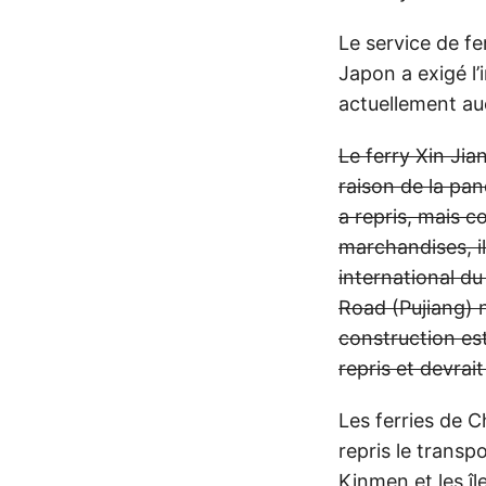
Le service de fe
Japon a exigé l’i
actuellement au
Le ferry Xin Ji
raison de la pa
a repris, mais 
marchandises, il
international du
Road (Pujiang) n
construction es
repris et devrai
Les ferries de C
repris le transp
Kinmen et les îl