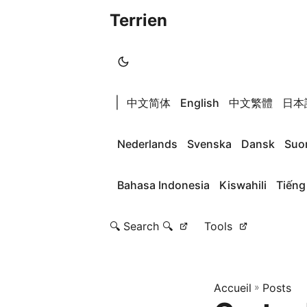
Terrien
|
中文简体
English
中文繁體
日本
Nederlands
Svenska
Dansk
Suo
Bahasa Indonesia
Kiswahili
Tiếng
🔍 Search 🔍
Tools
Accueil
»
Posts