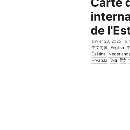
Carte d
intern
de l'Es
janvier 23, 2025
· 6 
中文简体
English
Čeština
Nederland
Hrvatski
ไทย
हिंदी
ব