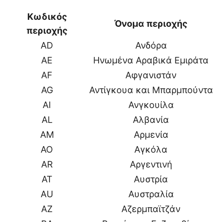
Κωδικός
Όνομα περιοχής
περιοχής
AD
Ανδόρα
AE
Ηνωμένα Αραβικά Εμιράτα
AF
Αφγανιστάν
AG
Αντίγκουα και Μπαρμπούντα
AI
Ανγκουίλα
AL
Αλβανία
AM
Αρμενία
AO
Αγκόλα
AR
Αργεντινή
AT
Αυστρία
AU
Αυστραλία
AZ
Αζερμπαϊτζάν