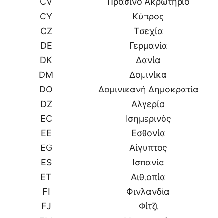
CV
Πράσινο Ακρωτήριο
CY
Κύπρος
CZ
Τσεχία
DE
Γερμανία
DK
Δανία
DM
Δομινίκα
DO
Δομινικανή Δημοκρατία
DZ
Αλγερία
EC
Ισημερινός
EE
Εσθονία
EG
Αίγυπτος
ES
Ισπανία
ET
Αιθιοπία
FI
Φινλανδία
FJ
Φίτζι