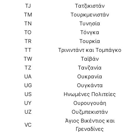
TJ
Τατζικιστάν
TM
Τουρκμενιστάν
TN
Τυνησία
TO
Τόνγκα
TR
Τουρκία
TT
Τρινιντάντ και Τομπάγκο
TW
Ταϊβάν
TZ
Τανζανία
UA
Ουκρανία
UG
Ουγκάντα
US
Ηνωμένες Πολιτείες
UY
Ουρουγουάη
UZ
Ουζμπεκιστάν
Άγιος Βικέντιος και
VC
Γρεναδίνες