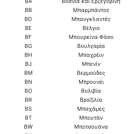
BA
Βοσνία και Ερζεγοβίνη
BB
Μπαρμπάντος
BD
Μπανγκλαντές
BE
Βέλγιο
BF
Μπουρκίνα Φάσο
BG
Βουλγαρία
BH
Μπαχρέιν
BJ
Μπενίν
BM
Βερμούδες
BN
Μπρουνέι
BO
Βολιβία
BR
Βραζιλία
BS
Μπαχάμες
BT
Μπουτάν
BW
Μποτσουάνα