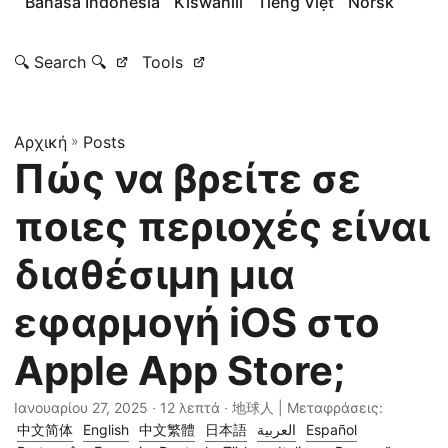
Bahasa Indonesia
Kiswahili
Tiếng Việt
Norsk
🔍 Search 🔍
Tools
Αρχική
»
Posts
Πώς να βρείτε σε
ποιες περιοχές είναι
διαθέσιμη μια
εφαρμογή iOS στο
Apple App Store;
Ιανουαρίου 27, 2025
· 12 λεπτά · 地球人 | Μεταφράσεις:
中文简体
English
中文繁體
日本語
العربية
Español