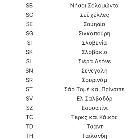
SB
Νήσοι Σολομώντα
SC
Σεϋχέλλες
SE
Σουηδία
SG
Σιγκαπούρη
SI
Σλοβενία
SK
Σλοβακία
SL
Σιέρα Λεόνε
SN
Σενεγάλη
SR
Σουρινάμ
ST
Σάο Τομέ και Πρίνσιπε
SV
Ελ Σαλβαδόρ
SZ
Εσουατίνι
TC
Τερκς και Κάικος
TD
Τσαντ
TH
Ταϊλάνδη