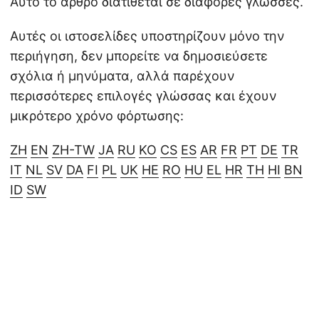
Αυτό το άρθρο διατίθεται σε διάφορες γλώσσες.
Αυτές οι ιστοσελίδες υποστηρίζουν μόνο την
περιήγηση, δεν μπορείτε να δημοσιεύσετε
σχόλια ή μηνύματα, αλλά παρέχουν
περισσότερες επιλογές γλώσσας και έχουν
μικρότερο χρόνο φόρτωσης:
ZH
EN
ZH-TW
JA
RU
KO
CS
ES
AR
FR
PT
DE
TR
IT
NL
SV
DA
FI
PL
UK
HE
RO
HU
EL
HR
TH
HI
BN
ID
SW