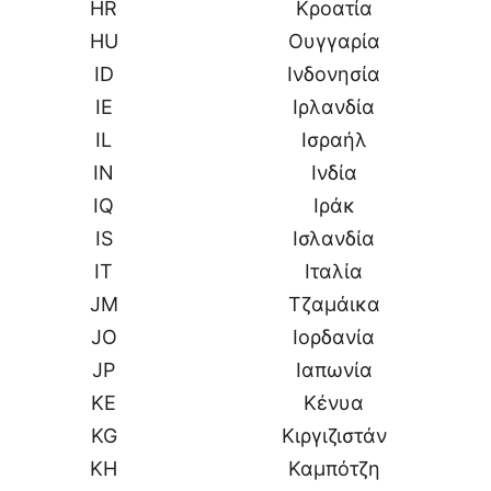
HR
Κροατία
HU
Ουγγαρία
ID
Ινδονησία
IE
Ιρλανδία
IL
Ισραήλ
IN
Ινδία
IQ
Ιράκ
IS
Ισλανδία
IT
Ιταλία
JM
Τζαμάικα
JO
Ιορδανία
JP
Ιαπωνία
KE
Κένυα
KG
Κιργιζιστάν
KH
Καμπότζη