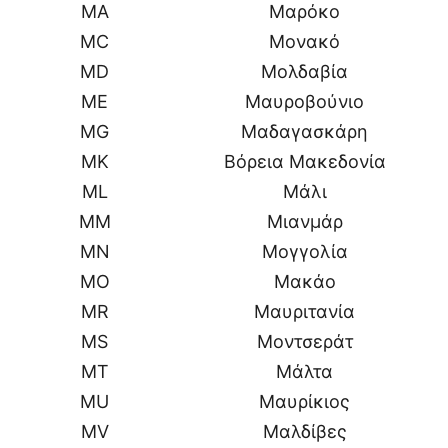
MA
Μαρόκο
MC
Μονακό
MD
Μολδαβία
ME
Μαυροβούνιο
MG
Μαδαγασκάρη
MK
Βόρεια Μακεδονία
ML
Μάλι
MM
Μιανμάρ
MN
Μογγολία
MO
Μακάο
MR
Μαυριτανία
MS
Μοντσεράτ
MT
Μάλτα
MU
Μαυρίκιος
MV
Μαλδίβες