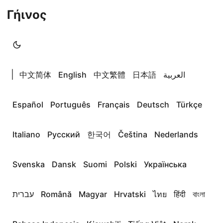
Γήινος
|
中文简体
English
中文繁體
日本語
العربية
Español
Português
Français
Deutsch
Türkçe
Italiano
Русский
한국어
Čeština
Nederlands
Svenska
Dansk
Suomi
Polski
Українська
עברית
Română
Magyar
Hrvatski
ไทย
हिंदी
বাংলা