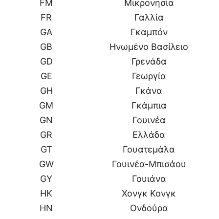
FM
Μικρονησία
FR
Γαλλία
GA
Γκαμπόν
GB
Ηνωμένο Βασίλειο
GD
Γρενάδα
GE
Γεωργία
GH
Γκάνα
GM
Γκάμπια
GN
Γουινέα
GR
Ελλάδα
GT
Γουατεμάλα
GW
Γουινέα-Μπισάου
GY
Γουιάνα
HK
Χονγκ Κονγκ
HN
Ονδούρα