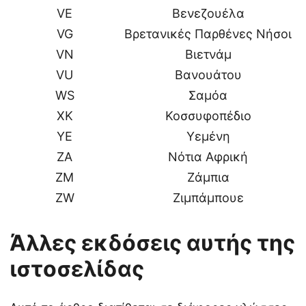
VE
Βενεζουέλα
VG
Βρετανικές Παρθένες Νήσοι
VN
Βιετνάμ
VU
Βανουάτου
WS
Σαμόα
XK
Κοσσυφοπέδιο
YE
Υεμένη
ZA
Νότια Αφρική
ZM
Ζάμπια
ZW
Ζιμπάμπουε
Άλλες εκδόσεις αυτής της
ιστοσελίδας