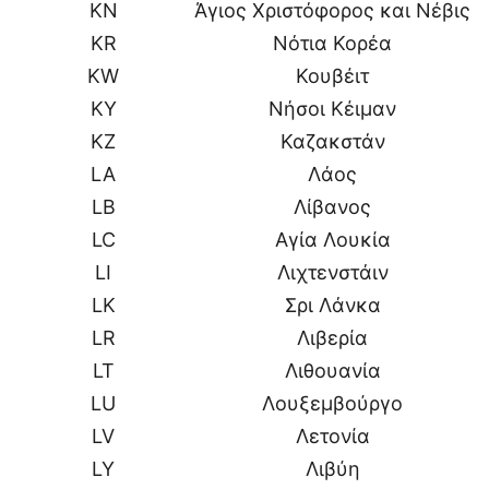
KN
Άγιος Χριστόφορος και Νέβις
KR
Νότια Κορέα
KW
Κουβέιτ
KY
Νήσοι Κέιμαν
KZ
Καζακστάν
LA
Λάος
LB
Λίβανος
LC
Αγία Λουκία
LI
Λιχτενστάιν
LK
Σρι Λάνκα
LR
Λιβερία
LT
Λιθουανία
LU
Λουξεμβούργο
LV
Λετονία
LY
Λιβύη