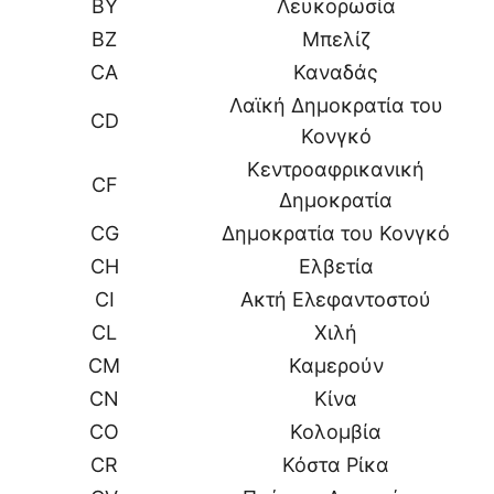
BY
Λευκορωσία
BZ
Μπελίζ
CA
Καναδάς
Λαϊκή Δημοκρατία του
CD
Κονγκό
Κεντροαφρικανική
CF
Δημοκρατία
CG
Δημοκρατία του Κονγκό
CH
Ελβετία
CI
Ακτή Ελεφαντοστού
CL
Χιλή
CM
Καμερούν
CN
Κίνα
CO
Κολομβία
CR
Κόστα Ρίκα