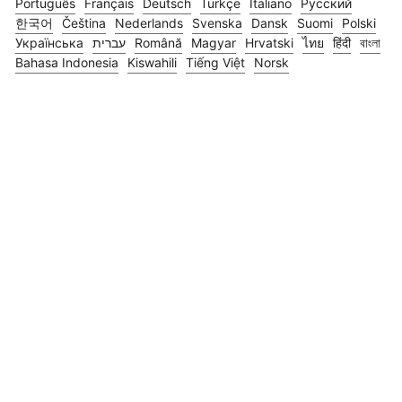
Português
Français
Deutsch
Türkçe
Italiano
Русский
한국어
Čeština
Nederlands
Svenska
Dansk
Suomi
Polski
Українська
עברית
Română
Magyar
Hrvatski
ไทย
हिंदी
বাংলা
Bahasa Indonesia
Kiswahili
Tiếng Việt
Norsk