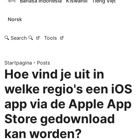
বাংলা
Bahasa Indonesia
Kiswahili
Tiếng Việt
Norsk
🔍 Search 🔍
Tools
Startpagina
»
Posts
Hoe vind je uit in
welke regio's een iOS
app via de Apple App
Store gedownload
kan worden?