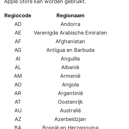
Apple Store kan worden gebruikt.
Regiocode
Regionaam
AD
Andorra
AE
Verenigde Arabische Emiraten
AF
Afghanistan
AG
Antigua en Barbuda
AI
Anguilla
AL
Albanië
AM
Armenië
AO
Angola
AR
Argentinië
AT
Oostenrijk
AU
Australië
AZ
Azerbeidzjan
BA
Bosnië en Herzegovina