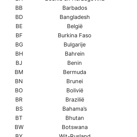
BB
Barbados
BD
Bangladesh
BE
België
BF
Burkina Faso
BG
Bulgarije
BH
Bahrein
BJ
Benin
BM
Bermuda
BN
Brunei
BO
Bolivië
BR
Brazilië
BS
Bahama’s
BT
Bhutan
BW
Botswana
BY
Wit-Rusland