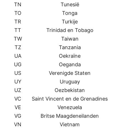
TN
Tunesië
TO
Tonga
TR
Turkije
TT
Trinidad en Tobago
TW
Taiwan
TZ
Tanzania
UA
Oekraïne
UG
Oeganda
US
Verenigde Staten
UY
Uruguay
UZ
Oezbekistan
VC
Saint Vincent en de Grenadines
VE
Venezuela
VG
Britse Maagdeneilanden
VN
Vietnam