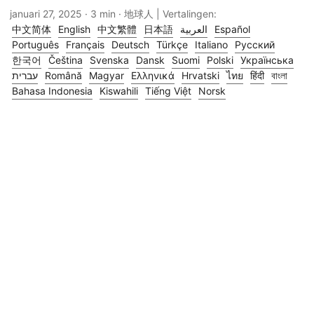
januari 27, 2025
· 3 min · 地球人 | Vertalingen:
中文简体
English
中文繁體
日本語
العربية
Español
Português
Français
Deutsch
Türkçe
Italiano
Русский
한국어
Čeština
Svenska
Dansk
Suomi
Polski
Українська
עברית
Română
Magyar
Ελληνικά
Hrvatski
ไทย
हिंदी
বাংলা
Bahasa Indonesia
Kiswahili
Tiếng Việt
Norsk