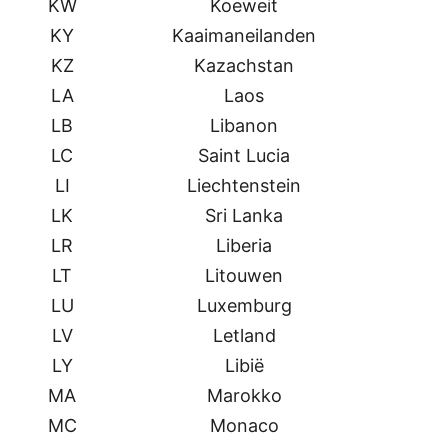
KW
Koeweit
KY
Kaaimaneilanden
KZ
Kazachstan
LA
Laos
LB
Libanon
LC
Saint Lucia
LI
Liechtenstein
LK
Sri Lanka
LR
Liberia
LT
Litouwen
LU
Luxemburg
LV
Letland
LY
Libië
MA
Marokko
MC
Monaco