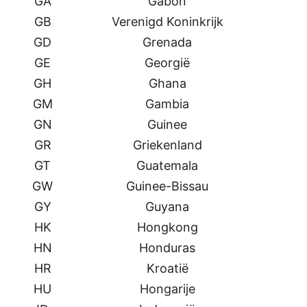
GA
Gabon
GB
Verenigd Koninkrijk
GD
Grenada
GE
Georgië
GH
Ghana
GM
Gambia
GN
Guinee
GR
Griekenland
GT
Guatemala
GW
Guinee-Bissau
GY
Guyana
HK
Hongkong
HN
Honduras
HR
Kroatië
HU
Hongarije