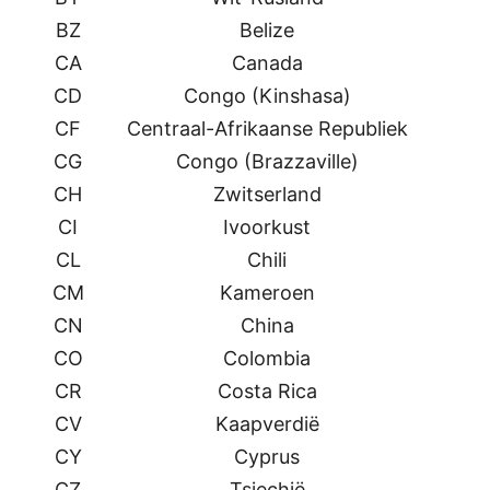
BZ
Belize
CA
Canada
CD
Congo (Kinshasa)
CF
Centraal-Afrikaanse Republiek
CG
Congo (Brazzaville)
CH
Zwitserland
CI
Ivoorkust
CL
Chili
CM
Kameroen
CN
China
CO
Colombia
CR
Costa Rica
CV
Kaapverdië
CY
Cyprus
CZ
Tsjechië