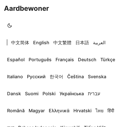
Aardbewoner
|
中文简体
English
中文繁體
日本語
العربية
Español
Português
Français
Deutsch
Türkçe
Italiano
Русский
한국어
Čeština
Svenska
Dansk
Suomi
Polski
Українська
עברית
Română
Magyar
Ελληνικά
Hrvatski
ไทย
हिंदी