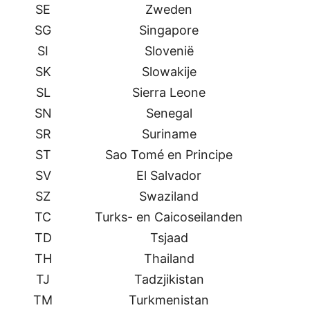
SE
Zweden
SG
Singapore
SI
Slovenië
SK
Slowakije
SL
Sierra Leone
SN
Senegal
SR
Suriname
ST
Sao Tomé en Principe
SV
El Salvador
SZ
Swaziland
TC
Turks- en Caicoseilanden
TD
Tsjaad
TH
Thailand
TJ
Tadzjikistan
TM
Turkmenistan