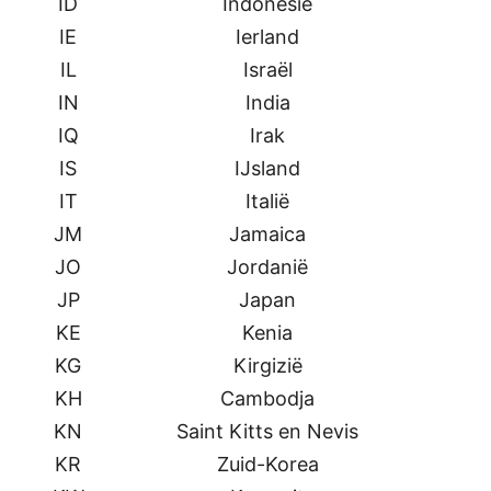
ID
Indonesië
IE
Ierland
IL
Israël
IN
India
IQ
Irak
IS
IJsland
IT
Italië
JM
Jamaica
JO
Jordanië
JP
Japan
KE
Kenia
KG
Kirgizië
KH
Cambodja
KN
Saint Kitts en Nevis
KR
Zuid-Korea