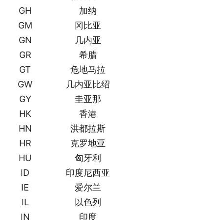
GH
加纳
GM
冈比亚
GN
几内亚
GR
希腊
GT
危地马拉
GW
几内亚比绍
GY
圭亚那
HK
香港
HN
洪都拉斯
HR
克罗地亚
HU
匈牙利
ID
印度尼西亚
IE
爱尔兰
IL
以色列
IN
印度