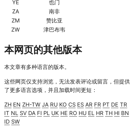
YE
也门
ZA
南非
ZM
赞比亚
ZW
津巴布韦
本网页的其他版本
本文章有多种语言的版本。
这些网页仅支持浏览，无法发表评论或留言，但提供
了更多语言选项，并且加载时间更短：
ZH
EN
ZH-TW
JA
RU
KO
CS
ES
AR
FR
PT
DE
TR
IT
NL
SV
DA
FI
PL
UK
HE
RO
HU
EL
HR
TH
HI
BN
ID
SW