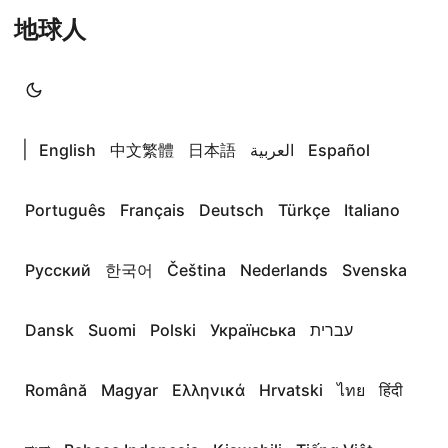
地球人
|
English
中文繁體
日本語
العربية
Español
Português
Français
Deutsch
Türkçe
Italiano
Русский
한국어
Čeština
Nederlands
Svenska
Dansk
Suomi
Polski
Українська
עברית
Română
Magyar
Ελληνικά
Hrvatski
ไทย
हिंदी