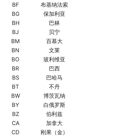
BF
布基纳法索
BG
保加利亚
BH
巴林
BJ
贝宁
BM
百慕大
BN
文莱
BO
玻利维亚
BR
巴西
BS
巴哈马
BT
不丹
BW
博茨瓦纳
BY
白俄罗斯
BZ
伯利兹
CA
加拿大
CD
刚果（金）