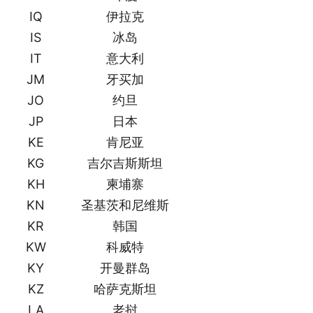
IQ
伊拉克
IS
冰岛
IT
意大利
JM
牙买加
JO
约旦
JP
日本
KE
肯尼亚
KG
吉尔吉斯斯坦
KH
柬埔寨
KN
圣基茨和尼维斯
KR
韩国
KW
科威特
KY
开曼群岛
KZ
哈萨克斯坦
LA
老挝