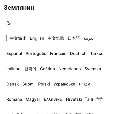
Землянин
|
中文简体
English
中文繁體
日本語
العربية
Español
Português
Français
Deutsch
Türkçe
Italiano
한국어
Čeština
Nederlands
Svenska
Dansk
Suomi
Polski
Українська
עברית
Română
Magyar
Ελληνικά
Hrvatski
ไทย
हिंदी