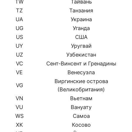
TW
Тайвань
TZ
Танзания
UA
Украина
UG
Уганда
US
США
UY
Уругвай
UZ
Узбекистан
VC
Сент-Винсент и Гренадины
VE
Венесуэла
Виргинские острова
VG
(Великобритания)
VN
Вьетнам
VU
Вануату
WS
Самоа
XK
Косово