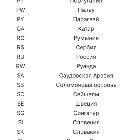
PT
Португалия
PW
Палау
PY
Парагвай
QA
Катар
RO
Румыния
RS
Сербия
RU
Россия
RW
Руанда
SA
Саудовская Аравия
SB
Соломоновы острова
SC
Сейшелы
SE
Швеция
SG
Сингапур
SI
Словения
SK
Словакия