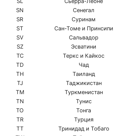
SL
Сьерра-Леоне
SN
Сенегал
SR
Суринам
ST
Сан-Томе и Принсипи
SV
Сальвадор
SZ
Эсватини
TC
Теркс и Кайкос
TD
Чад
TH
Таиланд
TJ
Таджикистан
TM
Туркменистан
TN
Тунис
TO
Тонга
TR
Турция
TT
Тринидад и Тобаго