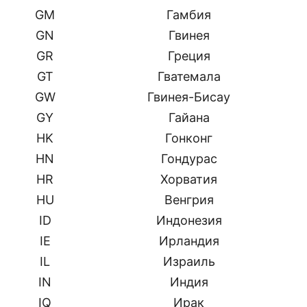
GM
Гамбия
GN
Гвинея
GR
Греция
GT
Гватемала
GW
Гвинея-Бисау
GY
Гайана
HK
Гонконг
HN
Гондурас
HR
Хорватия
HU
Венгрия
ID
Индонезия
IE
Ирландия
IL
Израиль
IN
Индия
IQ
Ирак