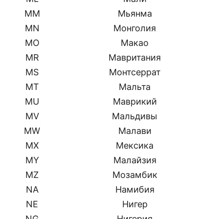
MM
Мьянма
MN
Монголия
MO
Макао
MR
Мавритания
MS
Монтсеррат
MT
Мальта
MU
Маврикий
MV
Мальдивы
MW
Малави
MX
Мексика
MY
Малайзия
MZ
Мозамбик
NA
Намибия
NE
Нигер
NG
Нигерия