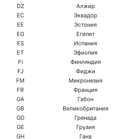
DZ
Алжир
EC
Эквадор
EE
Эстония
EG
Египет
ES
Испания
ET
Эфиопия
FI
Финляндия
FJ
Фиджи
FM
Микронезия
FR
Франция
GA
Габон
GB
Великобритания
GD
Гренада
GE
Грузия
GH
Гана