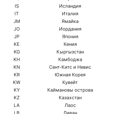
IS
Исландия
IT
Италия
JM
Ямайка
JO
Иордания
JP
Япония
KE
Кения
KG
Кыргызстан
KH
Камбоджа
KN
Сент-Китс и Невис
KR
Южная Корея
KW
Кувейт
KY
Каймановы острова
KZ
Казахстан
LA
Лаос
LB
Ливан