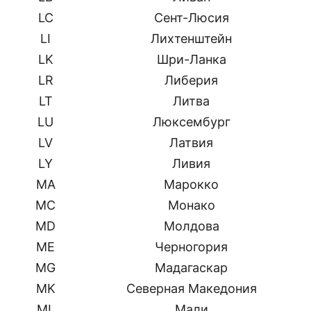
LC
Сент-Люсия
LI
Лихтенштейн
LK
Шри-Ланка
LR
Либерия
LT
Литва
LU
Люксембург
LV
Латвия
LY
Ливия
MA
Марокко
MC
Монако
MD
Молдова
ME
Черногория
MG
Мадагаскар
MK
Северная Македония
ML
Мали