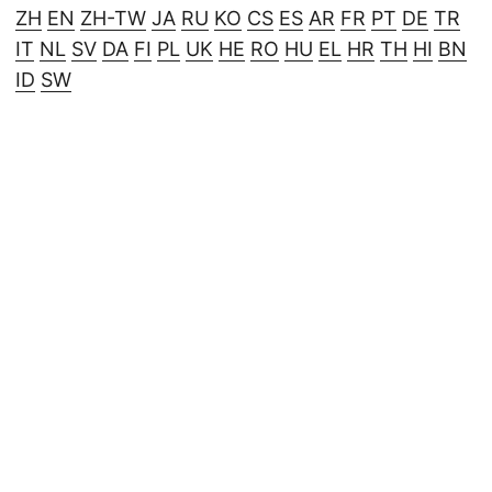
ZH
EN
ZH-TW
JA
RU
KO
CS
ES
AR
FR
PT
DE
TR
IT
NL
SV
DA
FI
PL
UK
HE
RO
HU
EL
HR
TH
HI
BN
ID
SW