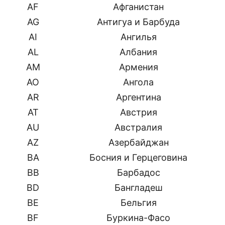
AF
Афганистан
AG
Антигуа и Барбуда
AI
Ангилья
AL
Албания
AM
Армения
AO
Ангола
AR
Аргентина
AT
Австрия
AU
Австралия
AZ
Азербайджан
BA
Босния и Герцеговина
BB
Барбадос
BD
Бангладеш
BE
Бельгия
BF
Буркина-Фасо