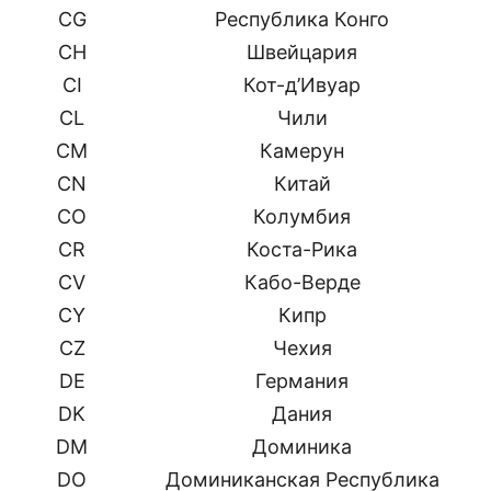
CG
Республика Конго
CH
Швейцария
CI
Кот-д’Ивуар
CL
Чили
CM
Камерун
CN
Китай
CO
Колумбия
CR
Коста-Рика
CV
Кабо-Верде
CY
Кипр
CZ
Чехия
DE
Германия
DK
Дания
DM
Доминика
DO
Доминиканская Республика