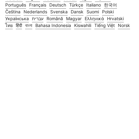
Português
Français
Deutsch
Türkçe
Italiano
한국어
Čeština
Nederlands
Svenska
Dansk
Suomi
Polski
Українська
עברית
Română
Magyar
Ελληνικά
Hrvatski
ไทย
हिंदी
বাংলা
Bahasa Indonesia
Kiswahili
Tiếng Việt
Norsk