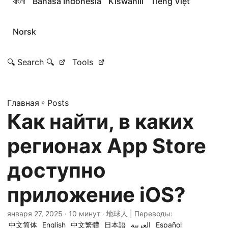
বাংলা
Bahasa Indonesia
Kiswahili
Tiếng Việt
Norsk
🔍 Search 🔍
Tools
Главная
»
Posts
Как найти, в каких
регионах App Store
доступно
приложение iOS?
января 27, 2025
· 10 минут · 地球人 | Переводы:
中文简体
English
中文繁體
日本語
العربية
Español