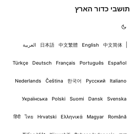
תושבי כדור הארץ
|
中文简体
English
中文繁體
日本語
العربية
Türkçe
Deutsch
Français
Português
Español
Nederlands
Čeština
한국어
Русский
Italiano
Українська
Polski
Suomi
Dansk
Svenska
हिंदी
ไทย
Hrvatski
Ελληνικά
Magyar
Română