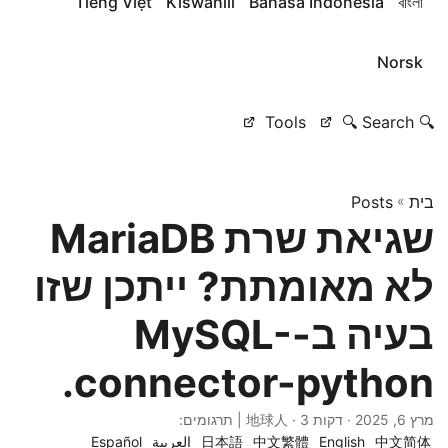
Tiếng Việt
Kiswahili
Bahasa Indonesia
বাংলা
Norsk
Tools
🔍 Search 🔍
בית
»
Posts
שגיאת שרת MariaDB
לא מאומתת? ייתכן שזו
בעיה ב-MySQL-
connector-python.
מרץ 6, 2025
· דקות 3 · 地球人 | תרגומים:
中文简体
English
中文繁體
日本語
العربية
Español