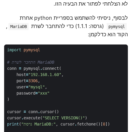
לא הצלחתי לפתור את הבעיה הזו.
לבסוף, ניסיתי להשתמש בספריית python אחרת
(גרסה: 1.1.1) כדי להתחבר לשרת
,
MariaDB
pymysql
הקוד הוא כדלקמן:
import
pymysql
# התחבר לשרת MariaDB  
conn
=
pymysql
.
connect
(
host
=
"192.168.1.60"
,
port
=
3306
,
user
=
"mysql"
,
password
=
"xxx"
)
cursor
=
conn
.
cursor
()
cursor
.
execute
(
"SELECT VERSION()"
)
])
0
()[
fetchone
.
cursor
,
"גרסת MariaDB:"
(
print