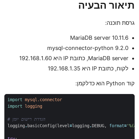
תיאור הבעיה
גרסת תוכנה:
MariaDB server 10.11.6
mysql-connector-python 9.2.0
MariaDB server, כתובת IP היא 192.168.1.60
לקוח, כתובת IP היא 192.168.1.35
קוד Python הוא כדלקמן:
import
mysql.connector
import
logging
# הגדרת רישום יומן  
logging
.
basicConfig
(
level
=
logging
.
DEBUG
,
format
=
'
%(as
try
: