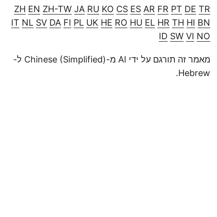
ZH
EN
ZH-TW
JA
RU
KO
CS
ES
AR
FR
PT
DE
TR
IT
NL
SV
DA
FI
PL
UK
HE
RO
HU
EL
HR
TH
HI
BN
ID
SW
VI
NO
מאמר זה תורגם על ידי AI מ-Chinese (Simplified) ל-
Hebrew.