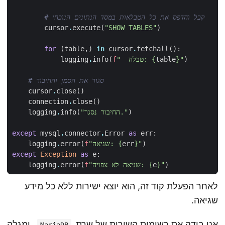
# קבל והדפס את כל הטבלאות במסד הנתונים הנוכחי  
cursor
.
execute
(
"SHOW TABLES"
)
for
(
table
,)
in
cursor
.
fetchall
():
)
"
}
table
{
"  טבלה: 
f
(
info
.
logging
# סגור את הסמן והחיבור  
cursor
.
close
()
connection
.
close
()
)
"החיבור נסגר."
(
info
.
logging
except
mysql
.
connector
.
Error
as
err
:
)
"
}
err
{
"שגיאה: 
f
(
error
.
logging
except
Exception
as
e
:
)
"
}
e
{
"שגיאה לא צפויה: 
f
(
error
.
logging
לאחר הפעלת קוד זה, הוא יוצא ישירות ללא כל מידע
שגיאה.
אני בודק את רשומות השירות של שרת
, ומגלה