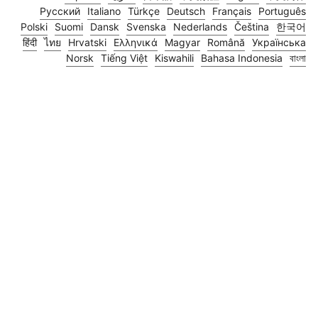
Русский
Italiano
Türkçe
Deutsch
Français
Português
Polski
Suomi
Dansk
Svenska
Nederlands
Čeština
한국어
हिंदी
ไทย
Hrvatski
Ελληνικά
Magyar
Română
Українська
Norsk
Tiếng Việt
Kiswahili
Bahasa Indonesia
বাংলা