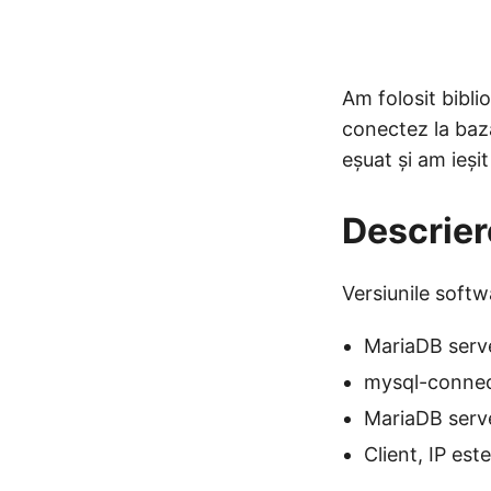
Am folosit bibli
conectez la ba
eșuat și am ieșit
Descrier
Versiunile softw
MariaDB serve
mysql-connec
MariaDB serve
Client, IP est