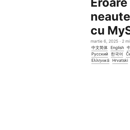
Eroare
neaute
cu My
martie 6, 2025
· 2 m
中文简体
English
Русский
한국어
Če
Ελληνικά
Hrvatski