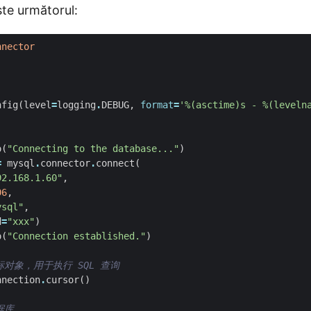
te următorul:
nnector
nfig
(
level
=
logging
.
DEBUG
,
format
=
'
%(asctime)s
 - 
%(leveln
o
(
"Connecting to the database..."
)
=
mysql
.
connector
.
connect
(
92.168.1.60"
,
06
,
ysql"
,
d
=
"xxx"
)
o
(
"Connection established."
)
对象，用于执行 SQL 查询  
nnection
.
cursor
()
据库  