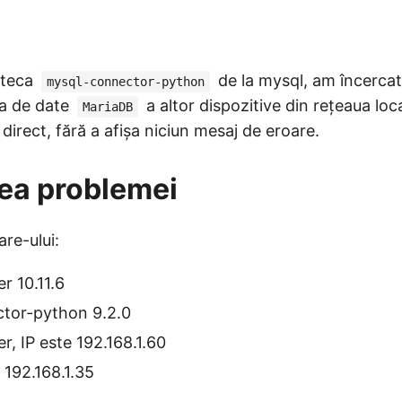
oteca
de la mysql, am încerca
mysql-connector-python
za de date
a altor dispozitive din rețeaua loc
MariaDB
 direct, fără a afișa niciun mesaj de eroare.
ea problemei
are-ului:
r 10.11.6
tor-python 9.2.0
r, IP este 192.168.1.60
e 192.168.1.35