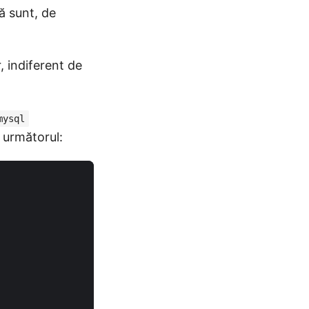
ă sunt, de
, indiferent de
mysql
e următorul: