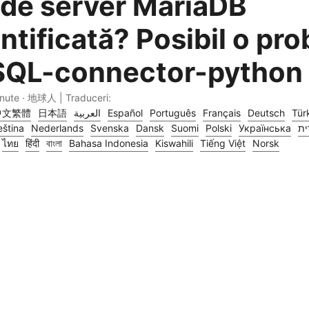
 de server MariaDB
ntificată? Posibil o pr
SQL-connector-python
inute · 地球人 | Traduceri:
中文繁體
日本語
العربية
Español
Português
Français
Deutsch
Tür
ština
Nederlands
Svenska
Dansk
Suomi
Polski
Українська
ית
ไทย
हिंदी
বাংলা
Bahasa Indonesia
Kiswahili
Tiếng Việt
Norsk