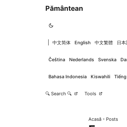
Pământean
|
中文简体
English
中文繁體
日本
Čeština
Nederlands
Svenska
Da
Bahasa Indonesia
Kiswahili
Tiếng
🔍 Search 🔍
Tools
Acasă
»
Posts