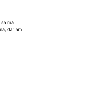
t să mă
ală, dar am