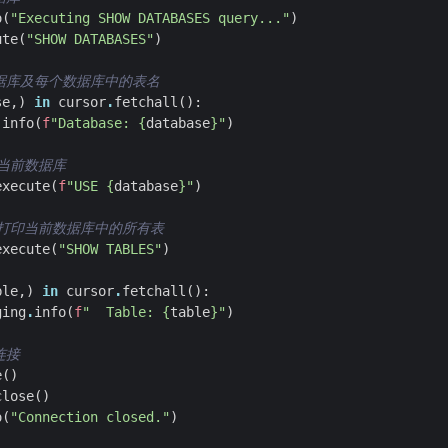
o
(
"Executing SHOW DATABASES query..."
)
ute
(
"SHOW DATABASES"
)
据库及每个数据库中的表名  
se
,)
in
cursor
.
fetchall
():
.
info
(
f
"Database: 
{
database
}
"
)
当前数据库  
execute
(
f
"USE 
{
database
}
"
)
并打印当前数据库中的所有表  
execute
(
"SHOW TABLES"
)
ble
,)
in
cursor
.
fetchall
():
ging
.
info
(
f
"  Table: 
{
table
}
"
)
连接  
e
()
close
()
o
(
"Connection closed."
)