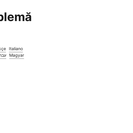
oblemă
kçe
Italiano
עבר
Magyar