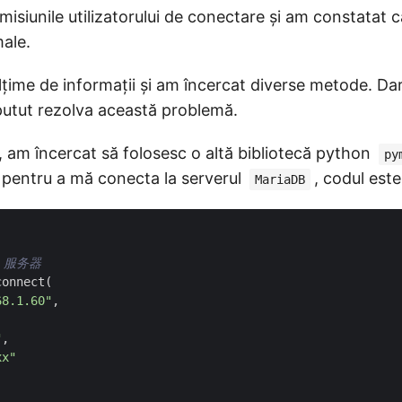
misiunile utilizatorului de conectare și am constatat c
ale.
ime de informații și am încercat diverse metode. Dar
 putut rezolva această problemă.
, am încercat să folosesc o altă bibliotecă python
py
1) pentru a mă conecta la serverul
, codul est
MariaDB
B 服务器  
connect
(
68.1.60"
,
"
,
xx"