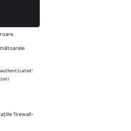
eroare.
rmătoarele
nauthenticated'
ion)
țiile firewall-