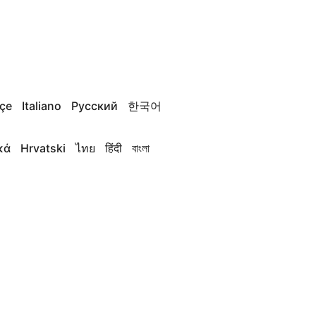
çe
Italiano
Русский
한국어
κά
Hrvatski
ไทย
हिंदी
বাংলা