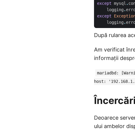
except
mysql
.
co
logging
.
err
except
Exceptio
logging
.
err
După rularea ace
Am verificat înre
informații despr
mariadbd: [Warn
host: '192.168.1.
Încercăr
Deoarece serve
ului ambelor dis