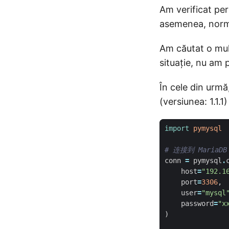
Am verificat per
asemenea, norm
Am căutat o mulț
situație, nu am
În cele din urmă
(versiunea: 1.1.
import
pymysql
# 连接到 MariaD
conn
=
pymysql
.
host
=
"192.1
port
=
3306
,
user
=
"mysql
password
=
"x
)