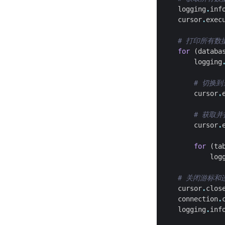
logging
.
inf
cursor
.
exec
# 打印所有数
for
(
databa
logging
# 切换到
cursor
.
# 获取
cursor
.
for
(
ta
log
# 关闭游标和
cursor
.
clos
connection
.
logging
.
inf