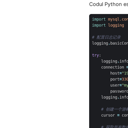
Codul Python es
import
mysql.co
import
logging
# 配置日志记录  
logging
.
basicCo
try
:
logging
.
inf
connection
host
=
"1
port
=
33
user
=
"m
passwor
logging
.
inf
# 创建一个游标
cursor
=
co
# 获取所有数