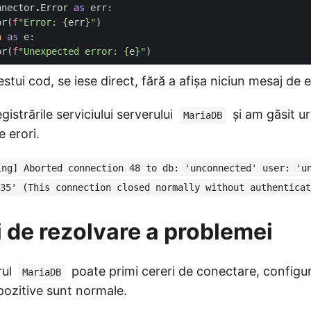
nnector
.
Error
as
err
:
or
(
f
"Error: 
{
err
}
"
)
n
as
e
:
or
(
f
"Unexpected error: 
{
e
}
"
)
stui cod, se iese direct, fără a afișa niciun mesaj de 
gistrările serviciului serverului
și am găsit u
MariaDB
e erori.
ing] Aborted connection 48 to db: 'unconnected' user: 'u
35' (This connection closed normally without authenticat
i de rezolvare a problemei
rul
poate primi cereri de conectare, configura
MariaDB
pozitive sunt normale.