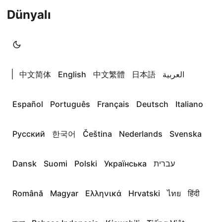
Dünyalı
|
中文简体
English
中文繁體
日本語
العربية
Español
Português
Français
Deutsch
Italiano
Русский
한국어
Čeština
Nederlands
Svenska
Dansk
Suomi
Polski
Українська
עברית
Română
Magyar
Ελληνικά
Hrvatski
ไทย
हिंदी