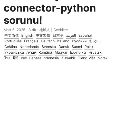
connector-python
sorunu!
Mart 6, 2025
· 3 dk · 地球人 | Çeviriler:
中文简体
English
中文繁體
日本語
العربية
Español
Português
Français
Deutsch
Italiano
Русский
한국어
Čeština
Nederlands
Svenska
Dansk
Suomi
Polski
Українська
עברית
Română
Magyar
Ελληνικά
Hrvatski
ไทย
हिंदी
বাংলা
Bahasa Indonesia
Kiswahili
Tiếng Việt
Norsk