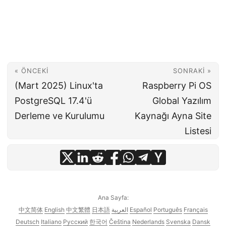
« ÖNCEKI
SONRAKI »
(Mart 2025) Linux'ta
Raspberry Pi OS
PostgreSQL 17.4'ü
Global Yazılım
Derleme ve Kurulumu
Kaynağı Ayna Site
Listesi
Ana Sayfa:
中文简体
English
中文繁體
日本語
العربية
Español
Português
Français
Deutsch
Italiano
Русский
한국어
Čeština
Nederlands
Svenska
Dansk