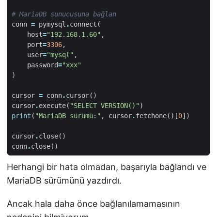
# MariaDB sunucusuna bağlan  
conn
=
pymysql
.
connect
(
host
=
"192.168.1.60"
,
port
=
3306
,
user
=
"mysql"
,
password
=
"xxx"
)
cursor
=
conn
.
cursor
()
cursor
.
execute
(
"SELECT VERSION()"
)
print
(
"MariaDB sürümü:"
,
cursor
.
fetchone
()[
0
])
cursor
.
close
()
conn
.
close
()
Herhangi bir hata olmadan, başarıyla bağlandı ve
MariaDB sürümünü yazdırdı.
Ancak hala daha önce bağlanılamamasının