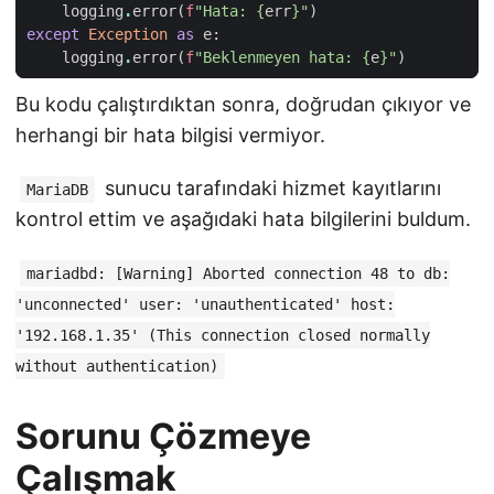
logging
.
error
(
f
"Hata: 
{
err
}
"
)
except
Exception
as
e
:
logging
.
error
(
f
"Beklenmeyen hata: 
{
e
}
"
)
Bu kodu çalıştırdıktan sonra, doğrudan çıkıyor ve
herhangi bir hata bilgisi vermiyor.
sunucu tarafındaki hizmet kayıtlarını
MariaDB
kontrol ettim ve aşağıdaki hata bilgilerini buldum.
mariadbd: [Warning] Aborted connection 48 to db:
'unconnected' user: 'unauthenticated' host:
'192.168.1.35' (This connection closed normally
without authentication)
Sorunu Çözmeye
Çalışmak