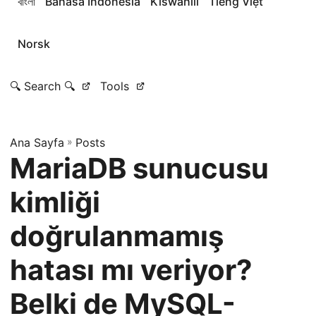
বাংলা
Bahasa Indonesia
Kiswahili
Tiếng Việt
Norsk
🔍 Search 🔍
Tools
Ana Sayfa
»
Posts
MariaDB sunucusu
kimliği
doğrulanmamış
hatası mı veriyor?
Belki de MySQL-