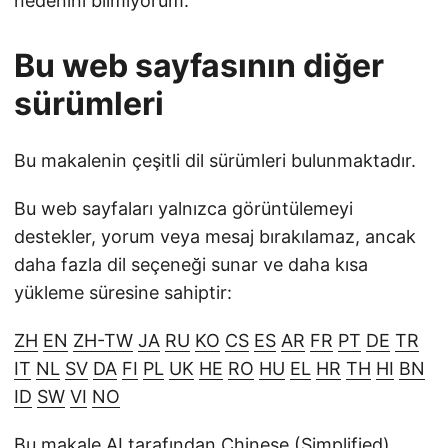
nedenini bilmiyorum.
Bu web sayfasının diğer
sürümleri
Bu makalenin çeşitli dil sürümleri bulunmaktadır.
Bu web sayfaları yalnızca görüntülemeyi
destekler, yorum veya mesaj bırakılamaz, ancak
daha fazla dil seçeneği sunar ve daha kısa
yükleme süresine sahiptir:
ZH
EN
ZH-TW
JA
RU
KO
CS
ES
AR
FR
PT
DE
TR
IT
NL
SV
DA
FI
PL
UK
HE
RO
HU
EL
HR
TH
HI
BN
ID
SW
VI
NO
Bu makale AI tarafından Chinese (Simplified)