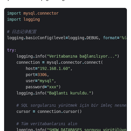
import
mysql.connector
import
logging
# 日志记录配置  
logging
.
basicConfig
(
level
=
logging
.
DEBUG
,
format
=
'
%(as
try
:
logging
.
info
(
"Veritabanına bağlanılıyor..."
)
connection
=
mysql
.
connector
.
connect
(
host
=
"192.168.1.60"
,
port
=
3306
,
user
=
"mysql"
,
password
=
"xxx"
)
logging
.
info
(
"Bağlantı kuruldu."
)
# SQL sorgularını yürütmek için bir imleç nesnesi
cursor
=
connection
.
cursor
()
# Tüm veritabanlarını alın  
logging
.
info
(
"SHOW DATABASES sorgusu yürütülüyor.