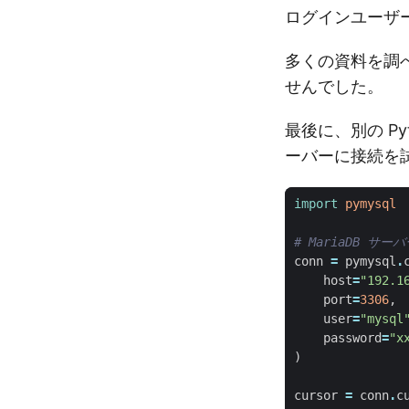
ログインユーザ
多くの資料を調
せんでした。
最後に、別の Py
ーバーに接続を
import
pymysql
# MariaDB サ
conn
=
pymysql
.
host
=
"192.1
port
=
3306
,
user
=
"mysql
password
=
"x
)
cursor
=
conn
.
c