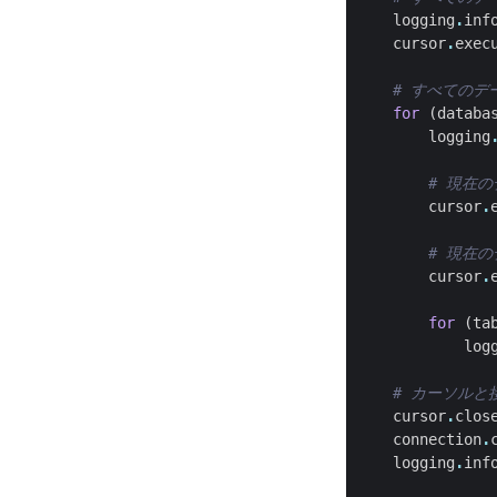
logging
.
inf
cursor
.
exec
# すべてのデ
for
(
databa
logging
# 現在
cursor
.
# 現在
cursor
.
for
(
ta
log
# カーソルと
cursor
.
clos
connection
.
logging
.
inf