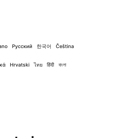
iano
Русский
한국어
Čeština
κά
Hrvatski
ไทย
हिंदी
বাংলা