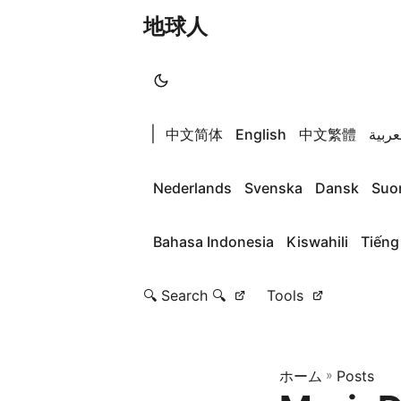
地球人
|
中文简体
English
中文繁體
عربية
Nederlands
Svenska
Dansk
Suo
Bahasa Indonesia
Kiswahili
Tiếng
🔍 Search 🔍
Tools
ホーム
»
Posts