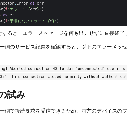
nnector
.
Error
as
err
:
or
(
f
"エラー： 
{
err
}
"
)
n
as
e
:
or
(
f
"予期しないエラー： 
{
e
}
"
)
行すると、エラーメッセージを何も出力せずに直接終了
ー側のサービス記録を確認すると、以下のエラーメッセ
ing] Aborted connection 48 to db: 'unconnected' user: 'u
35' (This connection closed normally without authenticat
の試み
ー側で接続要求を受信できるため、両方のデバイスのフ
。