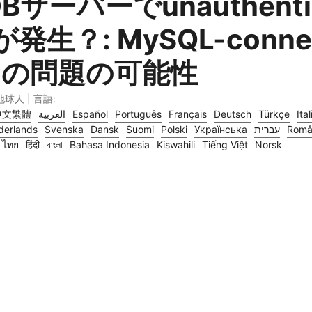
DBサーバーでunauthenti
発生？: MySQL-connec
onの問題の可能性
 地球人 | 言語:
中文繁體
العربية
Español
Português
Français
Deutsch
Türkçe
Ita
derlands
Svenska
Dansk
Suomi
Polski
Українська
עברית
Româ
ไทย
हिंदी
বাংলা
Bahasa Indonesia
Kiswahili
Tiếng Việt
Norsk