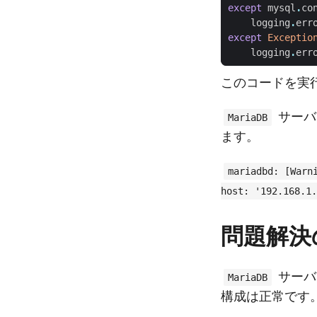
except
mysql
.
co
logging
.
err
except
Exceptio
logging
.
err
このコードを実
サーバ
MariaDB
ます。
mariadbd: [Warn
host: '192.168.1.
問題解決
サーバ
MariaDB
構成は正常です