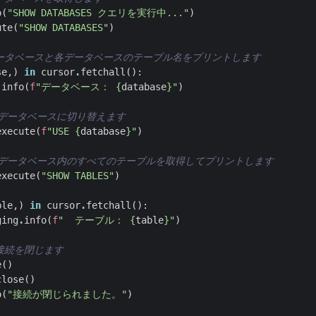
o
(
"SHOW DATABASES クエリを実行中..."
)
ute
(
"SHOW DATABASES"
)
ータベースと各データベースのテーブル名をプリントします  
se
,)
in
cursor
.
fetchall
():
.
info
(
f
"データベース： 
{
database
}
"
)
のデータベースに切り替えます  
execute
(
f
"USE 
{
database
}
"
)
のデータベース内のすべてのテーブルを取得してプリントします  
execute
(
"SHOW TABLES"
)
ble
,)
in
cursor
.
fetchall
():
ging
.
info
(
f
"  テーブル： 
{
table
}
"
)
接続を閉じます  
e
()
close
()
o
(
"接続が閉じられました。"
)