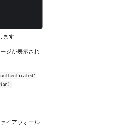
します。
ージが表示され
nauthenticated'
ion)
ァイアウォール