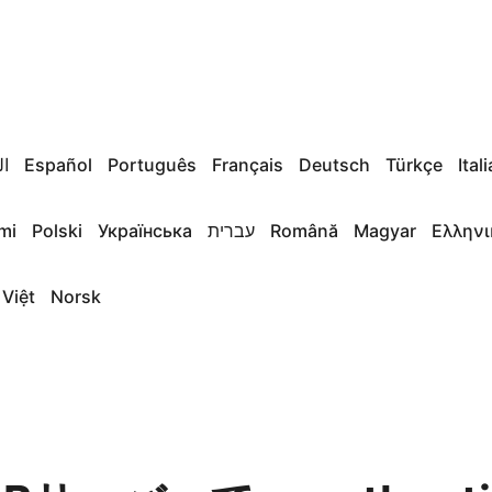
ال
Español
Português
Français
Deutsch
Türkçe
Ital
mi
Polski
Українська
עברית
Română
Magyar
Ελληνι
 Việt
Norsk