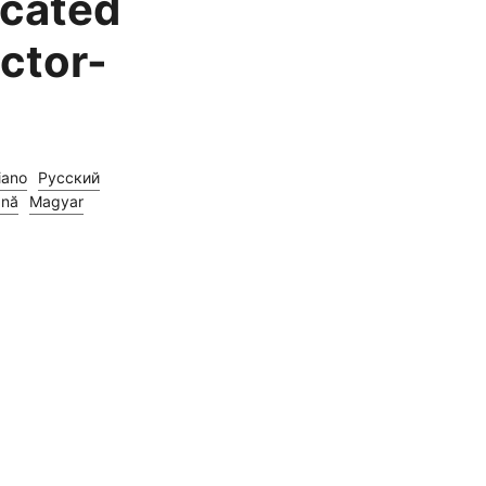
cated
tor-
liano
Русский
nă
Magyar