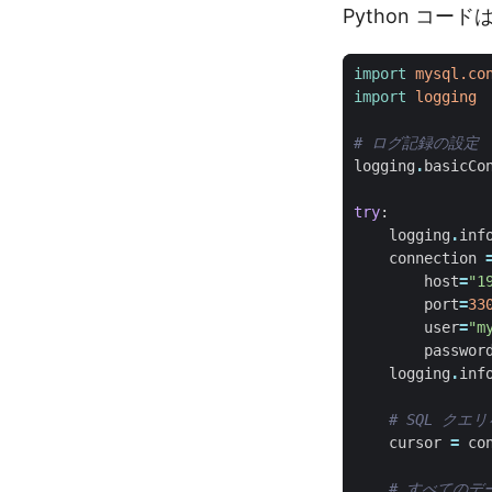
Python コー
import
mysql.co
import
logging
# ログ記録の設定 
logging
.
basicCo
try
:
logging
.
inf
connection
host
=
"1
port
=
33
user
=
"m
passwor
logging
.
inf
# SQL ク
cursor
=
co
# すべてのデ