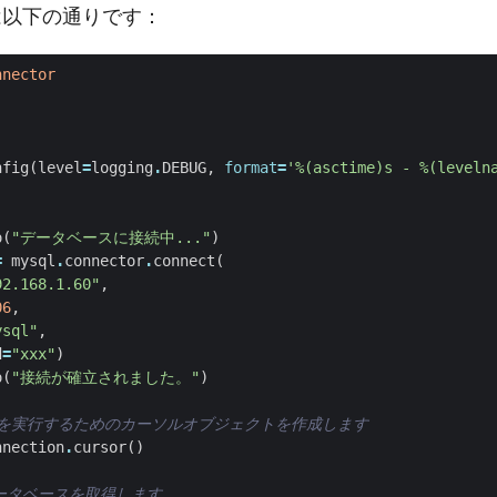
ドは以下の通りです：
nnector
 
nfig
(
level
=
logging
.
DEBUG
,
format
=
'
%(asctime)s
 - 
%(leveln
o
(
"データベースに接続中..."
)
=
mysql
.
connector
.
connect
(
92.168.1.60"
,
06
,
ysql"
,
d
=
"xxx"
)
o
(
"接続が確立されました。"
)
エリを実行するためのカーソルオブジェクトを作成します  
nnection
.
cursor
()
ータベースを取得します  