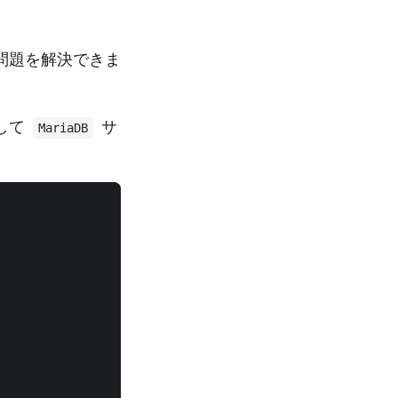
問題を解決できま
用して
サ
MariaDB