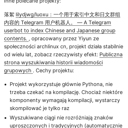
Inne polecane projekty:
落絮
lilydjwg/luoxu：一个用于索引中文和日文群组
内容的 Telegram 用户机器人。 — A Telegram
userbot to index Chinese and Japanese group
contents.
, opracowany przez Yiyun ze
społeczności archlinux cn, projekt działa stabilnie
od wielu lat, zobacz rzeczywisty efekt:
Publiczna
strona wyszukiwania historii wiadomości
grupowych
. Cechy projektu:
Projekt wykorzystuje głównie Pythona, nie
trzeba czekać na kompilację. Chociaż niektóre
komponenty wymagają kompilacji, wystarczy
skompilować je tylko raz
Wyszukiwane ciągi nie rozróżniają znaków
uproszczonych i tradycyjnych (automatycznie