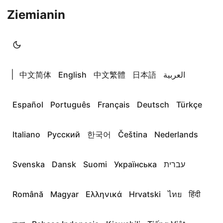
Ziemianin
|
中文简体
English
中文繁體
日本語
العربية
Español
Português
Français
Deutsch
Türkçe
Italiano
Русский
한국어
Čeština
Nederlands
Svenska
Dansk
Suomi
Українська
עברית
Română
Magyar
Ελληνικά
Hrvatski
ไทย
हिंदी