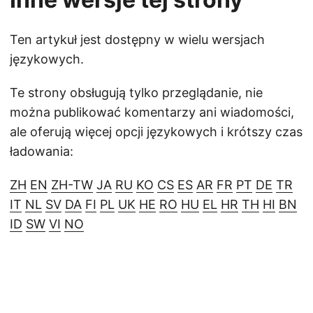
Ten artykuł jest dostępny w wielu wersjach
językowych.
Te strony obsługują tylko przeglądanie, nie
można publikować komentarzy ani wiadomości,
ale oferują więcej opcji językowych i krótszy czas
ładowania:
ZH
EN
ZH-TW
JA
RU
KO
CS
ES
AR
FR
PT
DE
TR
IT
NL
SV
DA
FI
PL
UK
HE
RO
HU
EL
HR
TH
HI
BN
ID
SW
VI
NO