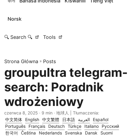
বাংলা
Bahasa Indonesia
Kiswahili
Tiếng Việt
Norsk
🔍 Search 🔍
Tools
Strona Główna
»
Posts
groupultra telegram-
search: Poradnik
wdrożeniowy
czerwca 8, 2025
· 9 min · 地球人 | Tłumaczenia:
中文简体
English
中文繁體
日本語
العربية
Español
Português
Français
Deutsch
Türkçe
Italiano
Русский
한국어
Čeština
Nederlands
Svenska
Dansk
Suomi