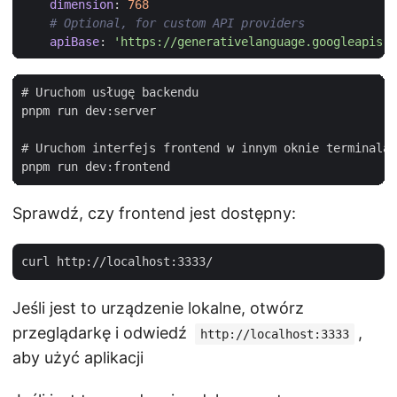
dimension
:
768
# Optional, for custom API providers
apiBase
:
'https://generativelanguage.googleapis.c
# Uruchom usługę backendu

pnpm run dev:server

# Uruchom interfejs frontend w innym oknie terminala

Sprawdź, czy frontend jest dostępny:
Jeśli jest to urządzenie lokalne, otwórz
przeglądarkę i odwiedź
,
http://localhost:3333
aby użyć aplikacji