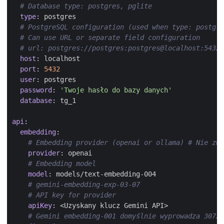
# Database type: postgres, pglite
type
:
postgres
# PostgreSQL configuration (used when type: postgre
# Can use URL or separate field configuration
# url: postgres://postgres:postgres@localhost:5432/
host
:
localhost
port
:
5432
user
:
postgres
password
:
'Twoje hasło do bazy danych'
database
:
tg_1
api
:
embedding
:
# Embedding provider (openai or ollama) # Nie zmi
provider
:
openai
# Embedding model
model
:
models/text-embedding-004
# gemini-embedding-exp-03-07
# API key for provider
apiKey
:
<Uzyskany klucz Gemini API>
# Gemini embedding-001 domyślnie wyprowadza 3072 