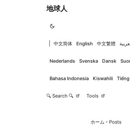
地球人
|
中文简体
English
中文繁體
عربية
Nederlands
Svenska
Dansk
Suo
Bahasa Indonesia
Kiswahili
Tiếng
🔍 Search 🔍
Tools
ホーム
»
Posts