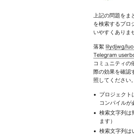
上記の問題をまとめると
を検索するプロ
いやすくありま
落絮
lilydjw
Telegram userb
コミュニティの
際の効果を確認
照してください
プロジェクトは
コンパイルが
検索文字列は
ます）
検索文字列は