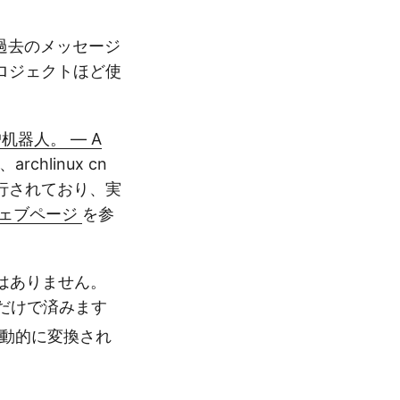
am の過去のメッセージ
ロジェクトほど使
户机器人。 — A
、archlinux cn
行されており、実
ェブページ
を参
要はありません。
回だけで済みます
自動的に変換され