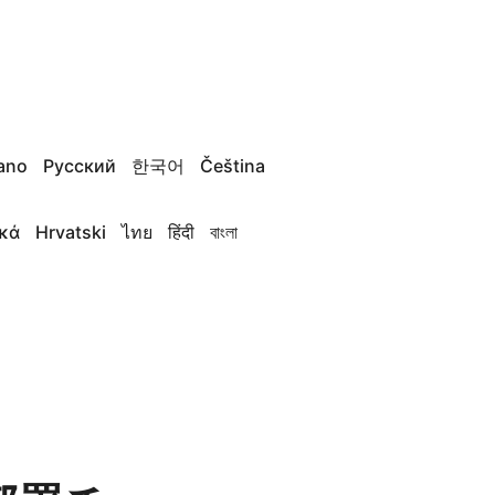
iano
Русский
한국어
Čeština
κά
Hrvatski
ไทย
हिंदी
বাংলা