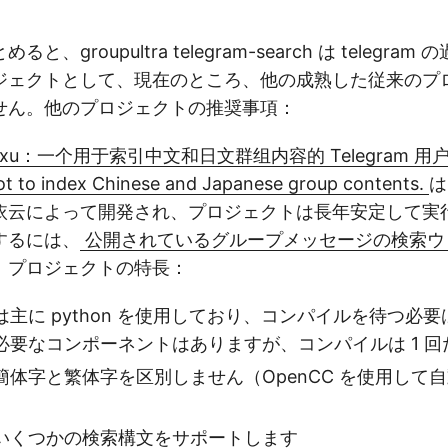
、groupultra telegram-search は telegr
ジェクトとして、現在のところ、他の成熟した従来のプ
せん。他のプロジェクトの推奨事項：
g/luoxu：一个用于索引中文和日文群组内容的 Telegram 用
ot to index Chinese and Japanese group contents.
は
依云によって開発され、プロジェクトは長年安定して実
するには、
公開されているグループメッセージの検索ウ
。プロジェクトの特長：
主に python を使用しており、コンパイルを待つ必
必要なコンポーネントはありますが、コンパイルは 1 
簡体字と繁体字を区別しません（OpenCC を使用して
いくつかの検索構文をサポートします