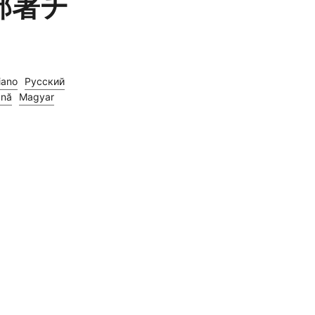
: 部署チ
liano
Русский
nă
Magyar