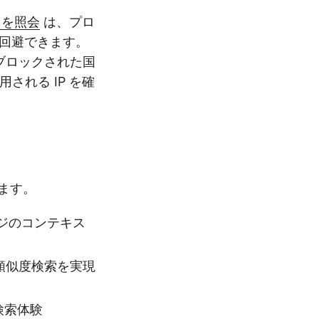
スを照会
は、プロ
を回避できます。
、ブロックされた国
される IP を確
します。
ジのコンテキス
、類似度検索を実現
検索体験