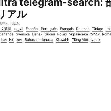
ltra telegram-search
リアル
 地球人 | 言語:
中文繁體
العربية
Español
Português
Français
Deutsch
Türkçe
Ita
derlands
Svenska
Dansk
Suomi
Polski
Українська
עברית
Româ
ไทย
हिंदी
বাংলা
Bahasa Indonesia
Kiswahili
Tiếng Việt
Norsk