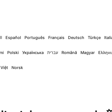
ال
Español
Português
Français
Deutsch
Türkçe
Ital
mi
Polski
Українська
עברית
Română
Magyar
Ελληνι
 Việt
Norsk