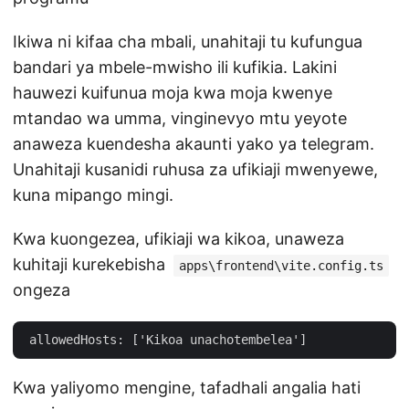
Ikiwa ni kifaa cha mbali, unahitaji tu kufungua
bandari ya mbele-mwisho ili kufikia. Lakini
hauwezi kuifunua moja kwa moja kwenye
mtandao wa umma, vinginevyo mtu yeyote
anaweza kuendesha akaunti yako ya telegram.
Unahitaji kusanidi ruhusa za ufikiaji mwenyewe,
kuna mipango mingi.
Kwa kuongezea, ufikiaji wa kikoa, unaweza
kuhitaji kurekebisha
apps\frontend\vite.config.ts
ongeza
Kwa yaliyomo mengine, tafadhali angalia hati