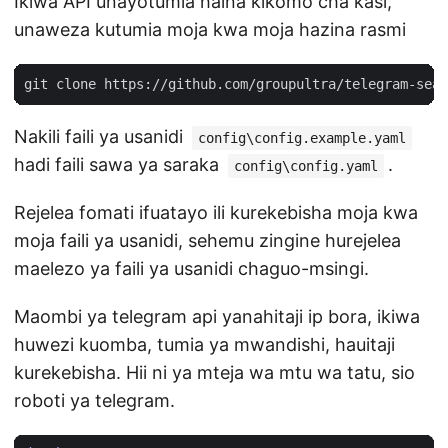
Ikiwa API unayotumia haina kikomo cha kasi,
unaweza kutumia moja kwa moja hazina rasmi
Nakili faili ya usanidi
config\config.example.yaml
hadi faili sawa ya saraka
.
config\config.yaml
Rejelea fomati ifuatayo ili kurekebisha moja kwa
moja faili ya usanidi, sehemu zingine hurejelea
maelezo ya faili ya usanidi chaguo-msingi.
Maombi ya telegram api yanahitaji ip bora, ikiwa
huwezi kuomba, tumia ya mwandishi, hauitaji
kurekebisha. Hii ni ya mteja wa mtu wa tatu, sio
roboti ya telegram.