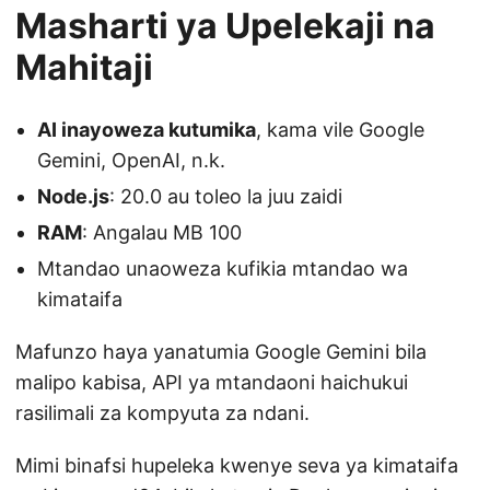
Masharti ya Upelekaji na
Mahitaji
AI inayoweza kutumika
, kama vile Google
Gemini, OpenAI, n.k.
Node.js
: 20.0 au toleo la juu zaidi
RAM
: Angalau MB 100
Mtandao unaoweza kufikia mtandao wa
kimataifa
Mafunzo haya yanatumia Google Gemini bila
malipo kabisa, API ya mtandaoni haichukui
rasilimali za kompyuta za ndani.
Mimi binafsi hupeleka kwenye seva ya kimataifa