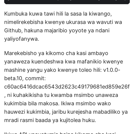
Kumbuka kuwa tawi hili la sasa la kiwango,
nimelirekebisha kwenye ukurasa wa wavuti wa
Github, hakuna majaribio yoyote ya ndani
yaliyofanywa.
Marekebisho ya kikomo cha kasi ambayo
yanaweza kuendeshwa kwa mafanikio kwenye
mashine yangu yako kwenye toleo hili: v1.0.0-
beta.10, commit:
c60ac6416dcac6543d2623c49179681ed859e26f
, ni kuhakikisha tu kwamba msimbo unaweza
kukimbia bila makosa. Ikiwa msimbo wako
hauwezi kukimbia, jaribu kurejesha mabadiliko ya
mradi rasmi baada ya kujitolea huku.