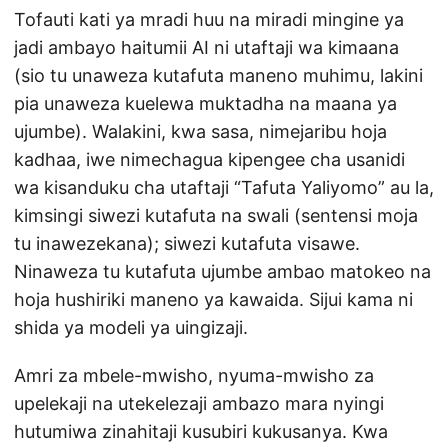
Tofauti kati ya mradi huu na miradi mingine ya
jadi ambayo haitumii AI ni utaftaji wa kimaana
(sio tu unaweza kutafuta maneno muhimu, lakini
pia unaweza kuelewa muktadha na maana ya
ujumbe). Walakini, kwa sasa, nimejaribu hoja
kadhaa, iwe nimechagua kipengee cha usanidi
wa kisanduku cha utaftaji “Tafuta Yaliyomo” au la,
kimsingi siwezi kutafuta na swali (sentensi moja
tu inawezekana); siwezi kutafuta visawe.
Ninaweza tu kutafuta ujumbe ambao matokeo na
hoja hushiriki maneno ya kawaida. Sijui kama ni
shida ya modeli ya uingizaji.
Amri za mbele-mwisho, nyuma-mwisho za
upelekaji na utekelezaji ambazo mara nyingi
hutumiwa zinahitaji kusubiri kukusanya. Kwa