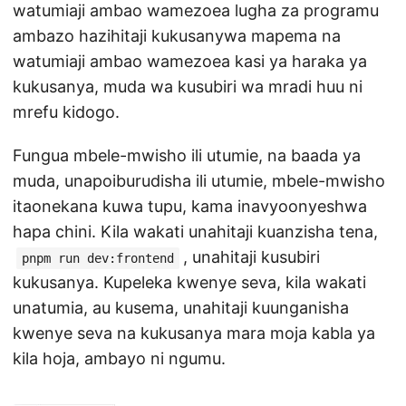
watumiaji ambao wamezoea lugha za programu
ambazo hazihitaji kukusanywa mapema na
watumiaji ambao wamezoea kasi ya haraka ya
kukusanya, muda wa kusubiri wa mradi huu ni
mrefu kidogo.
Fungua mbele-mwisho ili utumie, na baada ya
muda, unapoiburudisha ili utumie, mbele-mwisho
itaonekana kuwa tupu, kama inavyoonyeshwa
hapa chini. Kila wakati unahitaji kuanzisha tena,
, unahitaji kusubiri
pnpm run dev:frontend
kukusanya. Kupeleka kwenye seva, kila wakati
unatumia, au kusema, unahitaji kuunganisha
kwenye seva na kukusanya mara moja kabla ya
kila hoja, ambayo ni ngumu.