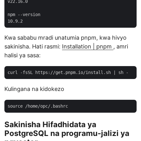
v22.16.0

npm --version

Kwa sababu mradi unatumia pnpm, kwa hivyo
sakinisha. Hati rasmi:
Installation | pnpm
, amri
halisi ya sasa:
Kulingana na kidokezo
Sakinisha Hifadhidata ya
PostgreSQL na programu-jalizi ya