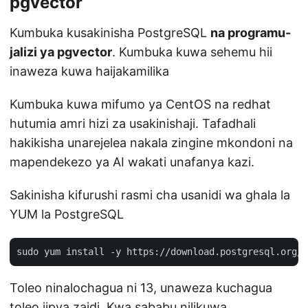
pgvector
Kumbuka kusakinisha PostgreSQL
na programu-
jalizi ya pgvector
. Kumbuka kuwa sehemu hii
inaweza kuwa haijakamilika
Kumbuka kuwa mifumo ya CentOS na redhat
hutumia amri hizi za usakinishaji. Tafadhali
hakikisha unarejelea nakala zingine mkondoni na
mapendekezo ya AI wakati unafanya kazi.
Sakinisha kifurushi rasmi cha usanidi wa ghala la
YUM la PostgreSQL
Toleo ninalochagua ni 13, unaweza kuchagua
toleo jipya zaidi. Kwa sababu nilikuwa