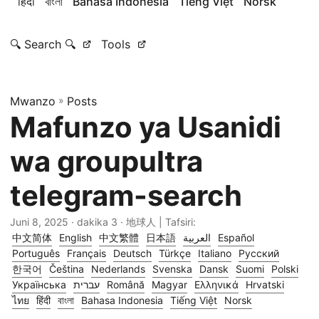
हिंदी
বাংলা
Bahasa Indonesia
Tiếng Việt
Norsk
🔍 Search 🔍
Tools
Mwanzo
»
Posts
Mafunzo ya Usanidi
wa groupultra
telegram-search
Juni 8, 2025
· dakika 3 · 地球人 | Tafsiri:
中文简体
English
中文繁體
日本語
العربية
Español
Português
Français
Deutsch
Türkçe
Italiano
Русский
한국어
Čeština
Nederlands
Svenska
Dansk
Suomi
Polski
Українська
עברית
Română
Magyar
Ελληνικά
Hrvatski
ไทย
हिंदी
বাংলা
Bahasa Indonesia
Tiếng Việt
Norsk