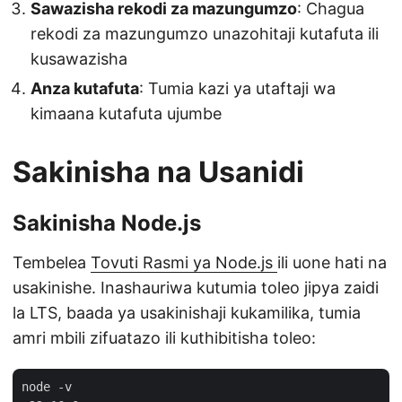
Sawazisha rekodi za mazungumzo
: Chagua
rekodi za mazungumzo unazohitaji kutafuta ili
kusawazisha
Anza kutafuta
: Tumia kazi ya utaftaji wa
kimaana kutafuta ujumbe
Sakinisha na Usanidi
Sakinisha Node.js
Tembelea
Tovuti Rasmi ya Node.js
ili uone hati na
usakinishe. Inashauriwa kutumia toleo jipya zaidi
la LTS, baada ya usakinishaji kukamilika, tumia
amri mbili zifuatazo ili kuthibitisha toleo:
node -v
