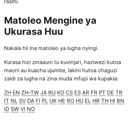
rasmi.
Matoleo Mengine ya
Ukurasa Huu
Nakala hii ina matoleo ya lugha nyingi.
Kurasa hizi zinaauni tu kuvinjari, haziwezi kutoa
maoni au kuacha ujumbe, lakini hutoa chaguzi
zaidi za lugha na zina muda mfupi wa kupakia:
ZH
EN
ZH-TW
JA
RU
KO
CS
ES
AR
FR
PT
DE
TR
IT
NL
SV
DA
FI
PL
UK
HE
RO
HU
EL
HR
TH
HI
BN
ID
SW
VI
NO