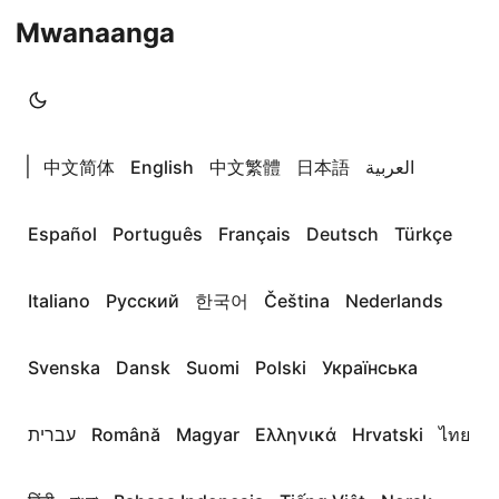
Mwanaanga
|
中文简体
English
中文繁體
日本語
العربية
Español
Português
Français
Deutsch
Türkçe
Italiano
Русский
한국어
Čeština
Nederlands
Svenska
Dansk
Suomi
Polski
Українська
עברית
Română
Magyar
Ελληνικά
Hrvatski
ไทย