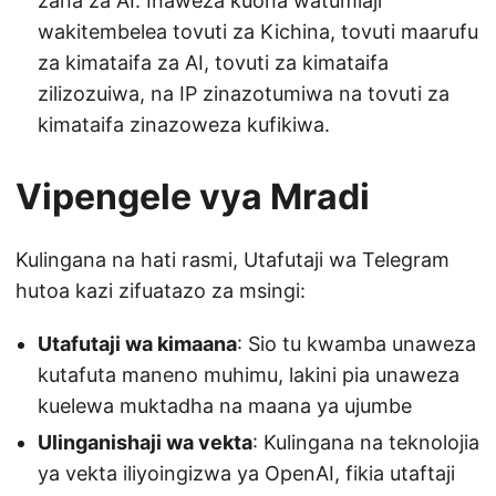
zana za AI. Inaweza kuona watumiaji
wakitembelea tovuti za Kichina, tovuti maarufu
za kimataifa za AI, tovuti za kimataifa
zilizozuiwa, na IP zinazotumiwa na tovuti za
kimataifa zinazoweza kufikiwa.
Vipengele vya Mradi
Kulingana na hati rasmi, Utafutaji wa Telegram
hutoa kazi zifuatazo za msingi:
Utafutaji wa kimaana
: Sio tu kwamba unaweza
kutafuta maneno muhimu, lakini pia unaweza
kuelewa muktadha na maana ya ujumbe
Ulinganishaji wa vekta
: Kulingana na teknolojia
ya vekta iliyoingizwa ya OpenAI, fikia utaftaji