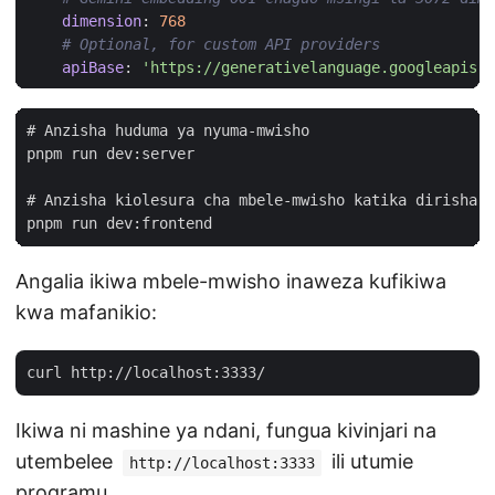
dimension
:
768
# Optional, for custom API providers
apiBase
:
'https://generativelanguage.googleapis.c
# Anzisha huduma ya nyuma-mwisho

pnpm run dev:server

# Anzisha kiolesura cha mbele-mwisho katika dirisha j
Angalia ikiwa mbele-mwisho inaweza kufikiwa
kwa mafanikio:
Ikiwa ni mashine ya ndani, fungua kivinjari na
utembelee
ili utumie
http://localhost:3333
programu