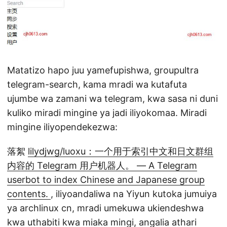
Matatizo hapo juu yamefupishwa, groupultra
telegram-search, kama mradi wa kutafuta
ujumbe wa zamani wa telegram, kwa sasa ni duni
kuliko miradi mingine ya jadi iliyokomaa. Miradi
mingine iliyopendekezwa:
落絮
lilydjwg/luoxu：一个用于索引中文和日文群组
内容的 Telegram 用户机器人。 — A Telegram
userbot to index Chinese and Japanese group
contents.
, iliyoandaliwa na Yiyun kutoka jumuiya
ya archlinux cn, mradi umekuwa ukiendeshwa
kwa uthabiti kwa miaka mingi, angalia athari