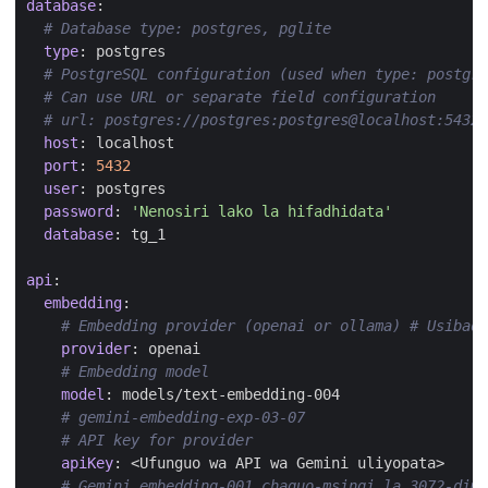
database
:
# Database type: postgres, pglite
type
:
postgres
# PostgreSQL configuration (used when type: postgre
# Can use URL or separate field configuration
# url: postgres://postgres:postgres@localhost:5432/
host
:
localhost
port
:
5432
user
:
postgres
password
:
'Nenosiri lako la hifadhidata'
database
:
tg_1
api
:
embedding
:
# Embedding provider (openai or ollama) # Usibadi
provider
:
openai
# Embedding model
model
:
models/text-embedding-004
# gemini-embedding-exp-03-07
# API key for provider
apiKey
:
<Ufunguo wa API wa Gemini uliyopata>
# Gemini embedding-001 chaguo-msingi la 3072-dime