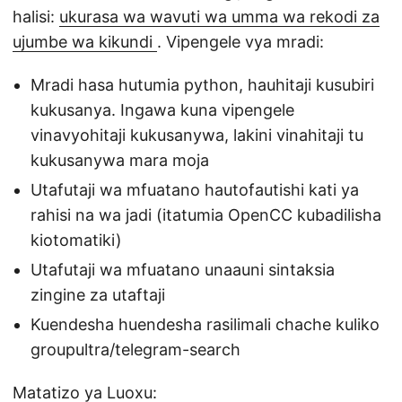
halisi:
ukurasa wa wavuti wa umma wa rekodi za
ujumbe wa kikundi
. Vipengele vya mradi:
Mradi hasa hutumia python, hauhitaji kusubiri
kukusanya. Ingawa kuna vipengele
vinavyohitaji kukusanywa, lakini vinahitaji tu
kukusanywa mara moja
Utafutaji wa mfuatano hautofautishi kati ya
rahisi na wa jadi (itatumia OpenCC kubadilisha
kiotomatiki)
Utafutaji wa mfuatano unaauni sintaksia
zingine za utaftaji
Kuendesha huendesha rasilimali chache kuliko
groupultra/telegram-search
Matatizo ya Luoxu: