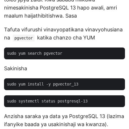
nimesakinisha PostgreSQL 13 hapo awali, amri
maalum haijathibitishwa. Sasa
Tafuta vifurushi vinavyopatikana vinavyohusiana
na
katika chanzo cha YUM
pgvector
Sakinisha
Anzisha saraka ya data ya PostgreSQL 13 (lazima
ifanyike baada ya usakinishaji wa kwanza).