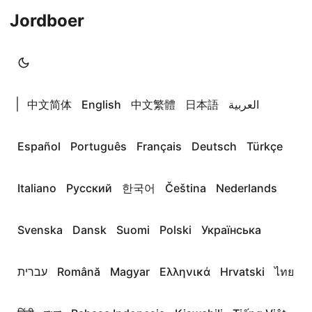
Jordboer
|
中文简体
English
中文繁體
日本語
العربية
Español
Português
Français
Deutsch
Türkçe
Italiano
Русский
한국어
Čeština
Nederlands
Svenska
Dansk
Suomi
Polski
Українська
עברית
Română
Magyar
Ελληνικά
Hrvatski
ไทย