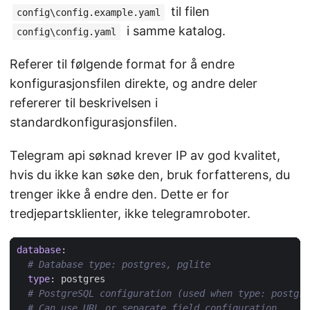
til filen
config\config.example.yaml
i samme katalog.
config\config.yaml
Referer til følgende format for å endre
konfigurasjonsfilen direkte, og andre deler
refererer til beskrivelsen i
standardkonfigurasjonsfilen.
Telegram api søknad krever IP av god kvalitet,
hvis du ikke kan søke den, bruk forfatterens, du
trenger ikke å endre den. Dette er for
tredjepartsklienter, ikke telegramroboter.
database
:
# Database type: postgres, pglite
type
:
postgres
# PostgreSQL configuration (used when type: postgre
# Can use URL or separate field configuration