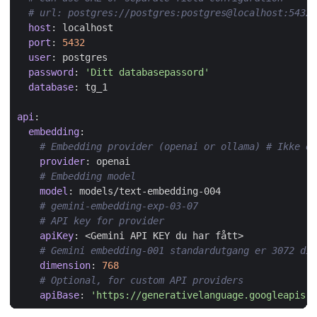
# url: postgres://postgres:postgres@localhost:5432/
host
:
localhost
port
:
5432
user
:
postgres
password
:
'Ditt databasepassord'
database
:
tg_1
api
:
embedding
:
# Embedding provider (openai or ollama) # Ikke en
provider
:
openai
# Embedding model
model
:
models/text-embedding-004
# gemini-embedding-exp-03-07
# API key for provider
apiKey
:
<Gemini API KEY du har fått>
# Gemini embedding-001 standardutgang er 3072 dim
dimension
:
768
# Optional, for custom API providers
apiBase
:
'https://generativelanguage.googleapis.c