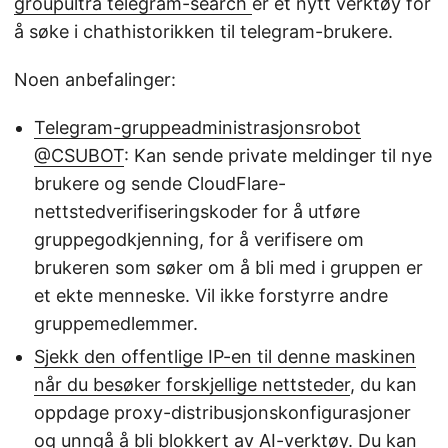
groupultra telegram-search
er et nytt verktøy for
å søke i chathistorikken til telegram-brukere.
Noen anbefalinger:
Telegram-gruppeadministrasjonsrobot
@CSUBOT
: Kan sende private meldinger til nye
brukere og sende CloudFlare-
nettstedverifiseringskoder for å utføre
gruppegodkjenning, for å verifisere om
brukeren som søker om å bli med i gruppen er
et ekte menneske. Vil ikke forstyrre andre
gruppemedlemmer.
Sjekk den offentlige IP-en til denne maskinen
når du besøker forskjellige nettsteder
, du kan
oppdage proxy-distribusjonskonfigurasjoner
og unngå å bli blokkert av AI-verktøy. Du kan