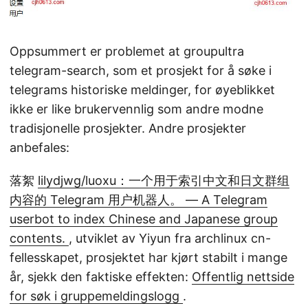
Oppsummert er problemet at groupultra
telegram-search, som et prosjekt for å søke i
telegrams historiske meldinger, for øyeblikket
ikke er like brukervennlig som andre modne
tradisjonelle prosjekter. Andre prosjekter
anbefales:
落絮
lilydjwg/luoxu：一个用于索引中文和日文群组
内容的 Telegram 用户机器人。 — A Telegram
userbot to index Chinese and Japanese group
contents.
, utviklet av Yiyun fra archlinux cn-
fellesskapet, prosjektet har kjørt stabilt i mange
år, sjekk den faktiske effekten:
Offentlig nettside
for søk i gruppemeldingslogg
.