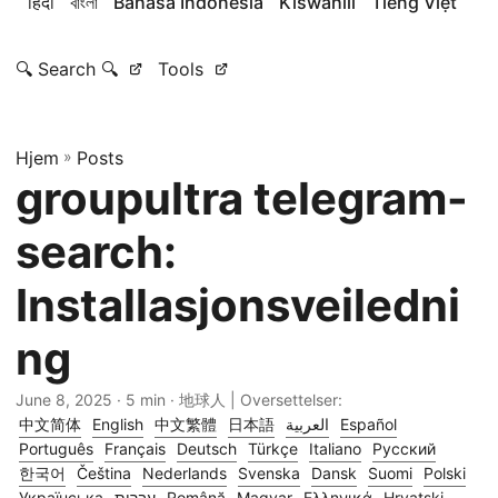
हिंदी
বাংলা
Bahasa Indonesia
Kiswahili
Tiếng Việt
🔍 Search 🔍
Tools
Hjem
»
Posts
groupultra telegram-
search:
Installasjonsveiledni
ng
June 8, 2025
· 5 min · 地球人 | Oversettelser:
中文简体
English
中文繁體
日本語
العربية
Español
Português
Français
Deutsch
Türkçe
Italiano
Русский
한국어
Čeština
Nederlands
Svenska
Dansk
Suomi
Polski
Українська
עברית
Română
Magyar
Ελληνικά
Hrvatski