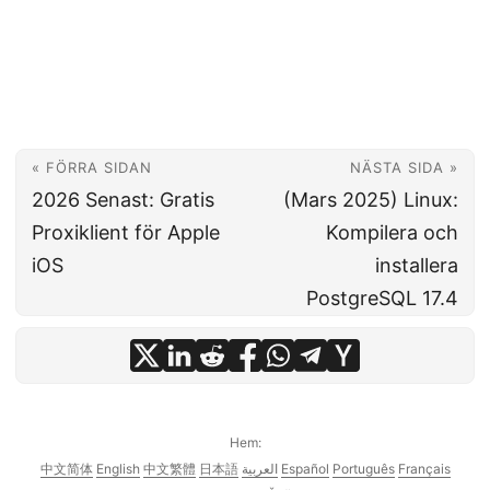
« FÖRRA SIDAN
NÄSTA SIDA »
2026 Senast: Gratis
(Mars 2025) Linux:
Proxiklient för Apple
Kompilera och
iOS
installera
PostgreSQL 17.4
Hem:
中文简体
English
中文繁體
日本語
العربية
Español
Português
Français