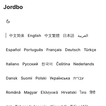
Jordbo
|
中文简体
English
中文繁體
日本語
العربية
Español
Português
Français
Deutsch
Türkçe
Italiano
Русский
한국어
Čeština
Nederlands
Dansk
Suomi
Polski
Українська
עברית
Română
Magyar
Ελληνικά
Hrvatski
ไทย
हिंदी