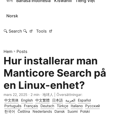
বাংলা
Bahasa Indonesia
Kiswahili
Tiếng Việt
Norsk
🔍 Search 🔍
Tools
Hem
»
Posts
Hur installerar man
Manticore Search på
en Linux-enhet?
mars 22, 2025
· 2 min · 地球人 | Översättningar:
中文简体
English
中文繁體
日本語
العربية
Español
Português
Français
Deutsch
Türkçe
Italiano
Русский
한국어
Čeština
Nederlands
Dansk
Suomi
Polski