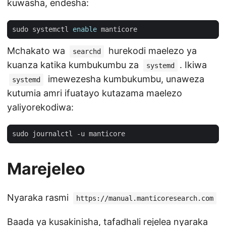
kuwasha, endesha:
sudo systemctl 
enable
Mchakato wa
hurekodi maelezo ya
searchd
kuanza katika kumbukumbu za
. Ikiwa
systemd
imewezesha kumbukumbu, unaweza
systemd
kutumia amri ifuatayo kutazama maelezo
yaliyorekodiwa:
Marejeleo
Nyaraka rasmi
https://manual.manticoresearch.com
Baada ya kusakinisha, tafadhali rejelea nyaraka