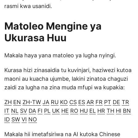
rasmi kwa usanidi.
Matoleo Mengine ya
Ukurasa Huu
Makala haya yana matoleo ya lugha nyingi.
Kurasa hizi zinasaidia tu kuvinjari, haziwezi kutoa
maoni au kuacha ujumbe, lakini zinatoa chaguzi
zaidi za lugha na zina muda mfupi wa kupakia:
ZH
EN
ZH-TW
JA
RU
KO
CS
ES
AR
FR
PT
DE
TR
IT
NL
SV
DA
FI
PL
UK
HE
RO
HU
EL
HR
TH
HI
BN
ID
SW
VI
NO
Makala hii imetafsiriwa na AI kutoka Chinese