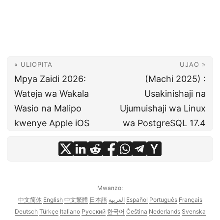
« ULIOPITA
UJAO »
Mpya Zaidi 2026:
(Machi 2025) :
Wateja wa Wakala
Usakinishaji na
Wasio na Malipo
Ujumuishaji wa Linux
kwenye Apple iOS
wa PostgreSQL 17.4
Mwanzo:
中文简体
English
中文繁體
日本語
العربية
Español
Português
Français
Deutsch
Türkçe
Italiano
Русский
한국어
Čeština
Nederlands
Svenska