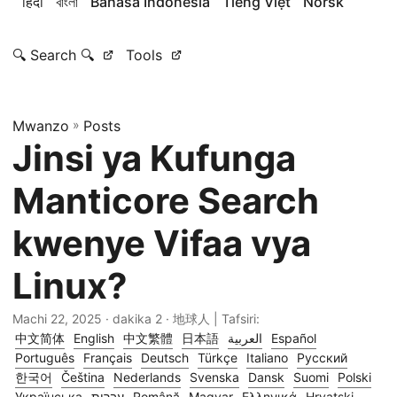
हिंदी
বাংলা
Bahasa Indonesia
Tiếng Việt
Norsk
🔍 Search 🔍
Tools
Mwanzo
»
Posts
Jinsi ya Kufunga
Manticore Search
kwenye Vifaa vya
Linux?
Machi 22, 2025
· dakika 2 · 地球人 | Tafsiri:
中文简体
English
中文繁體
日本語
العربية
Español
Português
Français
Deutsch
Türkçe
Italiano
Русский
한국어
Čeština
Nederlands
Svenska
Dansk
Suomi
Polski
Українська
עברית
Română
Magyar
Ελληνικά
Hrvatski