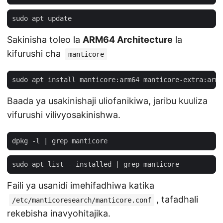
Sakinisha toleo la
ARM64 Architecture
la
kifurushi cha
manticore
Baada ya usakinishaji uliofanikiwa, jaribu kuuliza
vifurushi vilivyosakinishwa.
dpkg -l 
|
sudo apt list --installed 
|
Faili ya usanidi imehifadhiwa katika
, tafadhali
/etc/manticoresearch/manticore.conf
rekebisha inavyohitajika.