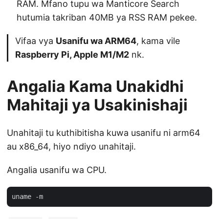
RAM. Mfano tupu wa Manticore Search
hutumia takriban 40MB ya RSS RAM pekee.
Vifaa vya
Usanifu wa ARM64
, kama vile
Raspberry Pi, Apple M1/M2
nk.
Angalia Kama Unakidhi
Mahitaji ya Usakinishaji
Unahitaji tu kuthibitisha kuwa usanifu ni arm64
au x86_64, hiyo ndiyo unahitaji.
Angalia usanifu wa CPU.