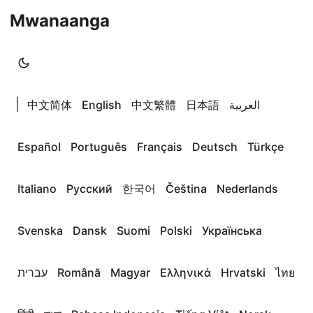
Mwanaanga
|
中文简体
English
中文繁體
日本語
العربية
Español
Português
Français
Deutsch
Türkçe
Italiano
Русский
한국어
Čeština
Nederlands
Svenska
Dansk
Suomi
Polski
Українська
עברית
Română
Magyar
Ελληνικά
Hrvatski
ไทย