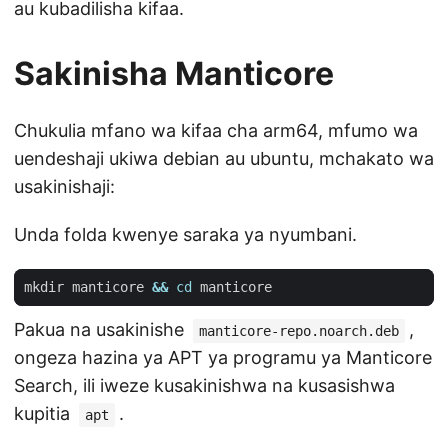
au kubadilisha kifaa.
Sakinisha Manticore
Chukulia mfano wa kifaa cha arm64, mfumo wa
uendeshaji ukiwa debian au ubuntu, mchakato wa
usakinishaji:
Unda folda kwenye saraka ya nyumbani.
mkdir manticore 
&&
cd
Pakua na usakinishe
,
manticore-repo.noarch.deb
ongeza hazina ya APT ya programu ya Manticore
Search, ili iweze kusakinishwa na kusasishwa
kupitia
.
apt