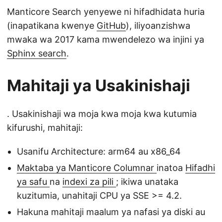
Manticore Search yenyewe ni hifadhidata huria
(inapatikana kwenye
GitHub
), iliyoanzishwa
mwaka wa 2017 kama mwendelezo wa injini ya
Sphinx search
.
Mahitaji ya Usakinishaji
. Usakinishaji wa moja kwa moja kwa kutumia
kifurushi, mahitaji:
Usanifu Architecture: arm64 au x86_64
Maktaba ya Manticore Columnar
inatoa
Hifadhi
ya safu
na
indexi za pili
; ikiwa unataka
kuzitumia, unahitaji CPU ya SSE >= 4.2.
Hakuna mahitaji maalum ya nafasi ya diski au