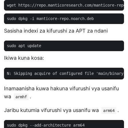
Sasisha indexi za kifurushi za APT za ndani
Ikiwa kuna kosa:
Inamaanisha kuwa hakuna vifurushi vya usanifu
wa
.
armhf
Jaribu kutumia vifurushi vya usanifu wa
.
arm64