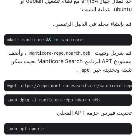
خذ كمثال جهاز arm64 مع نظام تشغيل debian أو
ubuntu، عملية التثبيت:
قم بإنشاء مجلد في الدليل الرئيسي.
mkdir manticore 
&&
cd
قم بتنزيل وتثبيت
، وأضف
manticore-repo.noarch.deb
مستودع APT لبرنامج Manticore Search بحيث يمكن
تثبيته وتحديثه عبر
.
apt
تحديث فهرس حزمة APT المحلي