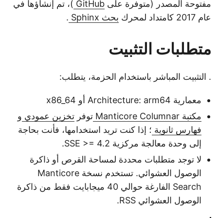
مفتوحة المصدر (متوفرة على
GitHub
)، تم إنشاؤها في
عام 2017 كامتداد لمحرك
بحث Sphinx
.
متطلبات التثبيت
. التثبيت المباشر باستخدام الحزمة، يتطلب:
معمارية Architecture: arm64 أو x86_64
مكتبة Manticore Columnar
توفر
تخزين عمودي
و
فهارس ثانوية
؛ إذا كنت تريد استخدامها، فأنت بحاجة
إلى وحدة معالجة مركزية SSE >= 4.2.
لا توجد متطلبات محددة لمساحة القرص أو ذاكرة
الوصول العشوائي. تستخدم نسخة Manticore
Search الفارغة حوالي 40 ميجابايت فقط من ذاكرة
الوصول العشوائي RSS.