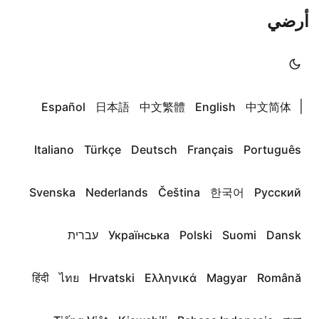
أرضي
|
Español
日本語
中文繁體
English
中文简体
Italiano
Türkçe
Deutsch
Français
Português
Svenska
Nederlands
Čeština
한국어
Русский
Dansk
Suomi
Polski
Українська
עברית
हिंदी
ไทย
Hrvatski
Ελληνικά
Magyar
Română