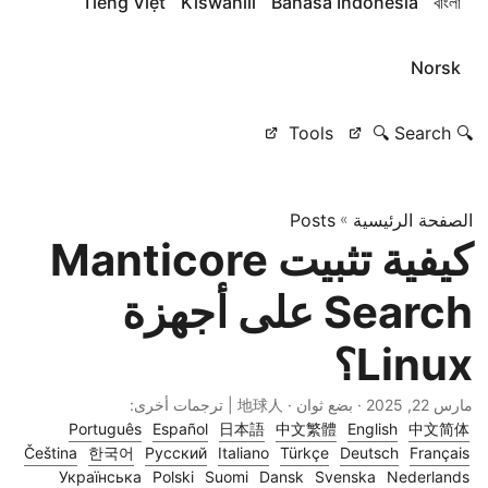
Tiếng Việt
Kiswahili
Bahasa Indonesia
বাংলা
Norsk
Tools
🔍 Search 🔍
الصفحة الرئيسية
»
Posts
كيفية تثبيت Manticore
Search على أجهزة
Linux؟
مارس 22, 2025
· بضع ثوان · 地球人 | ترجمات أخرى:
Português
Español
日本語
中文繁體
English
中文简体
Čeština
한국어
Русский
Italiano
Türkçe
Deutsch
Français
Українська
Polski
Suomi
Dansk
Svenska
Nederlands