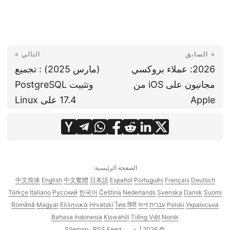
« السابق
التالي »
2026: عملاء بروكسي
(مارس 2025) : تجميع
مجانيون على iOS من
وتثبيت PostgreSQL
Apple
17.4 على Linux
الصفحة الرئيسية:
中文简体
English
中文繁體
日本語
Español
Português
Français
Deutsch
Türkçe
Italiano
Русский
한국어
Čeština
Nederlands
Svenska
Dansk
Suomi
Українська
Polski
עברית
বাংলা
हिंदी
ไทย
Hrvatski
Ελληνικά
Magyar
Română
Bahasa Indonesia
Kiswahili
Tiếng Việt
Norsk
© 2026
أرضي
·
RSS Feed
·
Sitemap